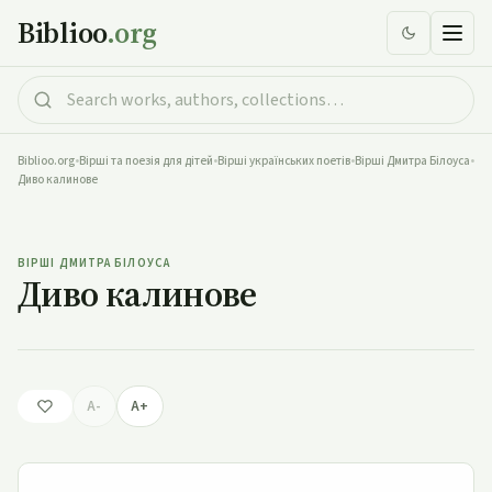
Biblioo
.org
Biblioo.org
•
Вірші та поезія для дітей
•
Вірші українських поетів
•
Вірші Дмитра Білоуса
•
Диво калинове
Диво калинове
ВІРШІ ДМИТРА БІЛОУСА
Диво калинове
A-
A+