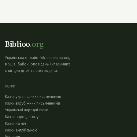
Biblioo
.org
Українська онлайн-бібліотека казок,
віршів, байок, оповідань і класичних
книг для дітей та всієї родини.
КАЗКИ
Казки українських письменників
Казки зарубіжних письменників
Українські народні казки
Казки народів світу
Казки на ніч
Казки англійською