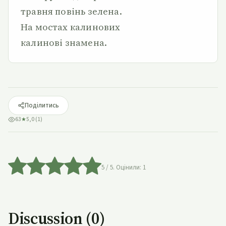
травня повінь зелена.
На мостах калинових
калинові знамена.
Поділитись
63
★
5,0 (1)
5
/ 5. Оцінили:
1
Discussion (0)