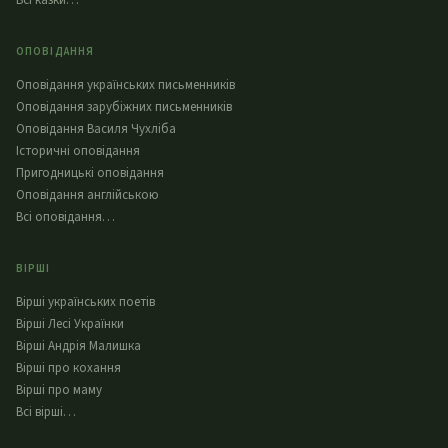
Всі казки…
ОПОВІДАННЯ
Оповідання українських письменників
Оповідання зарубіжних письменників
Оповідання Василя Чухліба
Історичні оповідання
Пригодницькі оповідання
Оповідання англійською
Всі оповідання…
ВІРШІ
Вірші українських поетів
Вірші Лесі Українки
Вірші Андрія Малишка
Вірші про кохання
Вірші про маму
Всі вірші…