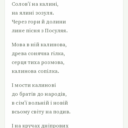
Солов’ї на калині,
на ялині зозуля.
Через гори й долини
лине пісня з Посуляя.
Мова в ній калинова,
древа сонячна гілка,
серця тиха розмова,
калинова сопілка.
І мости калинові
до братів до народів,
в сім’ї вольній і новій
всьому світу на подив.
І на кручах дніпрових