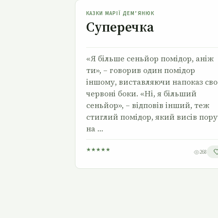
Суперечка
КАЗКИ МАРІЇ ДЕМ’ЯНЮК
Суперечка
«Я більше сеньйор помідор, аніж
ти», – говорив один помідор
іншому, виставляючи напоказ сво
червоні боки. «Ні, я більший
сеньйор», – відповів інший, теж
стиглий помідор, який висів пору
на …
★
★
★
★
★
268