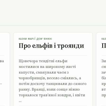
Про ельфів і троянди
КАЗКИ МАРІЇ ДЕМ’ЯНЮК
КА
Про ельфів і троянди
П
йва
Щовечора тендітні ельфи
Зи
мостилися на широкому листі
сн
капусти, смакували чаєм з
за
чорнобривців, весело сміялись, а
бі
 –
потім досхочу танцювали до самого
кр
ранку. Вранці, коли сонце ніжно
вт
торкалося трав’яної ковдри, і квіти
пр
…