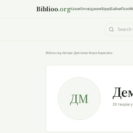
Biblioo
.org
Казки
Оповідання
Вірші
Байки
Пісні
М
Biblioo.org
•
Автори
•
Дем'янюк Марія Борисівна
Дем
ДМ
39 творів у