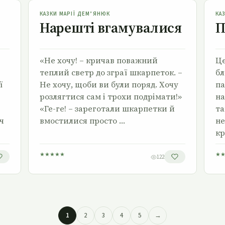
Нарешті вгамувалися
КАЗКИ МАРІЇ ДЕМ’ЯНЮК
КА
Нарешті вгамувалися
П
«Не хочу! – кричав поважний
Це
теплий светр до зграї шкарпеток. –
бл
ї
Не хочу, щоби ви були поряд. Хочу
па
розлягтися сам і трохи подрімати!»
на
«Ге-ге! – зареготали шкарпетки й
та
ч
вмостилися просто …
не
кр
★
★
★
★
★
★
122
1
2
3
4
5
→