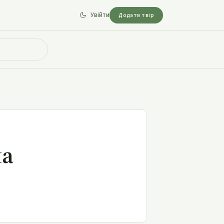
Увійти
Додати твір
на