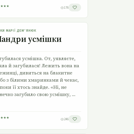
★
★
★
★
176
Мандри усмішки
ЗКИ МАРІЇ ДЕМ’ЯНЮК
андри усмішки
губилася усмішка. От, уявляєте,
яла й загубилася! Лежить вона на
ежинці, дивиться на блакитне
бо з білими хмаринками й чекає,
поки її хтось знайде. «Ні, не
нечко загубило свою усмішку, …
★
★
★
★
246