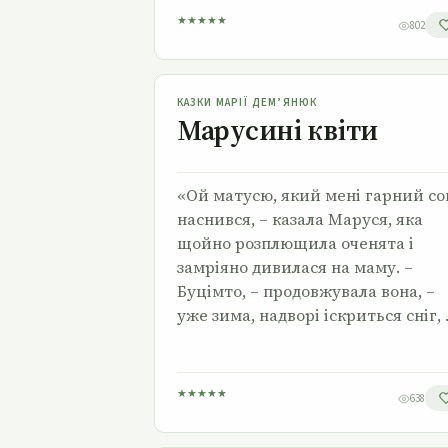
★
★
★
★
★
802
Марусині квіти
КАЗКИ МАРІЇ ДЕМ’ЯНЮК
Марусині квіти
«Ой матусю, який мені гарний со
наснився, – казала Маруся, яка
щойно розплющила оченята і
замріяно дивилася на маму. –
Буцімто, – продовжувала вона, –
уже зима, надворі іскриться сніг,
★
★
★
★
★
638