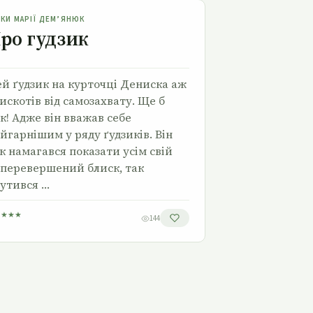
Про гудзик
ЗКИ МАРІЇ ДЕМ’ЯНЮК
ро гудзик
й ґудзик на курточці Дениска аж
искотів від самозахвату. Ще б
к! Адже він вважав себе
йгарнішим у ряду ґудзиків. Він
к намагався показати усім свій
перевершений блиск, так
утився …
★
★
★
★
144