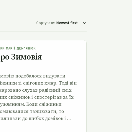
Сортувати:
Про Зимовія
ЗКИ МАРІЇ ДЕМ’ЯНЮК
ро Зимовія
мовію подобалося видувати
іжинки зі снігових хмар. Тоді він
чаровано слухав радісний сміх
лих сніжинок і спостерігав за їх
ужлянням. Коли сніжинки
омлювалися танцювати, то
илипали до шибок домівок і …