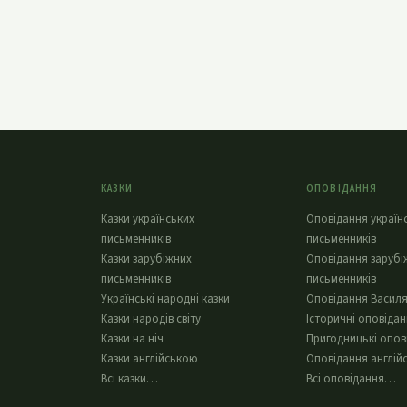
КАЗКИ
ОПОВІДАННЯ
Казки українських
Оповідання україн
письменників
письменників
Казки зарубіжних
Оповідання зарубі
письменників
письменників
Українські народні казки
Оповідання Василя
Казки народів світу
Історичні оповіда
Казки на ніч
Пригодницькі опов
Казки англійською
Оповідання англій
Всі казки…
Всі оповідання…