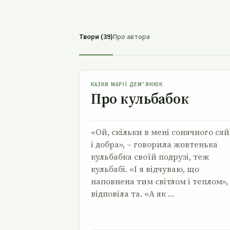
Твори (39)
Про автора
Про кульбабок
КАЗКИ МАРІЇ ДЕМ’ЯНЮК
Про кульбабок
«Ой, скільки в мені сонячного ся
і добра», – говорила жовтенька
кульбабка своїй подрузі, теж
кульбабі. «І я відчуваю, що
наповнена тим світлом і теплом»,
відповіла та. «А як …