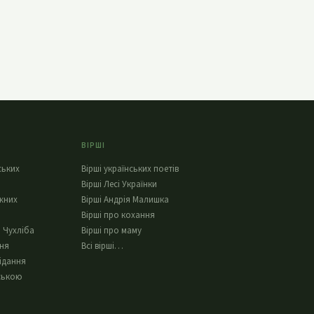
ВІРШІ
ських
Вірші українських поетів
Вірші Лесі Українки
жних
Вірші Андрія Малишка
Вірші про кохання
 Чухліба
Вірші про маму
ння
Всі вірші…
ідання
ською