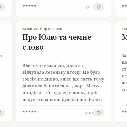
★
★
★
★
★
★
631
Про Юлю та чемне слово
КАЗКИ МАРІЇ ДЕМ’ЯНЮК
КА
Про Юлю та чемне
М
слово
н
За
вз
Юля смакувала сніданком і
ст
відчувала легеньку втому. Це було
не
зовсім не дивно, адже ще мить тому
до
дівчинка бавилася на дворі. Матуся
 …
со
придбала їй чудову іграшку, щоб
надувати мильні бульбашки. Вони …
★
★
★
★
★
★
472