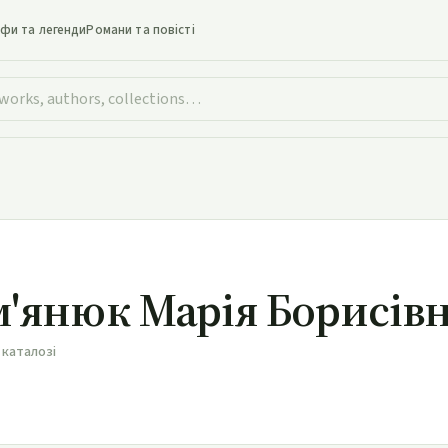
іфи та легенди
Романи та повісті
'янюк Марія Борисів
 каталозі