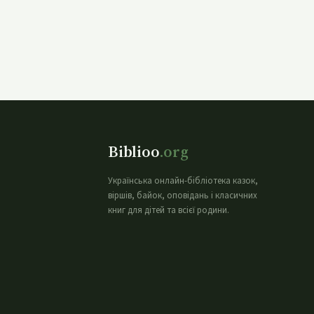
Biblioo
.org
Українська онлайн-бібліотека казок,
віршів, байок, оповідань і класичних
книг для дітей та всієї родини.