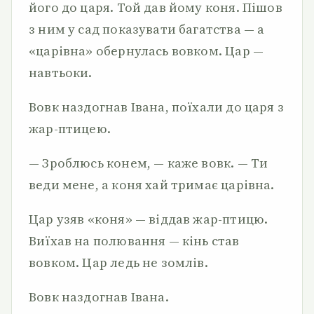
його до царя. Той дав йому коня. Пішов
з ним у сад показувати багатства — а
«царівна» обернулась вовком. Цар —
навтьоки.
Вовк наздогнав Івана, поїхали до царя з
жар-птицею.
— Зроблюсь конем, — каже вовк. — Ти
веди мене, а коня хай тримає царівна.
Цар узяв «коня» — віддав жар-птицю.
Виїхав на полювання — кінь став
вовком. Цар ледь не зомлів.
Вовк наздогнав Івана.