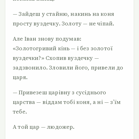
— Зайдеш у стайню, накинь на коня
просту вуздечку. Золоту — не чіпай.
Але Іван знову подумав:
«Золотогривий кінь — і без золотої
вуздечки?» Схопив вуздечку —
задзвонило. Зловили його, привели до
царя.
— Привезеш царівну з сусіднього
царства — віддам тобі коня, а ні — з’їм
тебе.
А той цар — людожер.