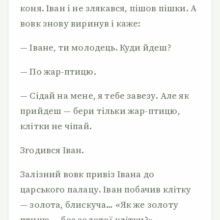
коня. Іван і не злякався, пішов пішки. А
вовк знову виринув і каже:
— Іване, ти молодець. Куди йдеш?
— По жар-птицю.
— Сідай на мене, я тебе завезу. Але як
прийдеш — бери тільки жар-птицю,
клітки не чіпай.
Згодився Іван.
Залізний вовк привіз Івана до
царського палацу. Іван побачив клітку
— золота, блискуча… «Як же золоту
птицю — без золотої клітки?» —