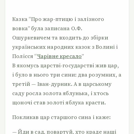
Казка “Про жар-птицю і залізного
вовка” була записана О.Ф.
Ошуркевичем та входить до збірки
українських народних казок з Волині і
Полісся “
Чарівне кресало
”
В якомусь царстві-государстві жив цар,
і було в нього три сини: два розумних, а
третій — Іван-дурник. А в царському
саду росла золота яблунька, і хтось
щоночі став золоті яблука красти.
Покликав цар старшого сина і каже:
— Йди в сад, повартуй, хто краде наші