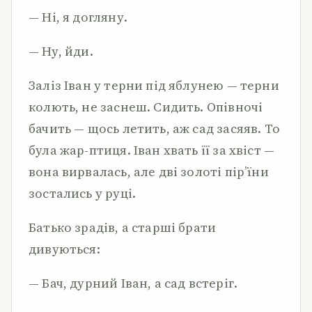
— Ні, я догляну.
— Ну, йди.
Заліз Іван у терни під яблунею — терни
колють, не заснеш. Сидить. Опівночі
бачить — щось летить, аж сад засяяв. То
була жар-птиця. Іван хвать її за хвіст —
вона вирвалась, але дві золоті пір’їни
зостались у руці.
Батько зрадів, а старші брати
дивуються:
— Бач, дурний Іван, а сад встеріг.