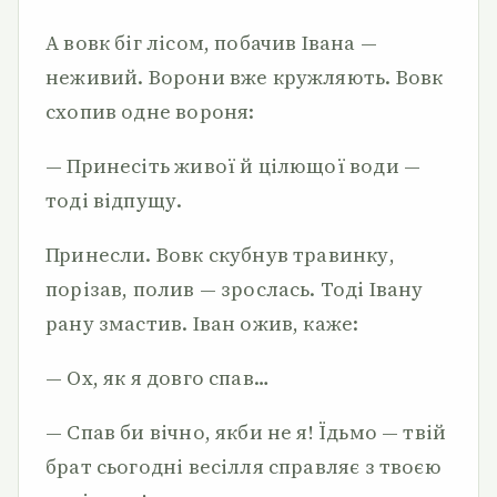
А вовк біг лісом, побачив Івана —
неживий. Ворони вже кружляють. Вовк
схопив одне вороня:
— Принесіть живої й цілющої води —
тоді відпущу.
Принесли. Вовк скубнув травинку,
порізав, полив — зрослась. Тоді Івану
рану змастив. Іван ожив, каже:
— Ох, як я довго спав…
— Спав би вічно, якби не я! Їдьмо — твій
брат сьогодні весілля справляє з твоєю