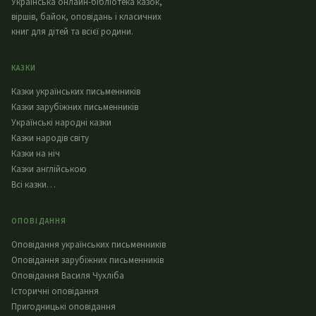
Українська онлайн-бібліотека казок,
віршів, байок, оповідань і класичних
книг для дітей та всієї родини.
КАЗКИ
Казки українських письменників
Казки зарубіжних письменників
Українські народні казки
Казки народів світу
Казки на ніч
Казки англійською
Всі казки…
ОПОВІДАННЯ
Оповідання українських письменників
Оповідання зарубіжних письменників
Оповідання Василя Чухліба
Історичні оповідання
Пригодницькі оповідання