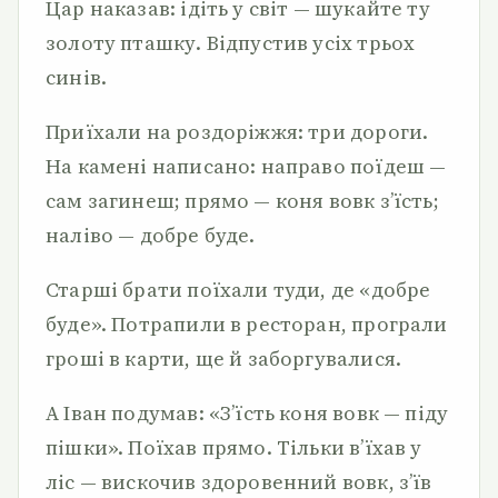
Цар наказав: ідіть у світ — шукайте ту
золоту пташку. Відпустив усіх трьох
синів.
Приїхали на роздоріжжя: три дороги.
На камені написано: направо поїдеш —
сам загинеш; прямо — коня вовк з’їсть;
наліво — добре буде.
Старші брати поїхали туди, де «добре
буде». Потрапили в ресторан, програли
гроші в карти, ще й заборгувалися.
А Іван подумав: «З’їсть коня вовк — піду
пішки». Поїхав прямо. Тільки в’їхав у
ліс — вискочив здоровенний вовк, з’їв