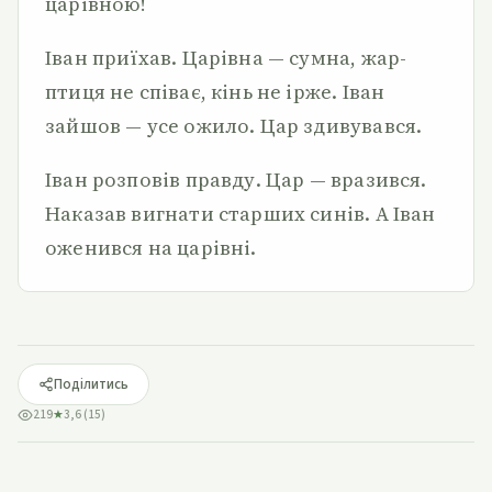
царівною!
Іван приїхав. Царівна — сумна, жар-
птиця не співає, кінь не ірже. Іван
зайшов — усе ожило. Цар здивувався.
Іван розповів правду. Цар — вразився.
Наказав вигнати старших синів. А Іван
оженився на царівні.
Поділитись
219
★
3,6 (15)