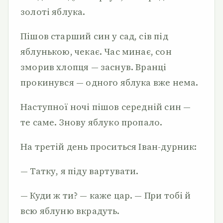
золоті яблука.
Пішов старший син у сад, сів під
яблунькою, чекає. Час минає, сон
зморив хлопця — заснув. Вранці
прокинувся — одного яблука вже нема.
Наступної ночі пішов середній син —
те саме. Знову яблуко пропало.
На третій день проситься Іван-дурник:
— Татку, я піду вартувати.
— Куди ж ти? — каже цар. — При тобі й
всю яблуню вкрадуть.