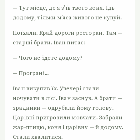
— Тут місце, де я з’їв твого коня. Їдь
додому, тільки м’яса живого не купуй.
Поїхали. Край дороги ресторан. Там —
старші брати. Іван питає:
— Чого не їдете додому?
— Програні…
Іван викупив їх. Увечері стали
ночувати в лісі. Іван заснув. А брати —
зрадники — одрубали йому голову.
Царівні пригрозили мовчати. Забрали
жар-птицю, коня і царівну — й додому.
Стали хвалитися.