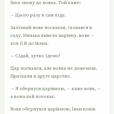
Іван знову до вовка. Той каже:
— Цього разу я сам піду.
Залізний вовк поскакав, сховався в
саду. Нянька вивела царівну, вовк —
хоп її й до Івана.
— Сідай, хутко їдемо!
Цар погнався, але вовка не доженеш.
Приїхали в друге царство.
— Я обернуся царівною, — каже вовк, —
а вона хай почекає.
Вовк обернувся царівною, Іван повів