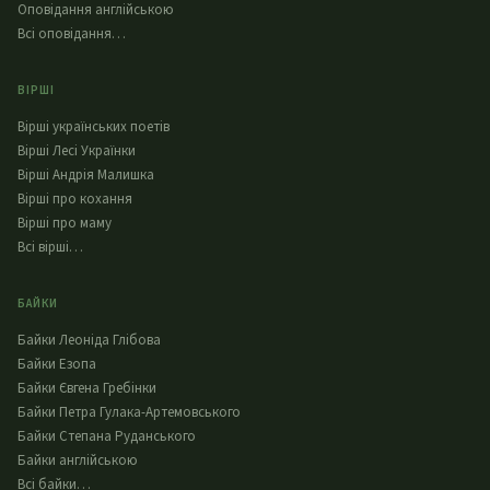
Оповідання англійською
Всі оповідання…
ВІРШІ
Вірші українських поетів
Вірші Лесі Українки
Вірші Андрія Малишка
Вірші про кохання
Вірші про маму
Всі вірші…
БАЙКИ
Байки Леоніда Глібова
Байки Езопа
Байки Євгена Гребінки
Байки Петра Гулака-Артемовського
Байки Степана Руданського
Байки англійською
Всі байки…