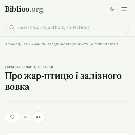
Biblioo
.org
Biblioo.org
•
Казки
•
Українські народні казки
•
Про жар-птицю і залізного вовка
Про жар-птицю і залізного вовка
УКРАЇНСЬКІ НАРОДНІ КАЗКИ
Про жар-птицю і залізного
вовка
A-
A+