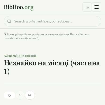
Biblioo
.org
Biblioo.org
•
Казки
•
Казки українських письменників
•
Казки Миколи Носова
•
Незнайко на місяці (частина 1)
Незнайко на місяці (частина 1)
КАЗКИ МИКОЛИ НОСОВА
Незнайко на місяці (частина
1)
A-
A+