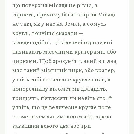
що поверхня Місяця не рівна, а
гориста, причому багато гір на Місяці
не такі, як у нас на Землі, а чомусь
круглі, точніше сказати —
кільцеподібні. Ці кільцеві гори вчені
називають місячними кратерами, або
цирками. Щоб зрозуміти, який вигляд
має такий місячний цирк, або кратер,
уявіть собі величезне кругле поле, в
поперечнику кілометрів двадцять,
тридцять, п’ятдесять чи навіть сто, й
уявіть, що це величезне кругле поле
оточене земляним валом або горою
заввишки всього два або три