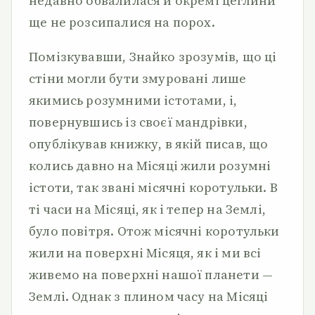
недавно обвалилася й окремі цеглини
ще не розсипалися на порох.
Помізкувавши, Знайко зрозумів, що ці
стіни могли бути змуровані лише
якимись розумними істотами, і,
повернувшись із своєї мандрівки,
опублікував книжку, в якій писав, що
колись давно на Місяці жили розумні
істоти, так звані місячні коротульки. В
ті часи на Місяці, як і тепер на Землі,
було повітря. Отож місячні коротульки
жили на поверхні Місяця, як і ми всі
живемо на поверхні нашої планети —
Землі. Однак з плином часу на Місяці