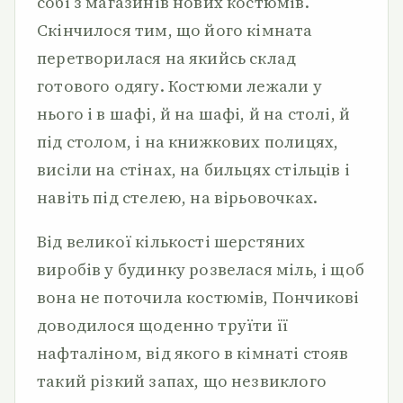
собі з магазинів нових костюмів.
Скінчилося тим, що його кімната
перетворилася на якийсь склад
готового одягу. Костюми лежали у
нього і в шафі, й на шафі, й на столі, й
під столом, і на книжкових полицях,
висіли на стінах, на бильцях стільців і
навіть під стелею, на вірьовочках.
Від великої кількості шерстяних
виробів у будинку розвелася міль, і щоб
вона не поточила костюмів, Пончикові
доводилося щоденно труїти її
нафталіном, від якого в кімнаті стояв
такий різкий запах, що незвиклого