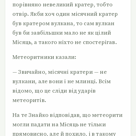
порівняно невеликий кратер, тобто
отвір. Якби хоч один місячний кратер
був кратером вулкана, то сам вулкан
був би завбільшки мало не як цілий
Місяць, а такого ніхто не спостерігав.
Метеоритники казали:
— Звичайно, місячні кратери — не
вулкани, але вони і не млинці. Всім
відомо, що це сліди від ударів
метеоритів.
На те Знайко відповідав, що метеорити
могли падати на Місяць не тільки
прямовисно, але й похило, і в такому