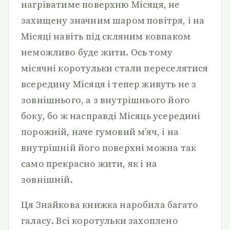
нагріватиме поверхню Місяця, не
захищену значним шаром повітря, і на
Місяці навіть під скляним ковпаком
неможливо буде жити. Ось тому
місячні коротульки стали переселятися
всередину Місяця і тепер живуть не з
зовнішнього, а з внутрішнього його
боку, бо ж насправді Місяць усередині
порожній, наче гумовий м’яч, і на
внутрішній його поверхні можна так
само прекрасно жити, як і на
зовнішній.
Ця Знайкова книжка наробила багато
галасу. Всі коротульки захоплено