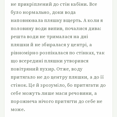
не прикріплений до стін кабіни. Все
було нормально, доки вода
наповнювала пляшку вщерть. А коли я
половину води випив, почалися дива:
решта води не трималася на дні
пляшки й не збиралася у центрі, а
рівномірно розпікалася по стінках, так
що всередині пляшки утворився
повітряний пухир. Отже, воду
притягало не до центру пляшки, а до її
стінок. Це й зрозуміло, бо притягати до
себе можуть лише маси речовини, а
порожнеча нічого притягти до себе не
може.