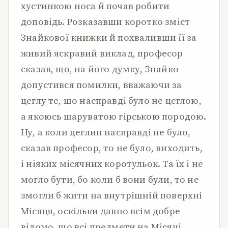
хустинкою носа й почав робити
доповідь. Розказавши коротко зміст
Знайкової книжки й похваливши її за
живий яскравий виклад, професор
сказав, що, на його думку, Знайко
допустився помилки, вважаючи за
цеглу те, що насправді було не цеглою,
а якоюсь шаруватою гірською породою.
Ну, а коли цеглин насправді не було,
сказав професор, то не було, виходить,
і ніяких місячних коротульок. Та їх і не
могло бути, бо коли б вони були, то не
змогли б жити на внутрішній поверхні
Місяця, оскільки давно всім добре
відомо, що всі предмети на Місяці