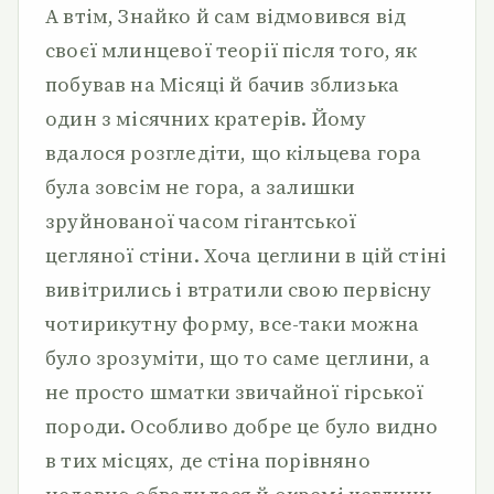
А втім, Знайко й сам відмовився від
своєї млинцевої теорії після того, як
побував на Місяці й бачив зблизька
один з місячних кратерів. Йому
вдалося розгледіти, що кільцева гора
була зовсім не гора, а залишки
зруйнованої часом гігантської
цегляної стіни. Хоча цеглини в цій стіні
вивітрились і втратили свою первісну
чотирикутну форму, все-таки можна
було зрозуміти, що то саме цеглини, а
не просто шматки звичайної гірської
породи. Особливо добре це було видно
в тих місцях, де стіна порівняно