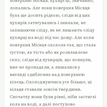
поверхню Місяця, пухирі ці, звичайно,
лопались. Але поки поверхня Місяця
була ще досить рідкою, сліди від цих
пухирів затягувались і зникали, не
залишаючи сліду, як не лишають сліду
пухирці на воді під час дощу. Але коли
поверхня Місяця охолола так, що стала
густою, як тісто або як розплавлене
скло, сліди від пухирців, що лопнули,
вже не пропадали, а лишалися у
вигляді здиблених над поверхнею
кілець. Охолоджуючись усе більше, ці
кільця ставали зовсім твердими.
Спочатку вони були рівні, ніби застиглі
кола на воді, а далі поступово