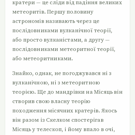
кратери — це сліди від падіння великих
метеоритів. Першу половину
астрономів називають через це
послідовниками вулканічної теорії,
або просто вулканістами, а другу —
послідовниками метеоритної теорії,
або метеоритниками.
Знайко, однак, не погоджувався ні з
вулканічною, ні з метеоритною
теорією. Ще до мандрівки на Місяць він
створив свою власну теорію
походження місячних кратерів. Якось
він разом із Скелком спостерігав
Місяць у телескоп, і йому впало в очі,