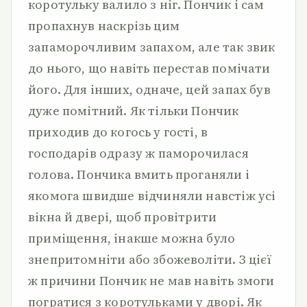
коротульку валило з ніг. Пончик і сам
пропахнув наскрізь цим
запаморочливим запахом, але так звик
до нього, що навіть перестав помічати
його. Для інших, одначе, цей запах був
дуже помітний. Як тільки Пончик
приходив до когось у гості, в
господарів одразу ж паморочилася
голова. Пончика вмить проганяли і
якомога швидше відчиняли навстіж усі
вікна й двері, щоб провітрити
приміщення, інакше можна було
знепритомніти або збожеволіти. З цієї
ж причини Пончик не мав навіть змоги
погратися з коротульками у дворі. Як