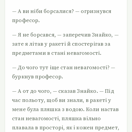
— А ви ніби борсалися? — огризнувся
професор.
— Я не борсався, — заперечив Знайко, —
зате я літав у ракеті й спостерігав за
предметами в стані невагомості.
— До чого тут іще стан невагомості? —
буркнув професор.
— А от до чого, — сказав Знайко. — Під
час польоту, щоб ви знали, в ракеті у
мене була пляшка з водою. Коли настав
стан невагомості, пляшка вільно
плавала в просторі, як і кожен предмет,