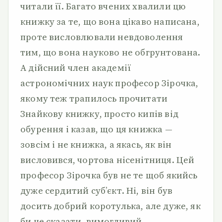
читали її. Багато вчених хвалили цю
книжку за те, що вона цікаво написана,
проте висловлювали невдоволення
тим, що вона науково не обгрунтована.
А дійсний член академії
астрономічних наук професор Зірочка,
якому теж трапилось прочитати
Знайкову книжку, просто кипів від
обурення і казав, що ця книжка —
зовсім і не книжка, а якась, як він
висловився, чортова нісенітниця. Цей
професор Зірочка був не те щоб якийсь
дуже сердитий суб’єкт. Ні, він був
досить добрий коротулька, але дуже, як
би це сказати, вимогливий,