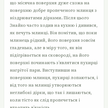
що місячна поверхня дуже схожа на
поверхню добре пропеченого млинця з
ніздрюватими дірками. Після цього
Знайко часто ходив на кухню і дивився,
як печуть млинці. Він помітив, що поки
млинець рідкий, його поверхня зовсім
гладенька, але в міру того, як він
підігрівається на сковороді, на його
поверхні починають з’являтися пухирці
нагрітої пари. Виступивши на
поверхню млинця, пухирці лопаються, і
від того на млинці утворюються
неглибокі дірки, що так і лишаються,
коли тісто як слід пропечеться і
втратить в’язкість.