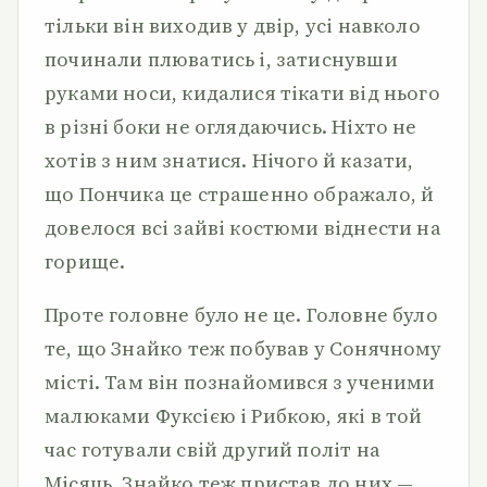
тільки він виходив у двір, усі навколо
починали плюватись і, затиснувши
руками носи, кидалися тікати від нього
в різні боки не оглядаючись. Ніхто не
хотів з ним знатися. Нічого й казати,
що Пончика це страшенно ображало, й
довелося всі зайві костюми віднести на
горище.
Проте головне було не це. Головне було
те, що Знайко теж побував у Сонячному
місті. Там він познайомився з ученими
малюками Фуксією і Рибкою, які в той
час готували свій другий політ на
Місяць. Знайко теж пристав до них —