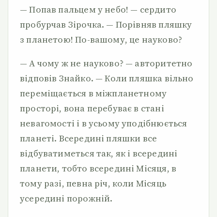
— Попав пальцем у небо! — сердито
пробурчав Зірочка. — Порівняв пляшку
з планетою! По-вашому, це науково?
— А чому ж не науково? — авторитетно
відповів Знайко. — Коли пляшка вільно
переміщається в міжпланетному
просторі, вона перебуває в стані
невагомості і в усьому уподібнюється
планеті. Всередині пляшки все
відбуватиметься так, як і всередині
планети, тобто всередині Місяця, в
тому разі, певна річ, коли Місяць
усередині порожній.