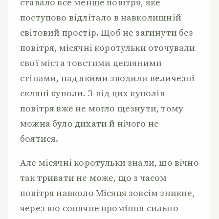
ставало все менше повітря, яке
поступово відлітало в навколишній
світовий простір. Щоб не загинути без
повітря, місячні коротульки оточували
свої міста товстими цегляними
стінами, над якими зводили величезні
скляні куполи. З-під цих куполів
повітря вже не могло щезнути, тому
можна було дихати й нічого не
боятися.
Але місячні коротульки знали, що вічно
так тривати не може, що з часом
повітря навколо Місяця зовсім зникне,
через що сонячне проміння сильно