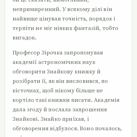
непримиренний. У всякому ділі він
найвище цінував точність, порядок і
терпіти не міг ніяких фантазій, тобто
вигадок.
Професор Зірочка запропонував
академії астрономічних наук
обговорити Знайкову книжку й
розібрати її, як він висловився, по
кісточках, щоб нікому більше не
кортіло такі книжки писати. Академія
дала згоду й послала запрошення
Знайкові. Знайко приїхав, і
обговорення відбулося. Воно почалось,