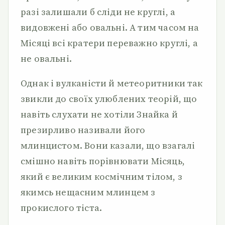
разі залишали б сліди не круглі, а
видовжені або овальні. А тим часом на
Місяці всі кратери переважно круглі, а
не овальні.
Однак і вулканісти й метеоритники так
звикли до своїх улюблених теорій, що
навіть слухати не хотіли Знайка й
презирливо називали його
млинцистом. Вони казали, що взагалі
смішно навіть порівнювати Місяць,
який є великим космічним тілом, з
якимсь нещасним млинцем з
прокислого тіста.