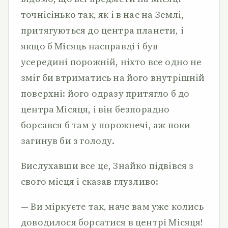
точнісінько так, як і в нас на Землі,
притягуються до центра планети, і
якщо б Місяць насправді і був
усередині порожній, ніхто все одно не
зміг би втриматись на його внутрішній
поверхні: його одразу притягло б до
центра Місяця, і він безпорадно
борсався б там у порожнечі, аж поки
загинув би з голоду.
Вислухавши все це, Знайко підвівся з
свого місця і сказав глузливо:
— Ви міркуєте так, наче вам уже колись
доводилося борсатися в центрі Місяця!