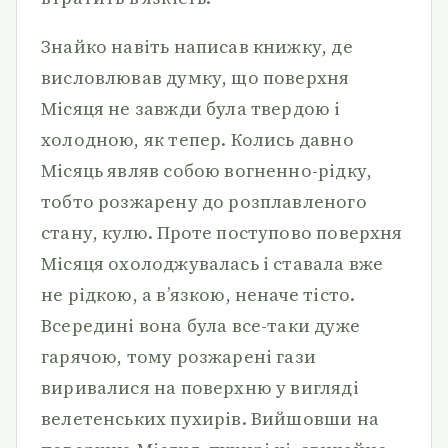
Знайко навіть написав книжку, де
висловлював думку, що поверхня
Місяця не завжди була твердою і
холодною, як тепер. Колись давно
Місяць являв собою вогненно-рідку,
тобто розжарену до розплавленого
стану, кулю. Проте поступово поверхня
Місяця охолоджувалась і ставала вже
не рідкою, а в’язкою, неначе тісто.
Всередині вона була все-таки дуже
гарячою, тому розжарені гази
виривалися на поверхню у вигляді
велетенських пухирів. Вийшовши на