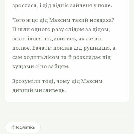
зрослася, і дід відніс зайченя у поле.
Чого ж це дід Максим такий невдаха?
Пішли одного разу слідом за дідом,
захотілося подивитись, як же він
полює. Бачать: поклав дід рушницю, а
сам ходить лісом та й розкладає під
кущами сіно зайцям.
Зрозуміли тоді, чому дід Максим
дивний мисливець.
Поділитись