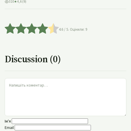
320
★
4,6 (9)
4.6
/ 5. Оцінили:
9
Discussion (0)
Ім'я
Email