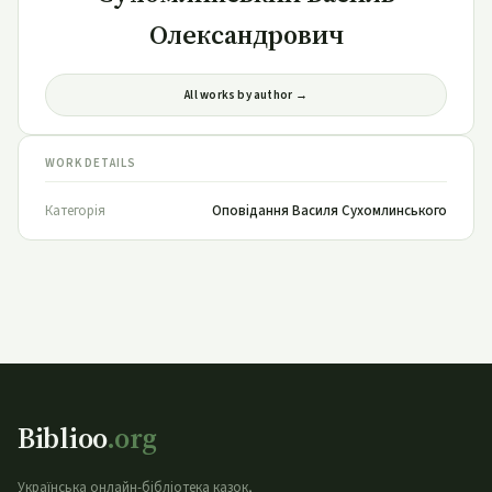
Олександрович
All works by author →
WORK DETAILS
Категорія
Оповідання Василя Сухомлинського
Biblioo
.org
Українська онлайн-бібліотека казок,