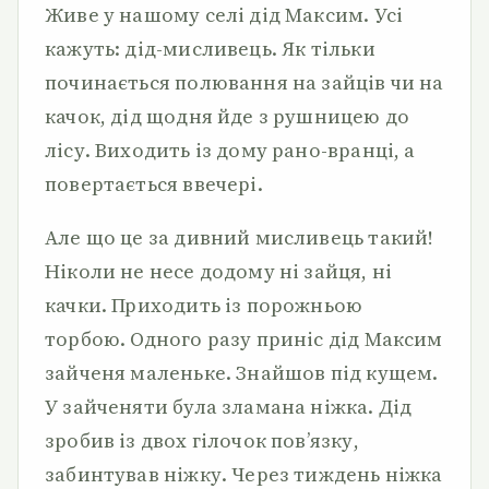
Живе у нашому селі дід Максим. Усі
кажуть: дід-мисливець. Як тільки
починається полювання на зайців чи на
качок, дід щодня йде з рушницею до
лісу. Виходить із дому рано-вранці, а
повертається ввечері.
Але що це за дивний мисливець такий!
Ніколи не несе додому ні зайця, ні
качки. Приходить із порожньою
торбою. Одного разу приніс дід Максим
зайченя маленьке. Знайшов під кущем.
У зайченяти була зламана ніжка. Дід
зробив із двох гілочок пов’язку,
забинтував ніжку. Через тиждень ніжка