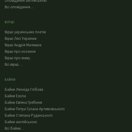
Оповідання англійською
Всі оповідання…
ВІРШІ
Вірші українських поетів
Вірші Лесі Українки
Вірші Андрія Малишка
Вірші про кохання
Вірші про маму
Всі вірші…
БАЙКИ
Байки Леоніда Глібова
Байки Езопа
Байки Євгена Гребінки
Байки Петра Гулака-Артемовського
Байки Степана Руданського
Байки англійською
Всі байки…