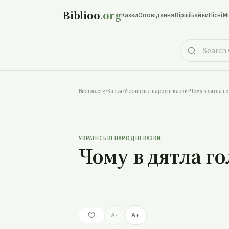
Biblioo
.org
Казки
Оповідання
Вірші
Байки
Пісні
М
Biblioo.org
•
Казки
•
Українські народні казки
•
Чому в дятла г
Чому в д
УКРАЇНСЬКІ НАРОДНІ КАЗКИ
Чому в дятла г
A-
A+