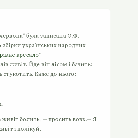
 червона” була записана О.Ф.
 збірки українських народних
рівне кресало
”
лів живіт. Йде він лісом і бачить:
ь стукотить. Каже до нього:
.
е живіт болить, — просить вовк.— Я
ивіт і полікуй.