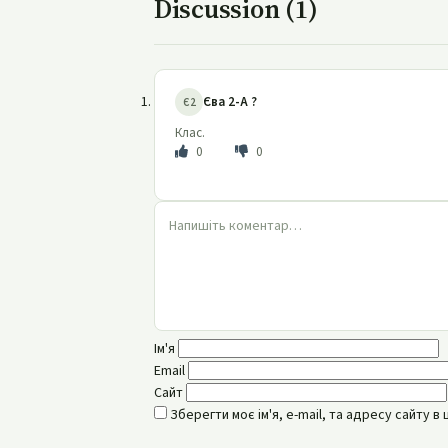
Discussion (1)
Єва 2-А ?
Є2
Клас.
0
0
Ім'я
Email
Сайт
Зберегти моє ім'я, e-mail, та адресу сайту 