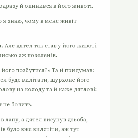
 одразу й опинився в його животі.
р я знаю, чому в мене живіт
. Але дятел так став у його животі
чисько аж позеленів.
і його позбутися?» Та й придумав:
ятел буде вилітати, шурхоне його
голову на колоду та й каже дятлові:
т не болить.
в лапу, а дятел висунув дзьоба,
тів було вже вилетіти, аж тут