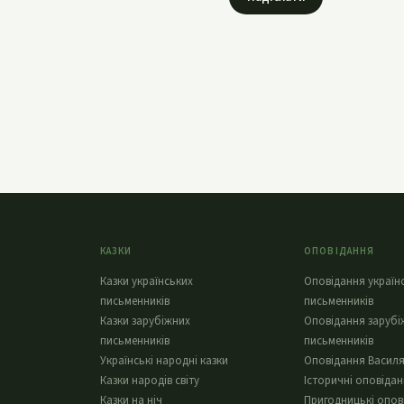
КАЗКИ
ОПОВІДАННЯ
Казки українських
Оповідання україн
письменників
письменників
Казки зарубіжних
Оповідання зарубі
письменників
письменників
Українські народні казки
Оповідання Василя
Казки народів світу
Історичні оповіда
Казки на ніч
Пригодницькі опов