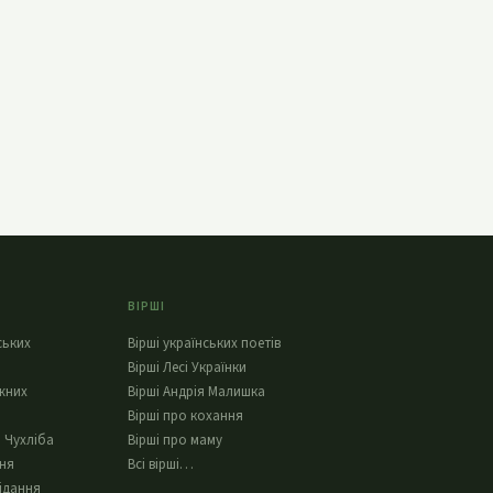
ВІРШІ
ських
Вірші українських поетів
Вірші Лесі Українки
жних
Вірші Андрія Малишка
Вірші про кохання
 Чухліба
Вірші про маму
ння
Всі вірші…
ідання