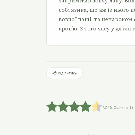
запримітив вовчу лапу. Вов
собі язика, що аж із нього 
вовчої пащі, та ненароком 
кров’ю. З того часу у дятла
Поділитись
4.3
/ 5. Оцінили:
13