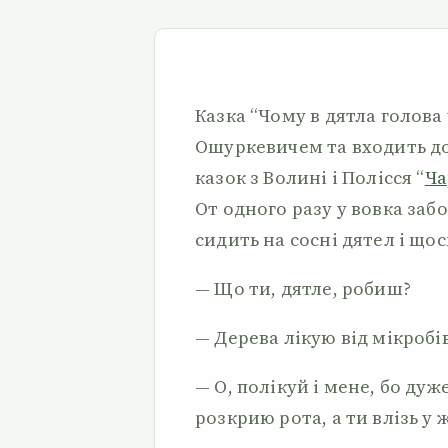
Казка “Чому в дятла голова
Ошуркевичем та входить до
казок з Волині і Полісся “
Ча
От одного разу у вовка забо
сидить на сосні дятел і щос
— Що ти, дятле, робиш?
— Дерева лікую від мікробів
— О, полікуй і мене, бо дуж
розкрию рота, а ти влізь у ж