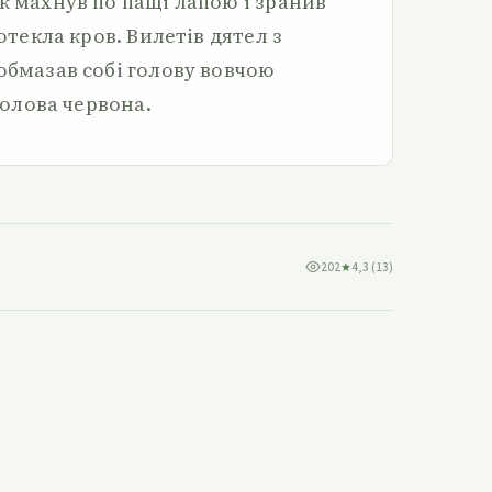
к махнув по пащі лапою і зранив
потекла кров. Вилетів дятел з
обмазав собі голову вовчою
 голова червона.
202
★
4,3 (13)