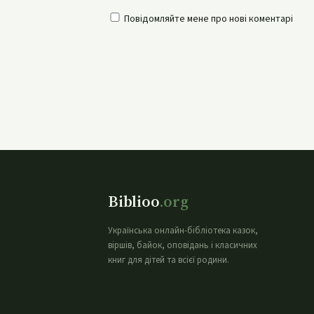
Повідомляйте мене про нові коментарі
Biblioo
.org
Українська онлайн-бібліотека казок,
віршів, байок, оповідань і класичних
книг для дітей та всієї родини.