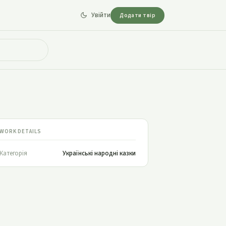
Увійти
Додати твір
WORK DETAILS
Категорія
Українські народні казки