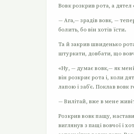
Вовк розкрив рота, а дятел
— Ага,— зрадів вовк, — тепе
болить, бо він хотів їсти.
Та й закрив швиденько рота
штуркати, довбати, що вов
«Ну, — думає вовк,— як мен
він розкриє рота і, коли д
лапою і заб’є. Поклав вовк 
— Вилітай, вже в мене живі
Розкрив вовк пащу, настави
виглянув з пащі вовчої і хо