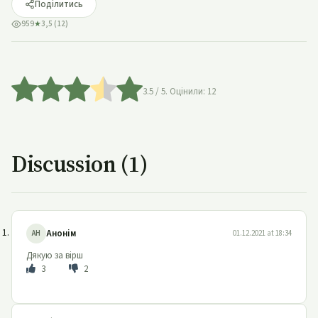
Поділитись
959
★
3,5 (12)
3.5
/ 5. Оцінили:
12
Discussion (1)
Анонім
АН
01.12.2021 at 18:34
Дякую за вірш
3
2