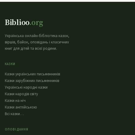
Biblioo
.org
Українська онлайн-бібліотека казок,
віршів, байок, оповідань і класичних
книг для дітей та всієї родини.
КАЗКИ
Казки українських письменників
Казки зарубіжних письменників
Українські народні казки
Казки народів світу
Казки на ніч
Казки англійською
Всі казки…
ОПОВІДАННЯ