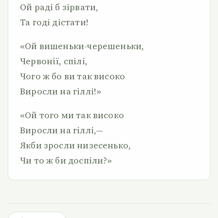
Ой раді б зірвати,
Та годі дістати!
«Ой вишеньки-черешеньки,
Червонії, спілі,
Чого ж бо ви так високо
Виросли на гіллі!»
«Ой того ми так високо
Виросли на гіллі,—
Якби зросли низесенько,
Чи то ж би доспіли?»