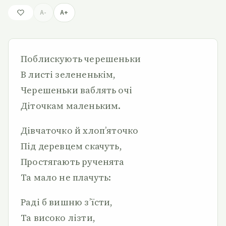
A-
A+
Поблискують черешеньки
В листі зелененькім,
Черешеньки ваблять очі
Діточкам маленьким.
Дівчаточко й хлоп’яточко
Під деревцем скачуть,
Простягають рученята
Та мало не плачуть:
Раді б вишню з’їсти,
Та високо лізти,