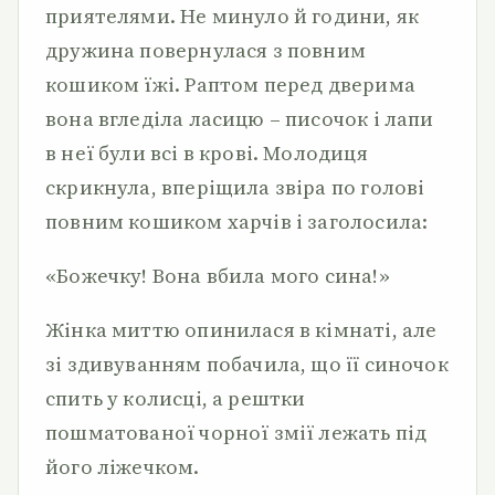
приятелями. Не минуло й години, як
дружина повернулася з повним
кошиком їжі. Раптом перед дверима
вона вгледіла ласицю – писочок і лапи
в неї були всі в крові. Молодиця
скрикнула, вперіщила звіра по голові
повним кошиком харчів і заголосила:
«Божечку! Вона вбила мого сина!»
Жінка миттю опинилася в кімнаті, але
зі здивуванням побачила, що її синочок
спить у колисці, а рештки
пошматованої чорної змії лежать під
його ліжечком.