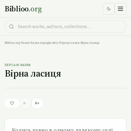
Biblioo
.org
Biblioo.org
•
Казки
•
Казки народів світу
•
Перські казки
•
Вірна ласиця
Вірна ласиця
ПЕРСЬКІ КАЗКИ
Вірна ласиця
A-
A+
Колись давно в одному далекому селі