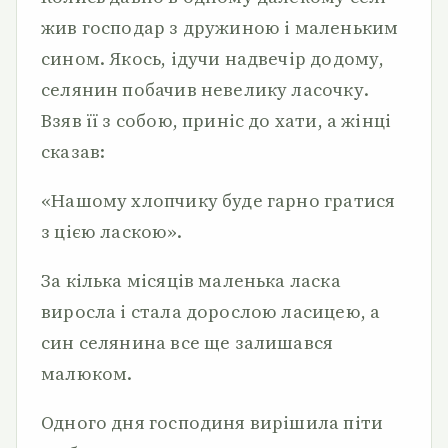
жив господар з дружиною і маленьким
сином. Якось, ідучи надвечір додому,
селянин побачив невелику ласочку.
Взяв її з собою, приніс до хати, а жінці
сказав:
«Нашому хлопчику буде гарно гратися
з цією ласкою».
За кілька місяців маленька ласка
виросла і стала дорослою ласицею, а
син селянина все ще залишався
малюком.
Одного дня господиня вирішила піти