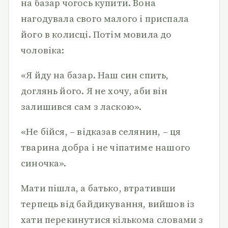
на базар чогось купити. Вона
нагодувала свого малого і приспала
його в колисці. Потім мовила до
чоловіка:
«Я йду на базар. Наш син спить,
доглянь його. Я не хочу, аби він
залишився сам з ласкою».
«Не бійся, – відказав селянин, – ця
тварина добра і не чіпатиме нашого
синочка».
Мати пішла, а батько, втративши
терпець від байдикування, вийшов із
хати перекинутися кількома словами з