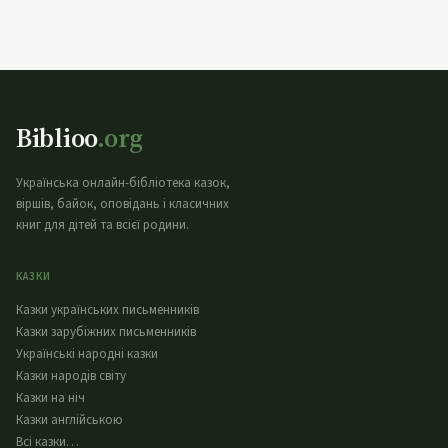
Biblioo
.org
Українська онлайн-бібліотека казок,
віршів, байок, оповідань і класичних
книг для дітей та всієї родини.
КАЗКИ
Казки українських письменників
Казки зарубіжних письменників
Українські народні казки
Казки народів світу
Казки на ніч
Казки англійською
Всі казки…