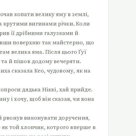
почав копати велику яму в землі,
а крутими вигинами річки. Коли
крив її дрібними галузками й
явши поверхню так майстерно, що
 там велика яма. Після цього Ґуї
е та й пішов додому вечеряти.
иха сказала Кео, чудовому, як на
 попроси дядька Ніккі, хай прийде.
у і хочу, щоб він сказав, чи вона
 й рвонув виконувати доручення,
– як той хлопчик, котрого вперше в