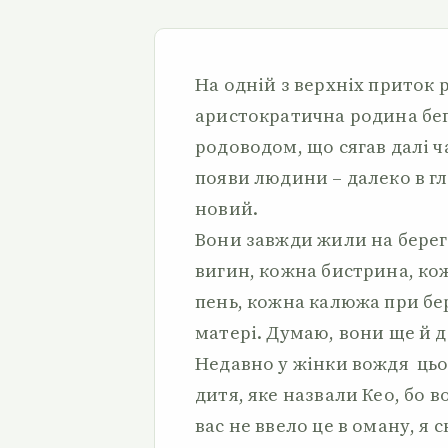
На одній з верхніх приток 
аристократична родина бег
родоводом, що сягав далі ча
появи людини – далеко в гл
новий.
Вони завжди жили на берега
вигин, кожна бистрина, кож
пень, кожна калюжа при бер
матері. Думаю, вони ще й д
Недавно у жінки вождя цьо
дитя, яке назвали Кео, бо 
вас не ввело це в оману, я