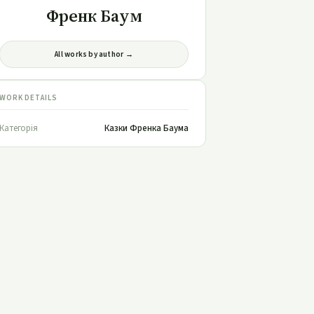
Френк Баум
All works by author →
WORK DETAILS
Категорія
Казки Френка Баума