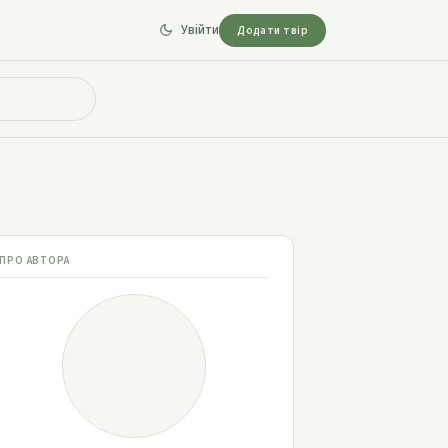
Увійти
Додати твір
ПРО АВТОРА