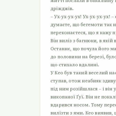
житті послали в бакалійну
дріжджів.
– Ух-ух-ух-ух! Ух-ух-ух-ух! –
думаєте, що бегемоти так н
переконаєтеся, що я кажу п
Він виліз з багнюки, в якій 
Останнє, що почула його ма
до половини на березі, було
що стихало вдалині.
У Кео був такий веселий на
ступав, отож неабияк здиву
під ним розійшлася – і він 
викопаної Ґуї. Він не покал
вдарився носом. Тому перес
вилізти з ями. Кео виявив, щ