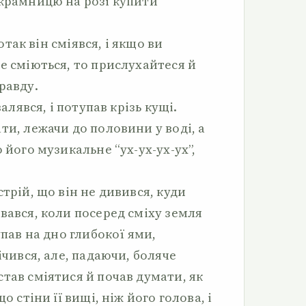
 крамницю на розі купити
 отак він сміявся, і якщо ви
е сміються, то прислухайтеся й
равду.
валявся, і потупав крізь кущі.
ти, лежачи до половини у воді, а
 його музикальне “ух-ух-ух-ух”,
стрій, що він не дивився, куди
вався, коли посеред сміху земля
упав на дно глибокої ями,
ічився, але, падаючи, боляче
тав сміятися й почав думати, як
о стіни її вищі, ніж його голова, і