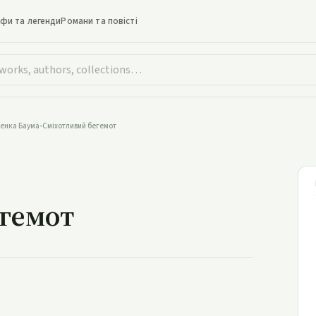
іфи та легенди
Романи та повісті
енка Баума
•
Сміхотливий бегемот
тливий бегемот
егемот