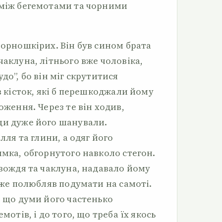
 між бегемотами та чорними
чорношкірих. Він був сином брата
чаклуна, літнього вже чоловіка,
до”, бо він міг скрутитися
ав кісток, які б перешкоджали йому
оження. Через те він ходив,
ди дуже його шанували.
ілля та глини, а одяг його
имка, обгорнутого навколо стегон.
 вождя та чаклуна, надавало йому
дуже полюбляв подумати на самоті.
, що думи його частенько
мотів, і до того, що треба їх якось