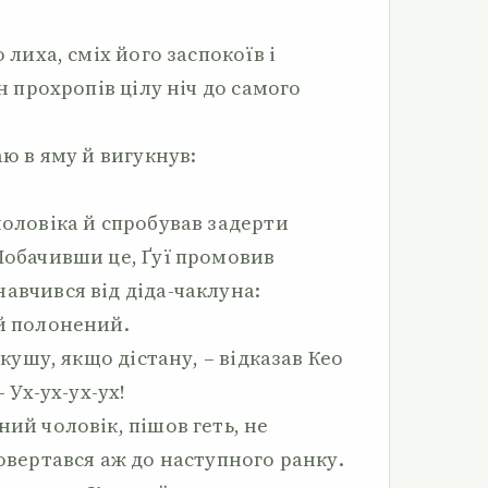
о лиха, сміх його заспокоїв і
ін прохропів цілу ніч до самого
аю в яму й вигукнув:
чоловіка й спробував задерти
Побачивши це, Ґуї промовив
авчився від діда-чаклуна:
ій полонений.
дкушу, якщо дістану, – відказав Кео
– Ух-ух-ух-ух!
ний чоловік, пішов геть, не
повертався аж до наступного ранку.