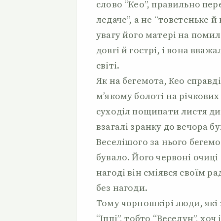
слово “Кео”, правильно пер
ледаче”, а не “товстеньке й
увагу його матері на помил
довгі й гострі, і вона вваж
світі.
Як на бегемота, Кео справді
м’якому болоті на річкових
суходіл пощипати листя дик
взагалі зранку до вечора б
Веселішого за нього бегемо
бувало. Його червоні очиці
нагоді він сміявся своїм ра
без нагоди.
Тому чорношкірі люди, які
“Іппі”, тобто “Веселун”, хоч