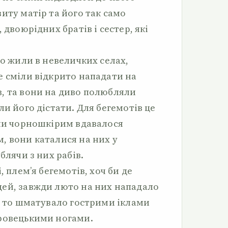
иту матір та його так само
 двоюрідних братів і сестер, які
що жили в невеличких селах,
е сміли відкрито нападати на
, та вони на диво полюбляли
ли його дістати. Для бегемотів це
оли чорношкірим вдавалося
, вони каталися на них у
блячи з них рабів.
, плем’я бегемотів, хоч би де
ей, завжди люто на них нападало
о, то шматувало гострими іклами
оровецькими ногами.