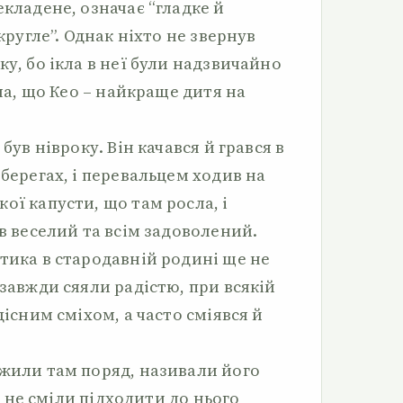
екладене, означає “гладке й
 кругле”. Однак ніхто не звернув
ку, бо ікла в неї були надзвичайно
ала, що Кео – найкраще дитя на
 був нівроку. Він качався й грався в
 берегах, і перевальцем ходив на
ої капусти, що там росла, і
ув веселий та всім задоволений.
тика в стародавній родині ще не
 завжди сяяли радістю, при всякій
дісним сміхом, а часто сміявся й
 жили там поряд, називали його
 і не сміли підходити до нього