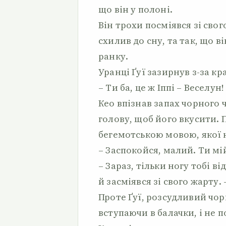
що він у полоні.
Він трохи посміявся зі свог
схилив до сну, та так, що в
ранку.
Уранці Ґуї зазирнув з-за кр
– Ти ба, це ж Іппі – Веселун!
Кео впізнав запах чорного 
голову, щоб його вкусити. 
бегемотською мовою, якої н
– Заспокойся, малий. Ти м
– Зараз, тільки ногу тобі ві
й засміявся зі свого жарту. 
Проте Ґуї, розсудливий чор
вступаючи в балачки, і не 