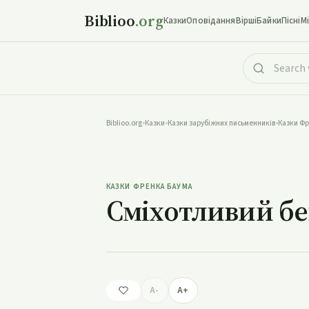
Biblioo
.org
Казки
Оповідання
Вірші
Байки
Пісні
М
Biblioo.org
•
Казки
•
Казки зарубіжних письменників
•
Казки Фр
Сміхо
КАЗКИ ФРЕНКА БАУМА
Сміхотливий б
A-
A+