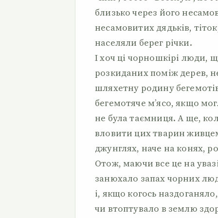
близько через його несамов
несамовитих дядьків, тіток,
населяли берег річки.
І хоч ці чорношкірі люди, 
розкиданих поміж дерев, н
шляхетну родину бегемотів
бегемотяче м’ясо, якщо мог
не була таємниця. А ще, к
вловити цих тварин живцем
джунглях, наче на конях, ро
Отож, маючи все це на увазі
занюхало запах чорних люд
і, якщо когось наздоганял
чи втоптувало в землю зд