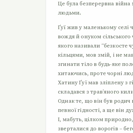
Це була безперервна війна
людьми.
Ґуї жив у маленькому селі 
вождя й онуком сільського 
якого називали “безкосте чу
кільцями, мов змій, і не м
згинати тіло в будь-яке пол
хитаючись, проте чорні лю
Хатину Ґуї мав зліплену з г
складався з трав’яного кил
Однак те, що він був родич
певної гідності, а ще він 
І, мабуть, цілком природно
зверталися до ворогів – беге