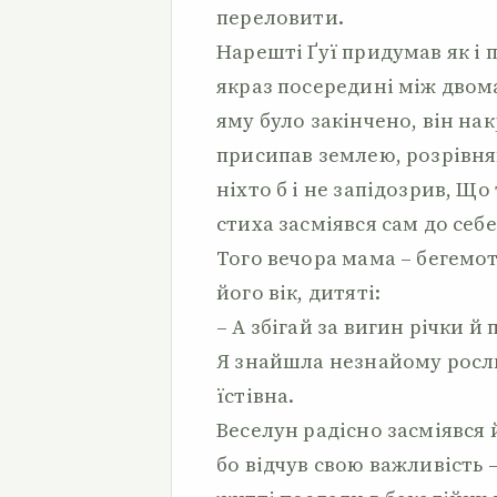
переловити.
Нарешті Ґуї придумав як і 
якраз посередині між двом
яму було закінчено, він на
присипав землею, розрівн
ніхто б і не запідозрив, Що
стиха засміявся сам до себ
Того вечора мама – бегемот
його вік, дитяті:
– А збігай за вигин річки й
Я знайшла незнайому рослин
їстівна.
Веселун радісно засміявся
бо відчув свою важливість 