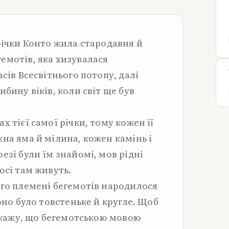
річки Конто жила стародавня й
емотів, яка хизувалася
сів Всесвітнього потопу, далі
ибину віків, коли світ ще був
х тієї самої річки, тому кожен її
на яма й мілина, кожен камінь і
езі були їм знайомі, мов рідні
осі там живуть.
го племені бегемотів народилося
воно було товстеньке й кругле. Щоб
 скажу, що бегемотською мовою