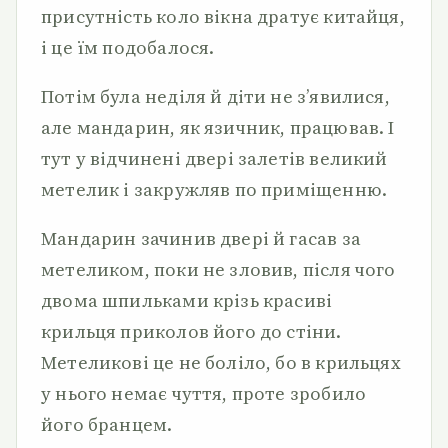
присутність коло вікна дратує китайця,
і це їм подобалося.
Потім була неділя й діти не з’явилися,
але мандарин, як язичник, працював. І
тут у відчинені двері залетів великий
метелик і закружляв по приміщенню.
Мандарин зачинив двері й гасав за
метеликом, поки не зловив, після чого
двома шпильками крізь красиві
крильця приколов його до стіни.
Метеликові це не боліло, бо в крильцях
у нього немає чуття, проте зробило
його бранцем.