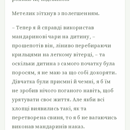
Метелик зітхнув з полегшенням.
– Тепер я й справді використав
мандаринові чари на дитину, –
прошепотів він, ліниво перебираючи
крильцями на легкому вітерці, – та
оскільки дитина з самого початку була
поросям, я не маю за що собі докоряти.
Дівчатка були приємні й чемні, я б їм
не зробив нічого поганого навіть, щоб
урятувати своє життя. Але якби всі
хлопці виявились такі, як та
перетворена свиня, то я б не вагаючись
виконав мандаринів наказ.