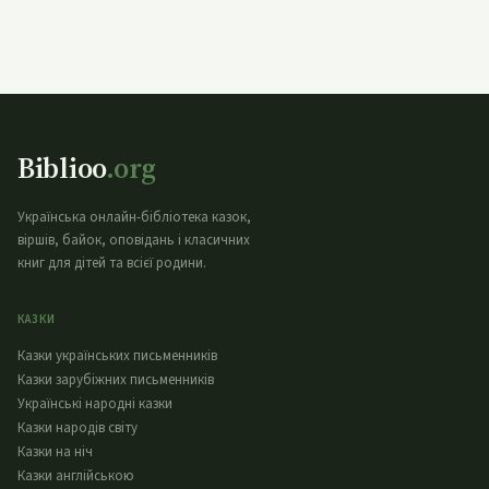
Biblioo
.org
Українська онлайн-бібліотека казок,
віршів, байок, оповідань і класичних
книг для дітей та всієї родини.
КАЗКИ
Казки українських письменників
Казки зарубіжних письменників
Українські народні казки
Казки народів світу
Казки на ніч
Казки англійською