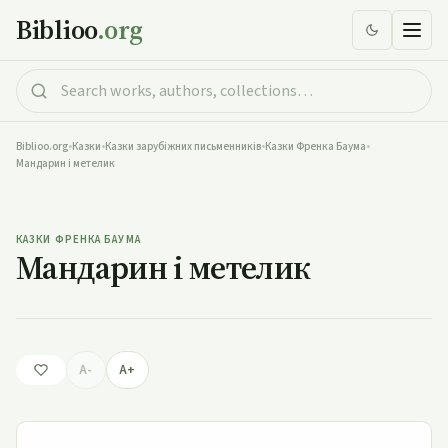
Biblioo
.org
Biblioo.org
•
Казки
•
Казки зарубіжних письменників
•
Казки Френка Баума
•
Мандарин і метелик
Мандарин і метелик
КАЗКИ ФРЕНКА БАУМА
Мандарин і метелик
A-
A+