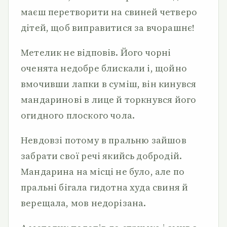
маєш перетворити на свиней четверо
дітей, щоб виправитися за вчорашнє!
Метелик не відповів. Його чорні
оченята недобре блискали і, щойно
вмочивши лапки в суміш, він кинувся
мандаринові в лице й торкнувся його
огидного плоского чола.
Невдовзі потому в пральню зайшов
забрати свої речі якийсь добродій.
Мандарина на місці не було, але по
пральні бігала гидотна худа свиня й
верещала, мов недорізана.