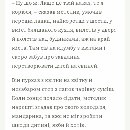
– Ну що ж. Якщо це твій наказ, то я
корюся, – сказав метелик, умочив
передні лапки, найкоротші з шести, у
вміст бляшаного кухля, вилетів у двері
й полетів над будинками, аж на край
міста. Там сів на клумбу з квітами і
скоро забув про завдання
перетворювати дітей на свиней.
Він пурхав з квітки на квітку й
незабаром стер з лапок чарівну суміш.
Коли сонце почало сідати, метелик
нарешті згадав про свого володаря,
мандарина, та вже не міг зробити
шкоди дитині, якби й хотів.