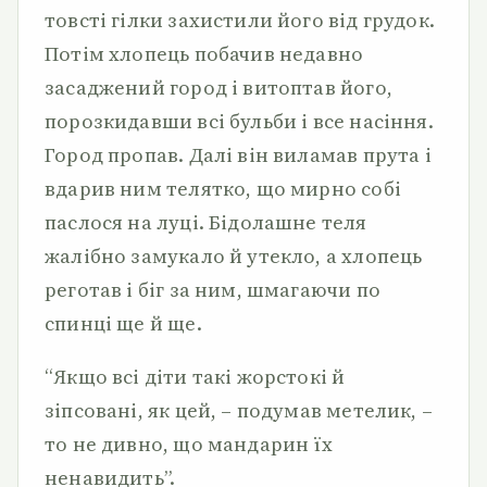
товсті гілки захистили його від грудок.
Потім хлопець побачив недавно
засаджений город і витоптав його,
порозкидавши всі бульби і все насіння.
Город пропав. Далі він виламав прута і
вдарив ним телятко, що мирно собі
паслося на луці. Бідолашне теля
жалібно замукало й утекло, а хлопець
реготав і біг за ним, шмагаючи по
спинці ще й ще.
“Якщо всі діти такі жорстокі й
зіпсовані, як цей, – подумав метелик, –
то не дивно, що мандарин їх
ненавидить”.