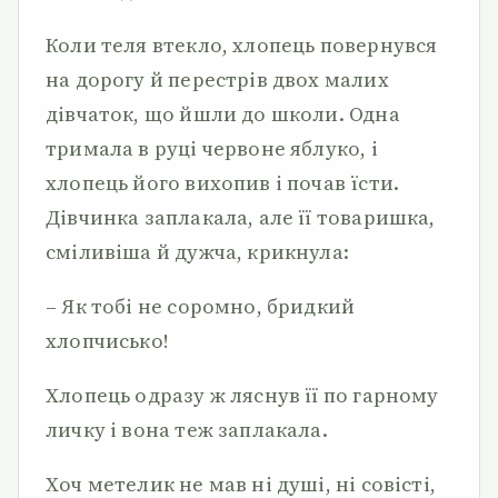
Коли теля втекло, хлопець повернувся
на дорогу й перестрів двох малих
дівчаток, що йшли до школи. Одна
тримала в руці червоне яблуко, і
хлопець його вихопив і почав їсти.
Дівчинка заплакала, але її товаришка,
сміливіша й дужча, крикнула:
– Як тобі не соромно, бридкий
хлопчисько!
Хлопець одразу ж ляснув її по гарному
личку і вона теж заплакала.
Хоч метелик не мав ні душі, ні совісті,