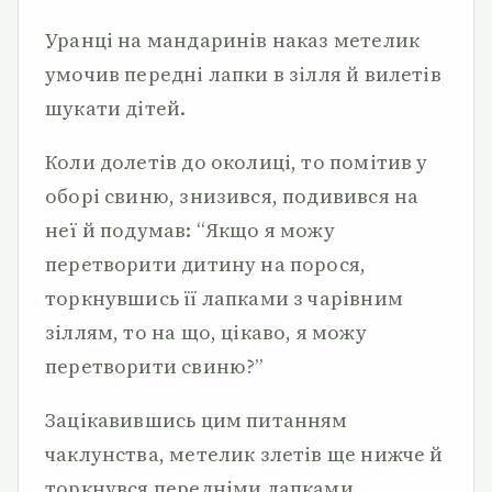
Уранці на мандаринів наказ метелик
умочив передні лапки в зілля й вилетів
шукати дітей.
Коли долетів до околиці, то помітив у
оборі свиню, знизився, подивився на
неї й подумав: “Якщо я можу
перетворити дитину на порося,
торкнувшись її лапками з чарівним
зіллям, то на що, цікаво, я можу
перетворити свиню?”
Зацікавившись цим питанням
чаклунства, метелик злетів ще нижче й
торкнувся передніми лапками