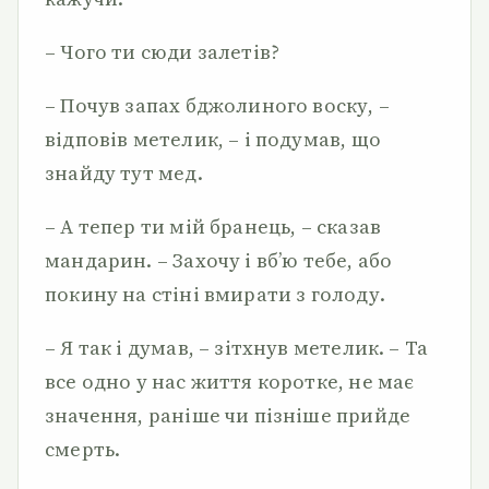
– Чого ти сюди залетів?
– Почув запах бджолиного воску, –
відповів метелик, – і подумав, що
знайду тут мед.
– А тепер ти мій бранець, – сказав
мандарин. – Захочу і вб’ю тебе, або
покину на стіні вмирати з голоду.
– Я так і думав, – зітхнув метелик. – Та
все одно у нас життя коротке, не має
значення, раніше чи пізніше прийде
смерть.