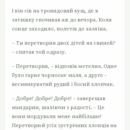
І він сів на трояндовий кущ, де в
затишку спочивав аж до вечора. Коли
сонце заходило, полетів до хазяїна.
– Ти перетворив двох дітей на свиней?
– спитав той одразу.
– Перетворив, – відповів метелик. Одне
було гарне чорнооке маля, а друге –
веснянкуватий рудий і босий хлопчак.
– Добре! Добре! Добре! – заверещав
мандарин, шаліючи з радості. – Це
вони мордували мене найбільше!
Перетворюй усіх зустрічних хлопців на