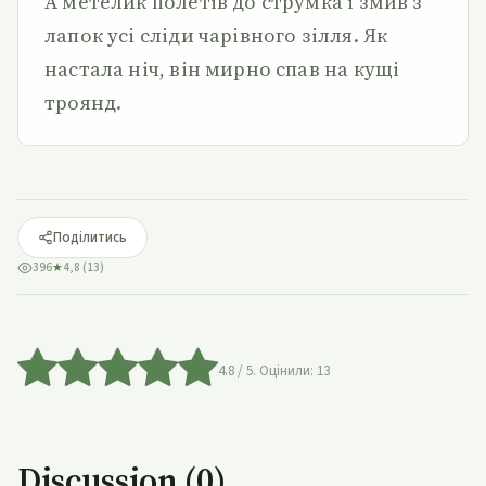
А метелик полетів до струмка і змив з
лапок усі сліди чарівного зілля. Як
настала ніч, він мирно спав на кущі
троянд.
Поділитись
396
★
4,8 (13)
4.8
/ 5. Оцінили:
13
Discussion (0)