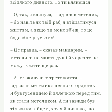
всілякого дивного. То ти клянешся?
– О, так, я клянуся, – відповів метелик,
– бо навіть як твій раб, я втішатимуся
життям, а якщо ти мене вб’єш, то це
буде кінець усьому!
– Це правда, – сказав мандарин, –
метелики не мають душі й через те не
можуть жити ще раз.
– Але я живу вже третє життя, –
відказав метелик з певною гордістю. –
Я був гусеницею й лялечкою перед тим,
як стати метеликом. А ти завжди був
тільки китайцем, хоч я й визнаю, що