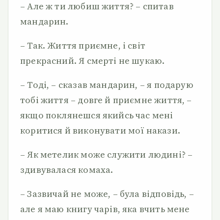
– Але ж ти любиш життя? – спитав
мандарин.
– Так. Життя приємне, і світ
прекрасний. Я смерті не шукаю.
– Тоді, – сказав мандарин, – я подарую
тобі життя – довге й приємне життя, –
якщо поклянешся якийсь час мені
коритися й виконувати мої накази.
– Як метелик може служити людині? –
здивувалася комаха.
– Зазвичай не може, – була відповідь, –
але я маю книгу чарів, яка вчить мене