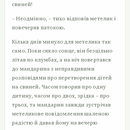
свиней!
– Неодмінно, – тихо відповів метелик і
повечеряв патокою.
Кілька днів минуло для метелика так
само. Поки сяяло сонце, він безцільно
літав по клумбах, а на ніч повертався
до мандарина з неправдивими
розповідями про перетворення дітей
на свиней. Часом говорив про одну
дитину, часом про двох, зрідка – про
трьох, та мандарин завжди зустрічав
метеликове повідомлення шаленою
радістю й давав йому на вечерю