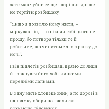
зате мав чуйне серце і вирішив довше
не терпіти розбишаку.
“Якщо я дозволю йому жити, –
міркував він, – то ніколи собі цього не
прощу, бо потвора тільки те й
робитиме, що чинитиме зло з ранку до
ночі”.
І він підлетів розбишаці прямо до лиця
й торкнувся його лоба липкими
передніми лапками.
В одну мить хлопець зник, а по дорозі в
напрямку обори потрюхикав,
рохкаючи, підсвинок.