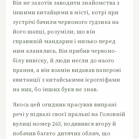
Він не захотів заводити знайомства з
іншими китайцями в місті, котрі при
зустрічі бачили червоного ґудзика на
його шапці, розуміли, що він
справжній мандарин і низько перед
ним кланялись. Він прибив червоно-
білу вивіску, й люди несли до нього
прання, а він взамін видавав паперові
квитанції з китайськими ієрогліфами
на них, бо інших букв не знав.
Якось цей огидник прасував випрані
речі у підвалі своєї пральні на Головній
вулиці номер 263, подивився вгору й
побачив багато дитячих облич, що