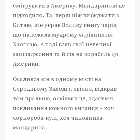
емігрувати в Америку. Мандаринові це
підходило. Та, перш ніж виїжджати з
Китаю, він украв Велику книгу чарів,
що належала мудрому чарівникові
Хаотсаю. А тоді взяв свої невеликі
заощадження та й сів на корабель до
Америки.
Оселився він в одному місті на
Середньому Заході і, звісно, відкрив
там пральню, оскільки це, здається,
покликання кожного китайця – хоч
чорнороба-кулі, хоч чиновника-
мандарина.