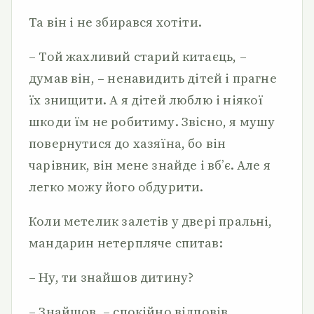
Та він і не збирався хотіти.
– Той жахливий старий китаєць, –
думав він, – ненавидить дітей і прагне
їх знищити. А я дітей люблю і ніякої
шкоди їм не робитиму. Звісно, я мушу
повернутися до хазяїна, бо він
чарівник, він мене знайде і вб’є. Але я
легко можу його обдурити.
Коли метелик залетів у двері пральні,
мандарин нетерпляче спитав:
– Ну, ти знайшов дитину?
– Знайшов, – спокійно відповів