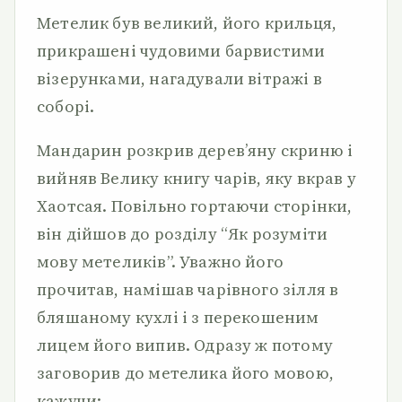
Метелик був великий, його крильця,
прикрашені чудовими барвистими
візерунками, нагадували вітражі в
соборі.
Мандарин розкрив дерев’яну скриню і
вийняв Велику книгу чарів, яку вкрав у
Хаотсая. Повільно гортаючи сторінки,
він дійшов до розділу “Як розуміти
мову метеликів”. Уважно його
прочитав, намішав чарівного зілля в
бляшаному кухлі і з перекошеним
лицем його випив. Одразу ж потому
заговорив до метелика його мовою,
кажучи: