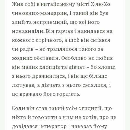
Жив собі в китайському місті Х’ян-Хо
чиновник-мандарин, і такий він був
злий та неприємний, що всі його
ненавиділи. Він гарчав і накидався на
кожного стрічного, а щоб він сміявся
чи радів – не траплялося такого за
жодних обставин. Особливо не любив
він малих хлопців та дівчат – бо хлопці
з нього дражнилися, і він ще більше
лютував, а дівчата з нього сміялися, і
це вражало його гордість.
Коли він став такий усім огидний, що
ніхто й говорити з ним не хотів, про це
довідався імператор і наказав йому