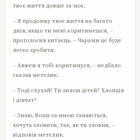
твоє життя довше за моє.
– Я продовжу твоє життя на багато
днів, якщо ти мені коритимешся, –
проголосив китаєць. – Чарами це буде
легко зробити.
– Авжеж я тобі коритимуся, – недбало
сказав метелик.
– Тоді слухай! Ти знаєш дітей? Хлопців
і дівчат?
– Знаю. Вони за мною ганяються,
хочуть зловити, так, як ти зловив, –
відповів метелик.