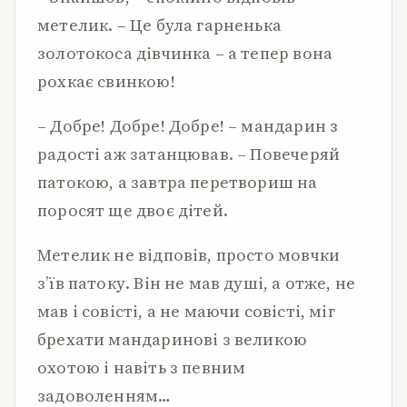
метелик. – Це була гарненька
золотокоса дівчинка – а тепер вона
рохкає свинкою!
– Добре! Добре! Добре! – мандарин з
радості аж затанцював. – Повечеряй
патокою, а завтра перетвориш на
поросят ще двоє дітей.
Метелик не відповів, просто мовчки
з’їв патоку. Він не мав душі, а отже, не
мав і совісті, а не маючи совісті, міг
брехати мандаринові з великою
охотою і навіть з певним
задоволенням…