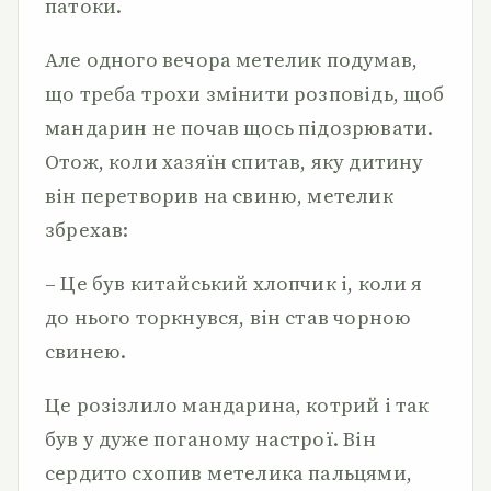
патоки.
Але одного вечора метелик подумав,
що треба трохи змінити розповідь, щоб
мандарин не почав щось підозрювати.
Отож, коли хазяїн спитав, яку дитину
він перетворив на свиню, метелик
збрехав:
– Це був китайський хлопчик і, коли я
до нього торкнувся, він став чорною
свинею.
Це розізлило мандарина, котрий і так
був у дуже поганому настрої. Він
сердито схопив метелика пальцями,