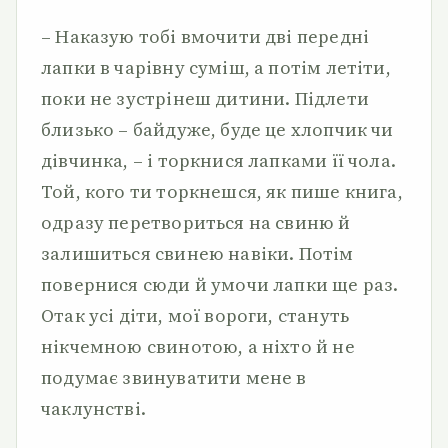
– Наказую тобі вмочити дві передні
лапки в чарівну суміш, а потім летіти,
поки не зустрінеш дитини. Підлети
близько – байдуже, буде це хлопчик чи
дівчинка, – і торкнися лапками її чола.
Той, кого ти торкнешся, як пише книга,
одразу перетвориться на свиню й
залишиться свинею навіки. Потім
повернися сюди й умочи лапки ще раз.
Отак усі діти, мої вороги, стануть
нікчемною свинотою, а ніхто й не
подумає звинуватити мене в
чаклунстві.