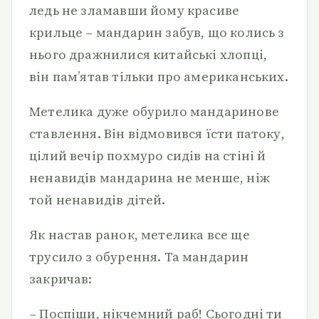
ледь не зламавши йому красиве
крильце – мандарин забув, що колись з
нього дражнилися китайські хлопці,
він пам’ятав тільки про американських.
Метелика дуже обурило мандаринове
ставлення. Він відмовився їсти патоку,
цілий вечір похмуро сидів на стіні й
ненавидів мандарина не менше, ніж
той ненавидів дітей.
Як настав ранок, метелика все ще
трусило з обурення. Та мандарин
закричав:
– Поспіши, нікчемний раб! Сьогодні ти