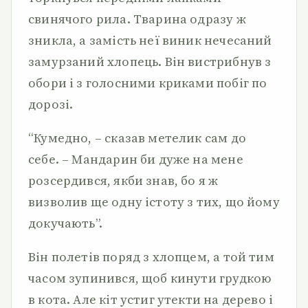
свинячого рила. Тварина одразу ж
зникла, а замість неї виник нечесаний
замурзаний хлопець. Він вистрибнув з
обори і з голосними криками побіг по
дорозі.
“Кумедно, – сказав метелик сам до
себе. – Мандарин би дуже на мене
розсердився, якби знав, бо я ж
визволив ще одну істоту з тих, що йому
докучають”.
Він полетів поряд з хлопцем, а той тим
часом зупинився, щоб кинути грудкою
в кота. Але кіт устиг утекти на дерево і