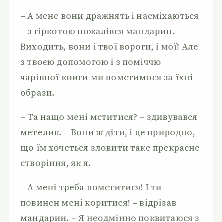
– А мене вони дражнять і насміхаються
– з гіркотою пожалівся мандарин. –
Виходить, вони і твої вороги, і мої! Але
з твоєю допомогою і з поміччю
чарівної книги ми помстимося за їхні
образи.
– Та нащо мені мститися? – здивувався
метелик. – Вони ж діти, і це природно,
що їм хочеться зловити таке прекрасне
створіння, як я.
– А мені треба помститися! І ти
повинен мені коритися! – відрізав
мандарин. – Я неодмінно поквитаюся з