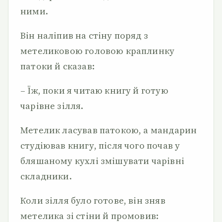
ними.
Він наліпив на стіну поряд з
метеликовою головою краплинку
патоки й сказав:
– Їж, поки я читаю книгу й готую
чарівне зілля.
Метелик ласував патокою, а мандарин
студіював книгу, після чого почав у
бляшаному кухлі змішувати чарівні
складники.
Коли зілля було готове, він зняв
метелика зі стіни й промовив: