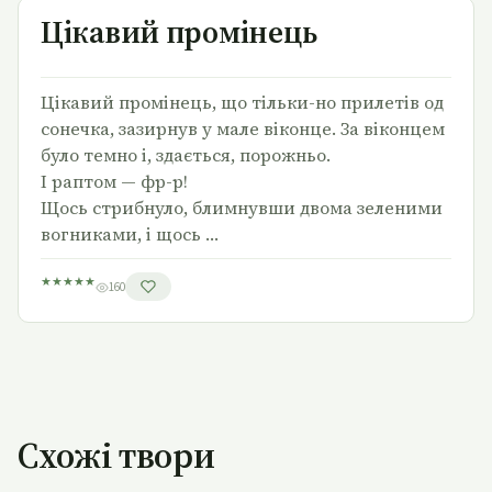
Цікавий промінець
Цікавий промінець, що тільки-но прилетів од
сонечка, зазирнув у мале віконце. За віконцем
було темно і, здається, порожньо.
І раптом — фр-р!
Щось стрибнуло, блимнувши двома зеленими
вогниками, і щось …
★
★
★
★
★
160
Схожі твори