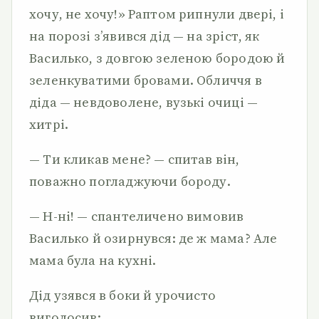
хочу, не хо­чу!» Раптом рипнули двері, і
на порозі з’явився дід — на зріст, як
Василько, з довгою зеленою бородою й
зеленкуватими бро­вами. Обличчя в
діда — невдоволене, вузькі очиці —
хитрі.
— Ти кликав мене? — спитав він,
поважно погладжуючи бороду.
— Н-ні! — спантеличено вимовив
Василько й озирнувся: де ж мама? Але
мама була на кухні.
Дід узявся в боки й урочисто
виголосив: