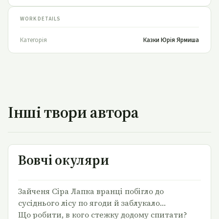
WORK DETAILS
Категорія
Казки Юрія Ярмиша
Інші твори автора
Вовчі окуляри
Вовчі окуляри
Зайченя Сіра Лапка вранці побігло до
сусіднього лісу по ягоди й заблукало…
Що робити, в кого стежку додому спитати?