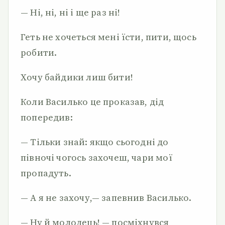
— Ні, ні, ні і ще раз ні!
Геть не хочеться мені їсти, пити, щось
робити.
Хочу байдики лиш бити!
Коли Василько це прока­зав, дід
попередив:
— Тільки знай: якщо сьо­годні до
півночі чогось захо­чеш, чари мої
пропадуть.
— А я не захочу,— запев­нив Василько.
— Ну й молодець! — по­сміхнувся