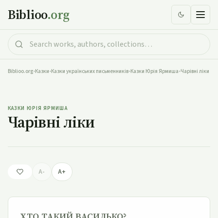
Biblioo
.org
Biblioo.org
•
Казки
•
Казки українських письменників
•
Казки Юрія Ярмиша
•
Чарівні ліки
Чарівні ліки
КАЗКИ ЮРІЯ ЯРМИША
Чарівні ліки
A-
A+
ХТО ТАКИЙ ВАСИЛЬКО?