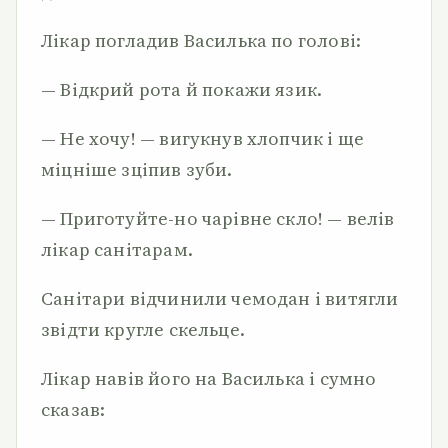
Лікар погладив Василька по голові:
— Відкрий рота й покажи язик.
— Не хочу! — вигукнув хлопчик і ще
міцніше зціпив зуби.
— Приготуйте-но чарівне скло! — велів
лікар санітарам.
Санітари відчинили чемодан і витягли
звідти кругле скельце.
Лікар навів його на Василька і сумно
сказав: