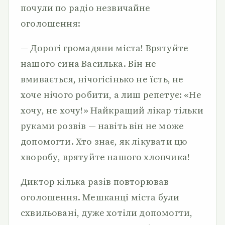
почули по радіо незвичайне
оголошення:
— Дорогі громадяни міста! Врятуйте
нашого сина Василь­ка. Він не
вмивається, нічогісінько не їсть, не
хоче нічого ро­бити, а лиш репетує: «Не
хочу, не хочу!» Найкращий лікар тільки
руками розвів — навіть він не може
допомогти. Хто знає, як лікувати цю
хворобу, врятуйте нашого хлопчика!
Диктор кілька разів повторював
оголошення. Мешканці міс­та були
схвильовані, дуже хотіли допомогти,