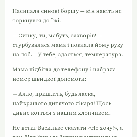
Насипала синові борщу — він навіть не
торкнувся до їжі.
— Синку, ти, мабуть, захворів! —
стурбувалася мама і по­клала йому руку
на лоб.— У тебе, здається, температура.
Мама підбігла до телефону і набрала
номер швидкої допо­моги:
— Алло, пришліть, будь ласка,
найкращого дитячого лікаря! Щось
дивне коїться з нашим хлопчиком.
Не встиг Василько сказати «Не хочу!», а