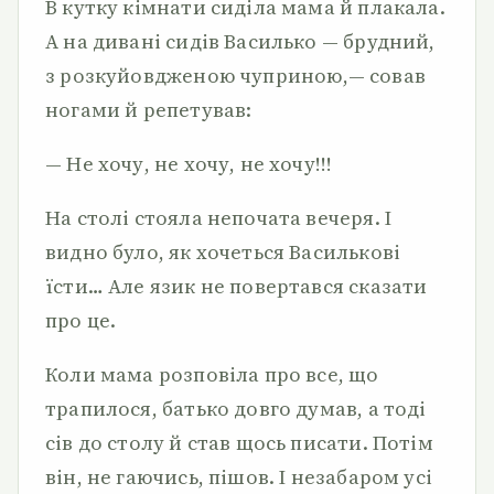
В кутку кімнати сиділа мама й плакала.
А на дивані сидів Василько — брудний,
з розкуйовдженою чуприною,— совав
но­гами й репетував:
— Не хочу, не хочу, не хочу!!!
На столі стояла непочата вечеря. І
видно було, як хочеться Василькові
їсти… Але язик не повертався сказати
про це.
Коли мама розповіла про все, що
трапилося, батько довго думав, а тоді
сів до столу й став щось писати. Потім
він, не гаючись, пішов. І незабаром усі