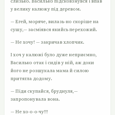
слизько. Василько підсковзнувся і впав
у велику калюжу під деревом.
— Егей, моряче, вилазь-но скоріше на
сушу,— засміявся якийсь перехожий.
— Не хочу! — закричав хлопчик.
І хоч у калюжі було дуже неприємно,
Василько отак і сидів у ній, аж доки
його не розшукала мама й силою
притягла до­дому.
— Піди скупайся, бруднуля,—
запропонувала вона.
— Не хо-о-о-чу!!!