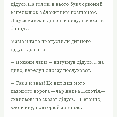
дідусь. На голові в нього був червоний
капелюшок з блакитним помпоном.
Дідусь мав лагідні очі й сиву, наче сніг,
бороду.
Мама й тато пропустили дивного
дідуся до сина.
— Покажи язик! — вигукнув дідусь. І, на
диво, вередун одразу послухався.
— Так я й знав! Це витівки мого
давнього ворога — чарів­ника Нехотія,—
схвильовано сказав дідусь.— Негайно,
хлопчи­ку, повторюй за мною: