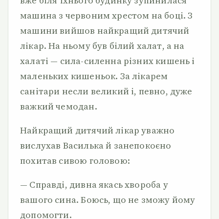
вже біля їхнього будинку зупинилася
машина з червоним хрестом на боці. З
ма­шини вийшов найкращий дитячий
лікар. На ньому був білий халат, а на
халаті — сила-силенна різних кишень і
маленьких кишеньок. За лікарем
санітари несли великий і, певно, дуже
важкий чемодан.
Найкращий дитячий лікар уважно
вислухав Василька й за­непокоєно
похитав сивою головою:
— Справді, дивна якась хвороба у
вашого сина. Боюсь, що не зможу йому
допомогти.