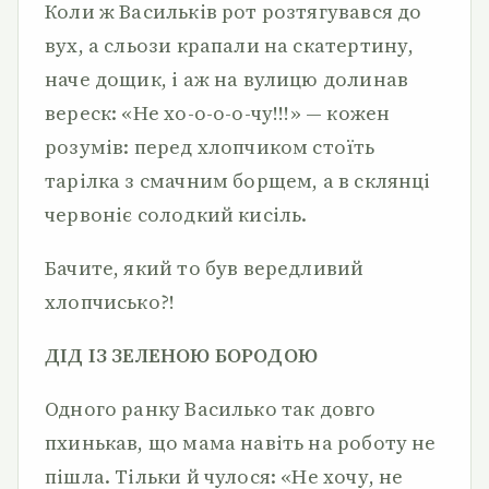
Коли ж Васильків рот розтягувався до
вух, а сльози крапа­ли на скатертину,
наче дощик, і аж на вулицю долинав
вереск: «Не хо-о-о-о-чу!!!» — кожен
розумів: перед хлопчиком стоїть
тарілка з смачним борщем, а в склянці
червоніє солодкий ки­сіль.
Бачите, який то був вередливий
хлопчисько?!
ДІД ІЗ ЗЕЛЕНОЮ БОРОДОЮ
Одного ранку Василько так довго
пхинькав, що мама навіть на роботу не
пішла. Тільки й чулося: «Не хочу, не