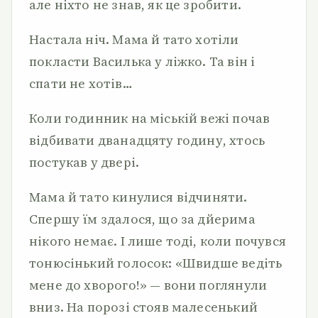
але ніхто не знав, як це зробити.
Настала ніч. Мама й тато хотіли
покласти Василька у ліж­ко. Та він і
спати не хотів…
Коли годинник на міській вежі почав
відбивати дванадцяту годину, хтось
постукав у двері.
Мама й тато кинулися відчиняти.
Спершу їм здалося, що за дйерима
нікого немає. І лише тоді, коли почувся
тонюсінький голосок: «Швидше ведіть
мене до хворого!» — вони поглянули
вниз. На порозі стояв малесенький