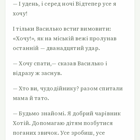
— І удень, і серед ночі Відтепер усе я
хочу!
І тільки Василько встиг вимовити:
«Хочу!», як на міській ве­жі пролунав
останній — дванадцятий удар.
— Хочу спати,— сказав Василько і
відразу ж заснув.
— Хто ви, чудодійнику? разом спитали
мама й тато.
— Будьмо знайомі. Я добрий чарівник
Хотій. Допомагаю дітям позбутися
поганих звичок. Усе зробиш, усе