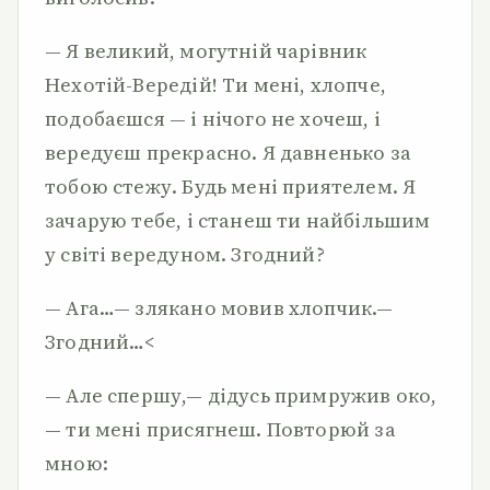
— Я великий, могутній ча­рівник
Нехотій-Вередій! Ти ме­ні, хлопче,
подобаєшся — і ні­чого не хочеш, і
вередуєш пре­красно. Я давненько за
тобою стежу. Будь мені приятелем. Я
зачарую тебе, і станеш ти найбільшим
у світі вередуном. Згодний?
— Ага…— злякано мовив хлопчик.—
Згодний…<
— Але спершу,— дідусь примружив око,
— ти мені при­сягнеш. Повторюй за
мною: