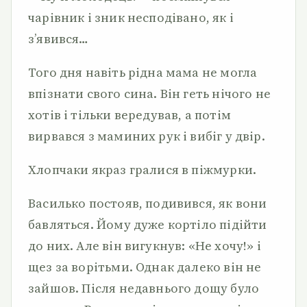
чарівник і зник не­сподівано, як і
з’явився…
Того дня навіть рідна мама не могла
впізнати свого сина. Він геть нічого не
хотів і тільки вередував, а потім
вирвався з маминих рук і вибіг у двір.
Хлопчаки якраз гралися в піжмурки.
Василько постояв, подивився, як вони
бавляться. Йому дуже кортіло підійти
до них. Але він вигукнув: «Не хочу!» і
щез за ворітьми. Однак далеко він не
зайшов. Після недавнього дощу було