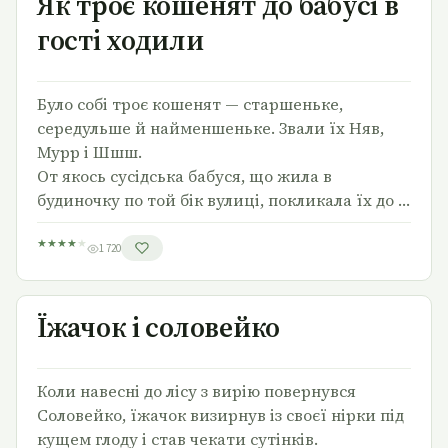
Як троє кошенят до бабусі в
гості ходили
Було собі троє кошенят — старшеньке,
середульше й найменшеньке. Звали їх Няв,
Мурр і Шшш.
От якось сусідська бабуся, що жила в
будиночку по той бік вулиці, покликала їх до …
★
★
★
★
★
1 720
Їжачок і соловейко
Їжачок і соловейко
Коли навесні до лісу з вирію повернувся
Соловейко, їжачок визирнув із своєї нірки під
кущем глоду і став чекати сутінків.