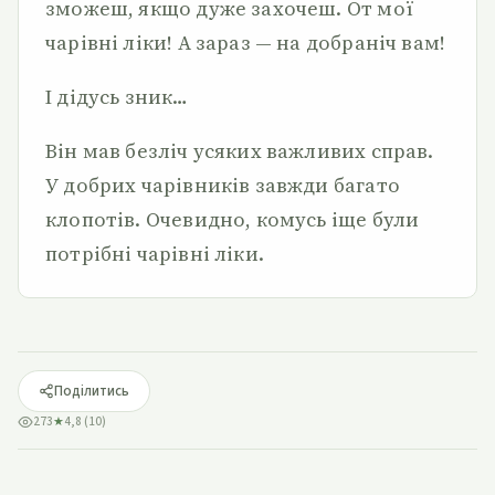
зможеш, якщо дуже захочеш. От мої
чарівні ліки! А зараз — на добраніч вам!
І дідусь зник…
Він мав безліч усяких важливих справ.
У добрих чарівників завжди багато
клопотів. Очевидно, комусь іще були
потрібні чарівні ліки.
Поділитись
273
★
4,8 (10)