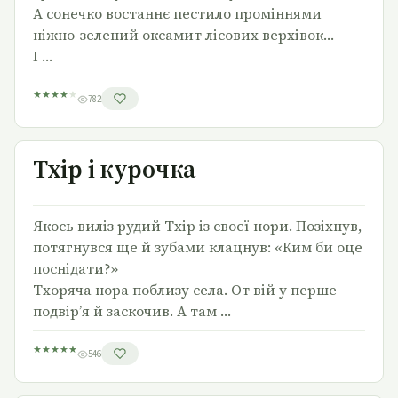
А сонечко востаннє пестило проміннями
ніжно-зелений оксамит лісових верхівок…
І …
★
★
★
★
★
782
Тхір і курочка
Тхір і курочка
Якось виліз рудий Тхір із своєї нори. Позіхнув,
потягнувся ще й зубами клацнув: «Ким би оце
поснідати?»
Тхоряча нора поблизу села. От вій у перше
подвір’я й заскочив. А там …
★
★
★
★
★
546
Цікавий промінець