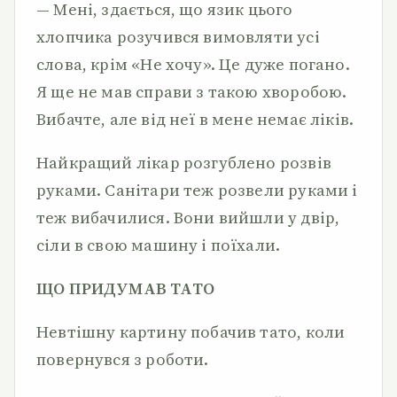
— Мені, здається, що язик цього
хлопчика розучився вимов­ляти усі
слова, крім «Не хочу». Це дуже погано.
Я ще не мав справи з такою хворобою.
Вибачте, але від неї в мене немає лі­ків.
Найкращий лікар розгублено розвів
руками. Санітари теж розвели руками і
теж вибачилися. Вони вийшли у двір,
сіли в свою машину і поїхали.
ЩО ПРИДУМАВ ТАТО
Невтішну картину побачив тато, коли
повернувся з роботи.