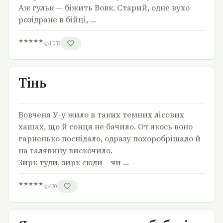
Аж гульк — біжить Вовк. Старий, одне вухо
розідране в бійці, …
★
★
★
★
★
1 033
Тінь
Тінь
Вовченя У-у жило в таких темних лісових
хащах, що й сонця не бачило. От якось воно
гарненько поснідало, одразу похоробрішало й
на галявину вискочило.
Зирк туди, зирк сюди – чи …
★
★
★
★
★
430
Як троє кошенят до бабусі в гості ходили