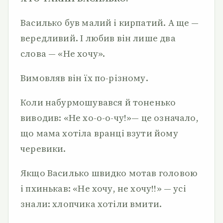
Василько був малий і кирпатий. А ще —
вередливий. І лю­бив він лише два
слова — «Не хочу».
Вимовляв він їх по-різному.
Коли набурмошувався й тоненько
виводив: «Не хо-о-о-чу!»— це означало,
що мама хотіла вранці взути йому
черевики.
Якщо Василько швидко мотав головою
і пхинькав: «Не хо­чу, не хочу!!» — усі
знали: хлопчика хотіли вмити.