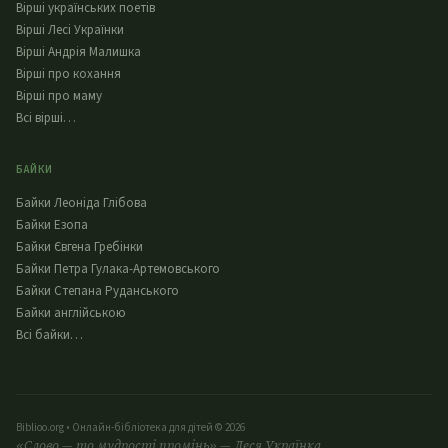
Вірші українських поетів
Вірші Лесі Українки
Вірші Андрія Малишка
Вірші про кохання
Вірші про маму
Всі вірші…
БАЙКИ
Байки Леоніда Глібова
Байки Езопа
Байки Євгена Гребінки
Байки Петра Гулака-Артемовського
Байки Степана Руданського
Байки англійською
Всі байки…
Biblioo.org • Онлайн-бібліотека для дітей © 2026
«Слово — то мудрості промінь» — Леся Українка