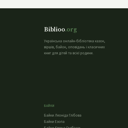
Biblioo
.org
Українська онлайн-бібліотека казок,
віршів, байок, оповідань і класичних
книг для дітей та всієї родини.
БАЙКИ
Байки Леоніда Глібова
Байки Езопа