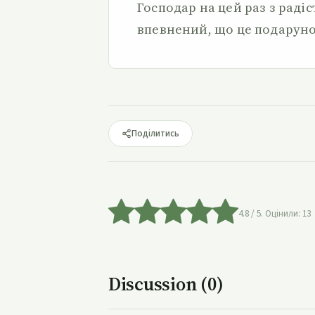
Господар на цей раз з раді
впевнений, що це подаруно
Поділитись
4.8
/ 5. Оцінили:
13
Discussion (0)