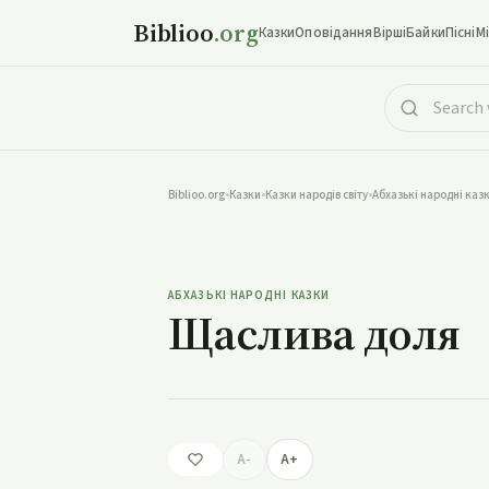
Biblioo
.org
Казки
Оповідання
Вірші
Байки
Пісні
М
Biblioo.org
•
Казки
•
Казки народів світу
•
Абхазькі народні каз
Щ
АБХАЗЬКІ НАРОДНІ КАЗКИ
Щаслива доля
A-
A+