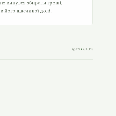
стю кинувся збирати гроші,
к його щасливої долі.
372
★
4,8 (13)