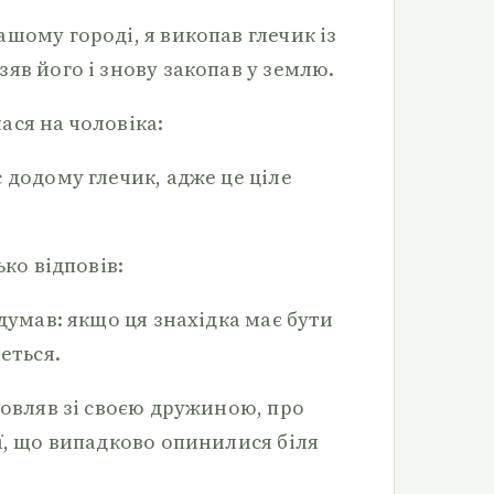
шому городі, я викопав глечик із
яв його і знову закопав у землю.
ася на чоловіка:
 додому глечик, адже це ціле
ько відповів:
одумав: якщо ця знахідка має бути
еться.
мовляв зі своєю дружиною, про
ї, що випадково опинилися біля