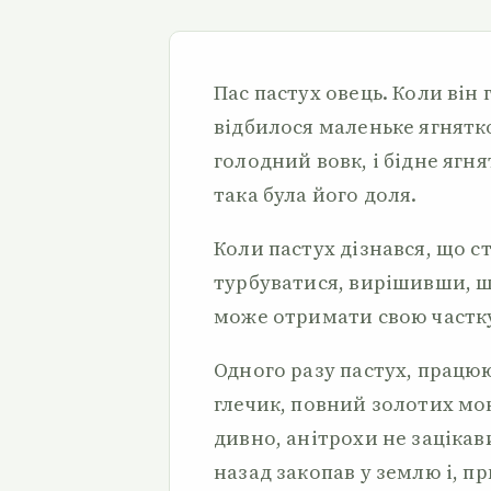
Пас пастух овець. Коли він 
відбилося маленьке ягнятко 
голодний вовк, і бідне ягн
така була його доля.
Коли пастух дізнався, що ст
турбуватися, вирішивши, щ
може отримати свою частку
Одного разу пастух, працю
глечик, повний золотих мон
дивно, анітрохи не зацікав
назад закопав у землю і, 