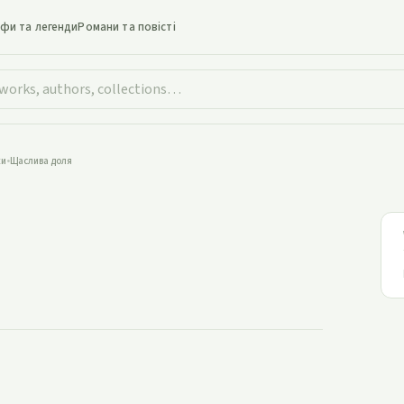
іфи та легенди
Романи та повісті
ки
•
Щаслива доля
аслива доля