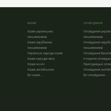
КАЗКИ
ОПОВІДАННЯ
Казки українських
Оповідання україн
письменників
письменників
Казки зарубіжних
Оповідання зарубі
письменників
письменників
Українські народні казки
Оповідання Василя
Казки народів світу
Історичні оповіда
Казки на ніч
Пригодницькі опов
Казки англійською
Оповідання англій
Всі казки…
Всі оповідання…