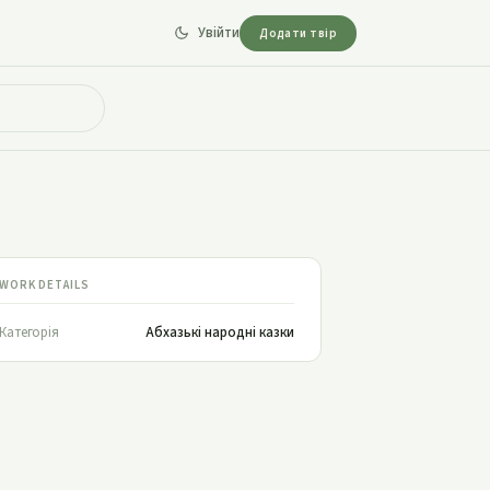
Увійти
Додати твір
WORK DETAILS
Категорія
Абхазькі народні казки