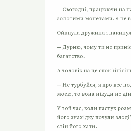
— Сьогодні, працюючи на на
золотими монетами. Я не вз
Ойкнула дружина і накинул
— Дурню, чому ти не приніс
багатство.
А чоловік на це спокійнісін
— Не турбуйся, я про все п
моєю, то вона нікуди не дін
У той час, коли пастух роз
його знахідку почули злоді
стін його хати.