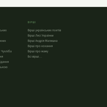
ВІРШІ
ських
Вірші українських поетів
Вірші Лесі Українки
жних
Вірші Андрія Малишка
Вірші про кохання
 Чухліба
Вірші про маму
ння
Всі вірші…
ідання
ською