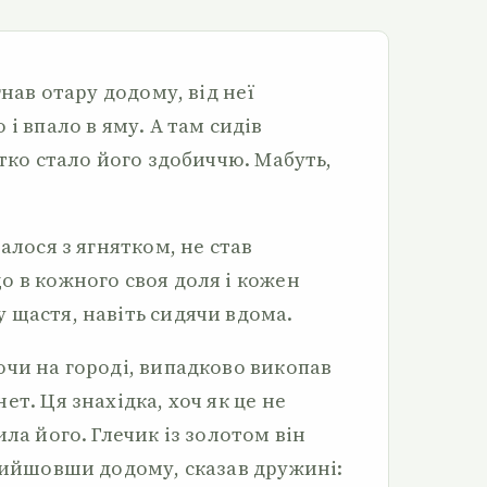
гнав отару додому, від неї
і впало в яму. А там сидів
ятко стало його здобиччю. Мабуть,
алося з ягнятком, не став
о в кожного своя доля і кожен
 щастя, навіть сидячи вдома.
ючи на городі, випадково викопав
ет. Ця знахідка, хоч як це не
ила його. Глечик із золотом він
прийшовши додому, сказав дружині: