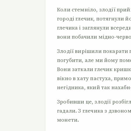
Коли стемніло, злодії прий
городі глечик, потягнули й
глечика і заглянули всеред
вони побачили мідно-черво
Злодії вирішили покарати п
погубити, але ми йому пом
Вони заткали глечик кришко
вікно в хату пастуха, прим
негідника, який так нахабн
Зробивши це, злодії розбігл
гадали. З глечика з дзвоно
монети.