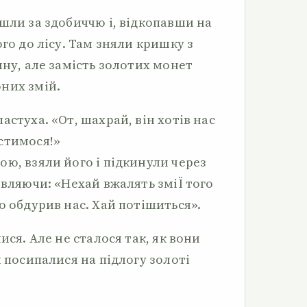
шли за здобиччю і, відкопавши на
ого до лісу. Там зняли кришку з
ину, але замість золотих монет
них змій.
астуха. «От, шахрай, він хотів нас
стимося!»
ю, взяли його і підкинули через
овляючи: «Нехай вжалять зміЇ того
о обдурив нас. Хай потішиться».
ися. Але не сталося так, як вони
м посипалися на підлогу золоті