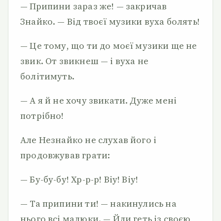
— Припини зараз же! — закричав
Знайко. — Від твоєї музики вуха болять!
— Це тому, що ти до моєї музики ще не
звик. От звикнеш — і вуха не
болітимуть.
— А я й не хочу звикати. Дуже мені
потрібно!
Але Незнайко не слухав його і
продовжував грати:
— Бу-бу-бу! Хр-р-р! Віу! Віу!
— Та припини ти! — накинулись на
нього всі малюки. — Йди геть із своєю