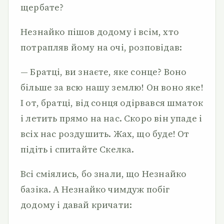
щербате?
Незнайко пішов додому і всім, хто
потрапляв йому на очі, розповідав:
— Братці, ви знаєте, яке сонце? Воно
більше за всю нашу землю! Он воно яке!
І от, братці, від сонця одірвався шматок
і летить прямо на нас. Скоро він упаде і
всіх нас роздушить. Жах, що буде! От
підіть і спитайте Скелка.
Всі сміялись, бо знали, що Незнайко
базіка. А Незнайко чимдуж побіг
додому і давай кричати: