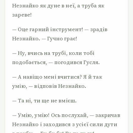
Незнайко як дуне в неї, а труба як
зареве!
— Оце гарний інструмент! — зрадів
Незнайко. — Гучно грає!
— Ну, вчись на трубі, коли тобі
подобається, — погодився Гусля.
— А навіщо мені вчитися? Я й так
умію, — відповів Незнайко.
— Та ні, ти ще не вмієш.
— Умію, умію! Ось послухай, — закричав
Незнайко і заходився з усієї сили дути