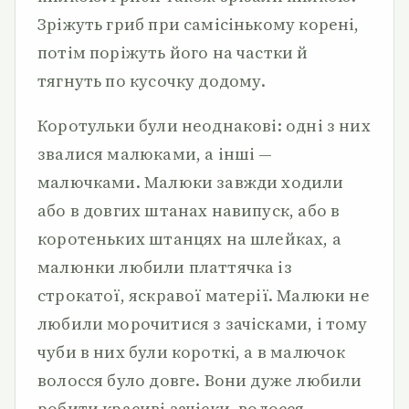
Зріжуть гриб при самісінькому корені,
потім поріжуть його на частки й
тягнуть по кусочку додому.
Коротульки були неоднакові: одні з них
звалися малюками, а інші —
малючками. Малюки завжди ходили
або в довгих штанах навипуск, або в
коротеньких штанцях на шлейках, а
малюнки любили платтячка із
строкатої, яскравої матерії. Малюки не
любили морочитися з зачісками, і тому
чуби в них були короткі, а в малючок
волосся було довге. Вони дуже любили
робити красиві зачіски, волосся