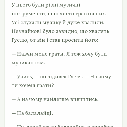
У нього були різні музичні
інструменти, і він часто грав на них.
Усі слухали музику й дуже хвалили.
Незнайкові було завидно, що хвалять
Гуслю, от він і став просити його:
— Навчи мене грати. Я теж хочу бути
музикантом.
— Учись, — погодився Гусля. — На чому
ти хочеш грати?
— А на чому найлегше вивчитись.
— На балалайці.
— Ну, давай сюди балалайку, я спробую.