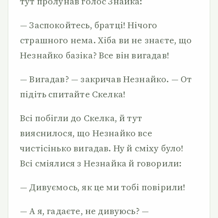
тут пролунав голос Знайка:
— Заспокойтесь, братці! Нічого
страшного нема. Хіба ви не знаєте, що
Незнайко базіка? Все він вигадав!
— Вигадав? — закричав Незнайко. — От
підіть спитайте Скелка!
Всі побігли до Скелка, й тут
вияснилося, що Незнайко все
чистісінько вигадав. Ну й сміху було!
Всі сміялися з Незнайка й говорили:
— Дивуємось, як це ми тобі повірили!
— А я, гадаєте, не дивуюсь? —