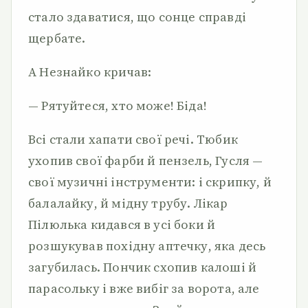
стало здаватися, що сонце справді
щербате.
А Незнайко кричав:
— Рятуйтеся, хто може! Біда!
Всі стали хапати свої речі. Тюбик
ухопив свої фарби й пензель, Гусля —
свої музичні інструменти: і скрипку, й
балалайку, й мідну трубу. Лікар
Пілюлька кидався в усі боки й
розшукував похідну аптечку, яка десь
загубилась. Пончик схопив калоші й
парасольку і вже вибіг за ворота, але