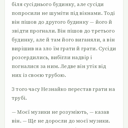
біля сусіднього будинку, але сусіди
попросили не шуміти під вікнами. Тоді
він пішов до другого будинку — його й
звідти прогнали. Він пішов до третього
будинку, але й там його виганяли, а він
вирішив на зло їм грати й грати. Сусіди
розсердились, вибігли надвір і
погналися за ним. Ледве він утік від
них із своєю трубою.
З того часу Незнайко перестав грати на
трубі.
— Моєї музики не розуміють, — казав
він. — Ще не доросли до моєї музики.