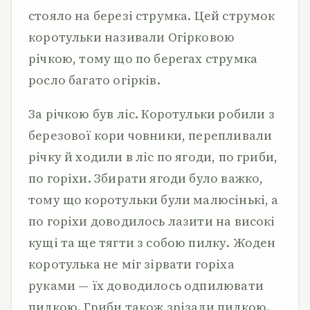
стояло на березі струмка. Цей струмок
коротульки називали Огірковою
річкою, тому що по берегах струмка
росло багато огірків.
За річкою був ліс. Коротульки робили з
березової кори човники, перепливали
річку й ходили в ліс по ягоди, по гриби,
по горіхи. Збирати ягоди було важко,
тому що коротульки були малюсінькі, а
по горіхи доводилось лазити на високі
кущі та ще тягти з собою пилку. Жоден
коротулька не міг зірвати горіха
руками — їх доводилось одпилювати
пилкою. Гриби також зрізали пилкою.