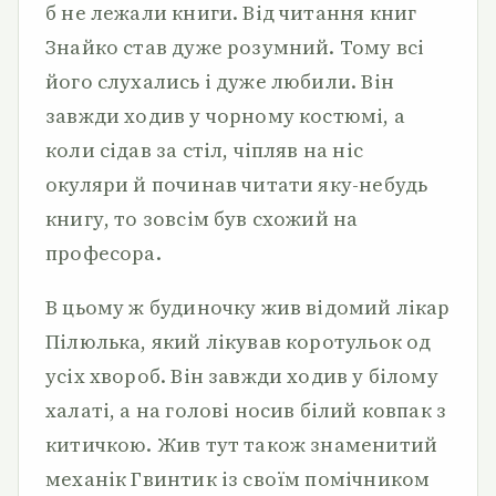
б не лежали книги. Від читання книг
Знайко став дуже розумний. Тому всі
його слухались і дуже любили. Він
завжди ходив у чорному костюмі, а
коли сідав за стіл, чіпляв на ніс
окуляри й починав читати яку-небудь
книгу, то зовсім був схожий на
професора.
В цьому ж будиночку жив відомий лікар
Пілюлька, який лікував коротульок од
усіх хвороб. Він завжди ходив у білому
халаті, а на голові носив білий ковпак з
китичкою. Жив тут також знаменитий
механік Гвинтик із своїм помічником