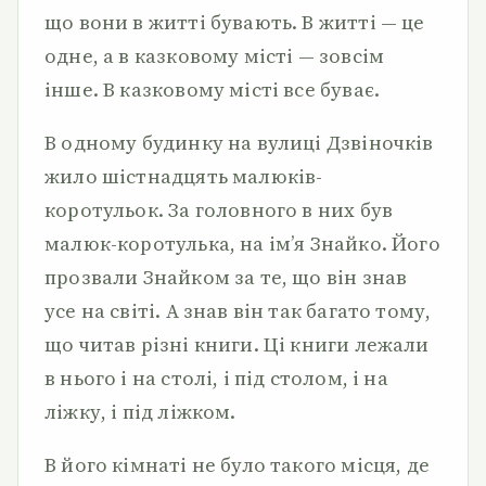
що вони в житті бувають. В житті — це
одне, а в казковому місті — зовсім
інше. В казковому місті все буває.
В одному будинку на вулиці Дзвіночків
жило шістнадцять малюків-
коротульок. За головного в них був
малюк-коротулька, на ім’я Знайко. Його
прозвали Знайком за те, що він знав
усе на світі. А знав він так багато тому,
що читав різні книги. Ці книги лежали
в нього і на столі, і під столом, і на
ліжку, і під ліжком.
В його кімнаті не було такого місця, де