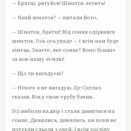
— Братці, рятуйся! Шматок летить!
— Який шматок? — питали його.
— Шматок, братці! Від сонця одірвався
шматок. Ось-ось упаде — і всім нам буде
кінець. Знаєте, яке сонце? Воно більше
за всю нашу землю!
— Що ти вигадуєш?
— Нічого я не вигадую. Це Скелко
сказав. Він у свою трубу бачив.
Усі вибігли надвір і стали дивитися на
сонце. Дивились, дивились, аж поки не
потекли сльози з очей. І всім зосліпу