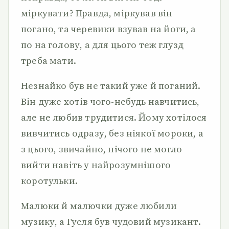
міркувати? Правда, міркував він
погано, та черевики взував на йоги, а
по на голову, а для цього теж глузд
треба мати.
Незнайко був не такий уже й поганий.
Він дуже хотів чого-небудь навчитись,
але не любив трудитися. Йому хотілося
вивчитись одразу, без ніякої мороки, а
з цього, звичайно, нічого не могло
вийти навіть у найрозумнішого
коротульки.
Малюки й малючки дуже любили
музику, а Гусля був чудовий музикант.