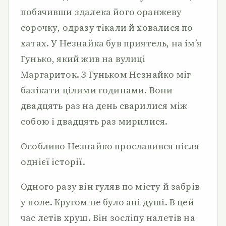
побачивши здалека його оранжеву
сорочку, одразу тікали й ховалися по
хатах. У Незнайка був приятель, на ім’я
Гунько, який жив на вулиці
Маргариток. З Гуньком Незнайко міг
базікати цілими годинами. Вони
двадцять раз на день сварилися між
собою і двадцять раз мирилися.
Особливо Незнайко прославився після
однієї історії.
Одного разу він гуляв по місту й забрів
у поле. Кругом не було ані душі. В цей
час летів хрущ. Він зосліпу налетів на