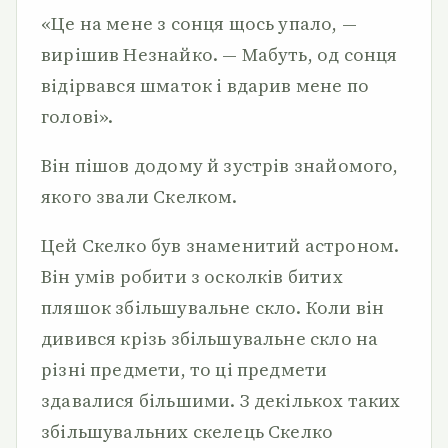
«Це на мене з сонця щось упало, —
вирішив Незнайко. — Мабуть, од сонця
відірвався шматок і вдарив мене по
голові».
Він пішов додому й зустрів знайомого,
якого звали Скелком.
Цей Скелко був знаменитий астроном.
Він умів робити з осколків битих
пляшок збільшувальне скло. Коли він
дивився крізь збільшувальне скло на
різні предмети, то ці предмети
здавалися більшими. З декількох таких
збільшувальних скелець Скелко