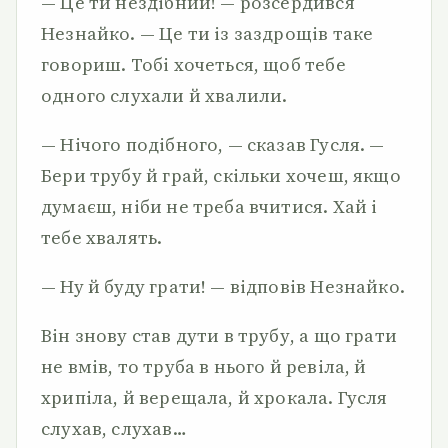
— Це ти нездібний! — розсердився
Незнайко. — Це ти із заздрощів таке
говориш. Тобі хочеться, щоб тебе
одного слухали й хвалили.
— Нічого подібного, — сказав Гусля. —
Бери трубу й грай, скільки хочеш, якщо
думаєш, ніби не треба вчитися. Хай і
тебе хвалять.
— Ну й буду грати! — відповів Незнайко.
Він знову став дути в трубу, а що грати
не вмів, то труба в нього й ревіла, й
хрипіла, й верещала, й хрокала. Гусля
слухав, слухав…