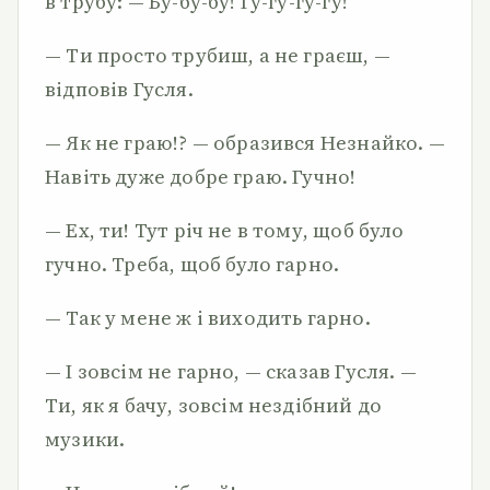
в трубу: — Бу-бу-бу! Гу-гу-гу-гу!
— Ти просто трубиш, а не граєш, —
відповів Гусля.
— Як не граю!? — образився Незнайко. —
Навіть дуже добре граю. Гучно!
— Ех, ти! Тут річ не в тому, щоб було
гучно. Треба, щоб було гарно.
— Так у мене ж і виходить гарно.
— І зовсім не гарно, — сказав Гусля. —
Ти, як я бачу, зовсім нездібний до
музики.