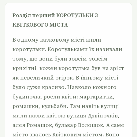
Розділ перший КОРОТУЛЬКИ З
КВІТКОВОГО МІСТА
В одному казковому місті жили
коротульки. Коротульками їх називали
тому, що вони були зовсім-зовсім
крихітні, кожен коротулька був на зріст
як невеличкий огірок. В їхньому місті
було дуже красиво. Навколо кожного
будиночка росли квіти: маргаритки,
ромашки, кульбаби. Там навіть вулиці
мали назви квіток: вулиця Дзвіночків,
алея Ромашок, бульвар Волошок. А саме
місто звалось Квітковим містом. Воно