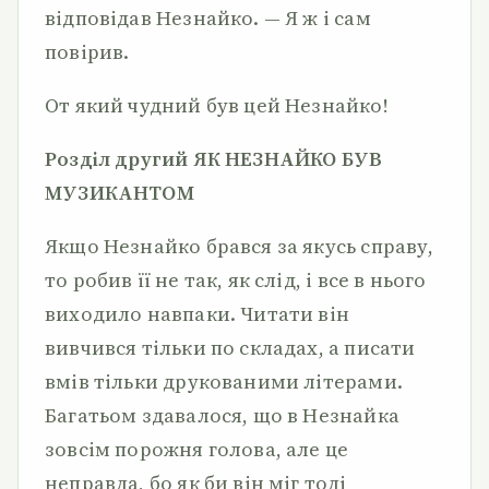
відповідав Незнайко. — Я ж і сам
повірив.
От який чудний був цей Незнайко!
Розділ другий ЯК НЕЗНАЙКО БУВ
МУЗИКАНТОМ
Якщо Незнайко брався за якусь справу,
то робив її не так, як слід, і все в нього
виходило навпаки. Читати він
вивчився тільки по складах, а писати
вмів тільки друкованими літерами.
Багатьом здавалося, що в Незнайка
зовсім порожня голова, але це
неправда, бо як би він міг тоді