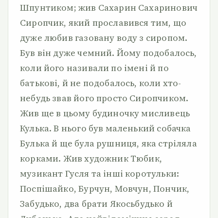
Шпунтиком; жив Сахарин Сахаринович
Сиропчик, який прославився тим, що
дуже любив газовану воду з сиропом.
Був він дуже чемний. Йому подобалось,
коли його називали по імені й по
батькові, й не подобалось, коли хто-
небудь звав його просто Сиропчиком.
Жив ще в цьому будиночку мисливець
Кулька. В нього був маленький собачка
Булька й ще була рушниця, яка стріляла
корками. Жив художник Тюбик,
музикант Гусля та інші коротульки:
Поспішайко, Бурчун, Мовчун, Пончик,
Забудько, два брати Якосьбудько й