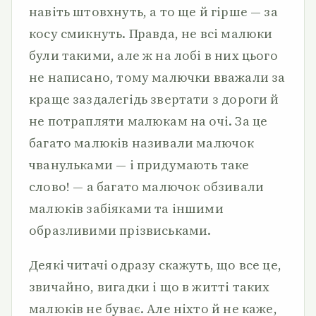
навіть штовхнуть, а то ще й гірше — за
косу смикнуть. Правда, не всі малюки
були такими, але ж на лобі в них цього
не написано, тому малючки вважали за
краще заздалегідь звертати з дороги й
не потрапляти малюкам на очі. За це
багато малюків називали малючок
чванульками — і придумають таке
слово! — а багато малючок обзивали
малюків забіяками та іншими
образливими прізвиськами.
Деякі читачі одразу скажуть, що все це,
звичайно, вигадки і що в житті таких
малюків не буває. Але ніхто й не каже,