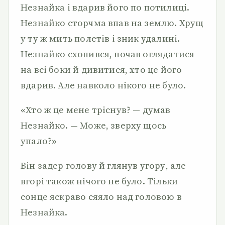
Незнайка і вдарив його по потилиці.
Незнайко сторчма впав на землю. Хрущ
у ту ж мить полетів і зник удалині.
Незнайко схопився, почав оглядатися
на всі боки й дивитися, хто це його
вдарив. Але навколо нікого не було.
«Хто ж це мене тріснув? — думав
Незнайко. — Може, зверху щось
упало?»
Він задер голову й глянув угору, але
вгорі також нічого не було. Тільки
сонце яскраво сяяло над головою в
Незнайка.