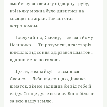
змайстрував велику підзорну трубу,
крізь яку можна було дивитися на
місяць і на зірки. Так він став
астрономом.
— Послухай-но, Скелку, — сказав йому
Незнайко. — Ти розумієш, яка історія
вийшла: від сонця одірвався шматок і
вдарив мене по голові.
— Що ти, Незнайку! — засміявся
Скелко. — Якби від сонця одірвався
шматок, він не залишив би від тебе й
сліду. Сонце дуже велике. Воно більше
за всю нашу землю.