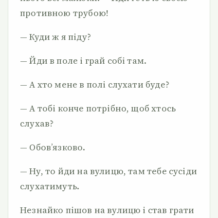
противною трубою!
— Куди ж я піду?
— Йди в поле і грай собі там.
— А хто мене в полі слухати буде?
— А тобі конче потрібно, щоб хтось
слухав?
— Обов’язково.
— Ну, то йди на вулицю, там тебе сусіди
слухатимуть.
Незнайко пішов на вулицю і став грати