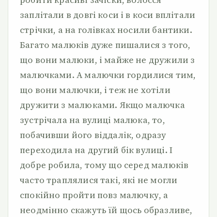
заплітали в довгі коси і в коси вплітали
стрічки, а на голівках носили бантики.
Багато малюків дуже пишалися з того,
що вони малюки, і майже не дружили з
малючками. А малючки гордилися тим,
що вони малючки, і теж не хотіли
дружити з малюками. Якщо малючка
зустрічала на вулиці малюка, то,
побачивши його віддалік, одразу
переходила на другий бік вулиці. І
добре робила, тому що серед малюків
часто траплялися такі, які не могли
спокійно пройти повз малючку, а
неодмінно скажуть їй щось образливе,