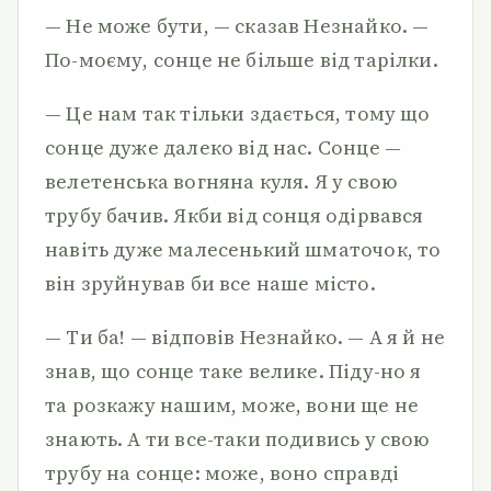
— Не може бути, — сказав Незнайко. —
По-моєму, сонце не більше від тарілки.
— Це нам так тільки здається, тому що
сонце дуже далеко від нас. Сонце —
велетенська вогняна куля. Я у свою
трубу бачив. Якби від сонця одірвався
навіть дуже малесенький шматочок, то
він зруйнував би все наше місто.
— Ти ба! — відповів Незнайко. — А я й не
знав, що сонце таке велике. Піду-но я
та розкажу нашим, може, вони ще не
знають. А ти все-таки подивись у свою
трубу на сонце: може, воно справді