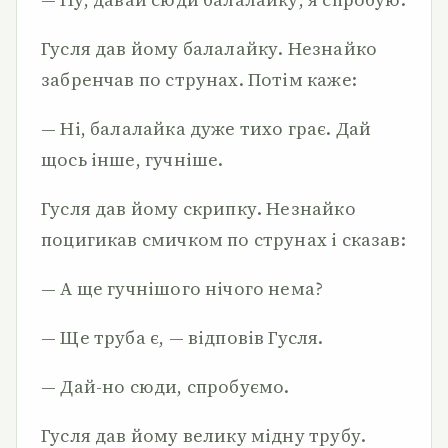
Гусля дав йому балалайку. Незнайко
забренчав по струнах. Потім каже:
— Ні, балалайка дуже тихо грає. Дай
щось інше, гучніше.
Гусля дав йому скрипку. Незнайко
поцигикав смичком по струнах і сказав:
— А ще гучнішого нічого нема?
— Ще труба є, — відповів Гусля.
— Дай-но сюди, спробуємо.
Гусля дав йому велику мідну трубу.