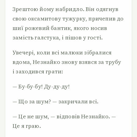
Зрештою йому набридло. Він одягнув
свою оксамитову тужурку, причепив до
шиї рожевий бантик, якого носив
замість галстука, і пішов у гості.
Увечері, коли всі малюки зібралися
вдома, Незнайко знову взявся за трубу
і заходився грати:
— Бу-бу-бу! Ду-ду-ду!
— Що за шум? — закричали всі.
— Це не шум, — відповів Незнайко. —
Це я граю.