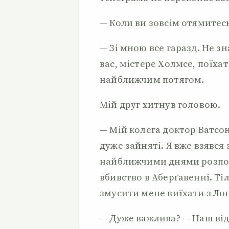
— Коли ви зовсім отямитес
— Зі мною все гаразд. Не з
вас, містере Холмсе, поїха
найближчим потягом.
Мій друг хитнув головою.
— Мій колега доктор Ватсон
дуже зайняті. Я вже взявся 
найближчими днями розпоч
вбивство в Аберґавенні. Т
змусити мене виїхати з Ло
— Дуже важлива? — Наш від