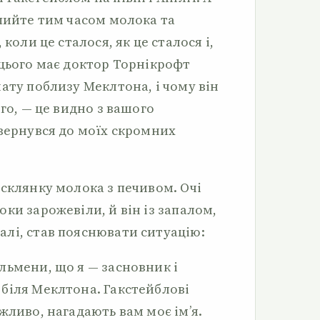
ипийте тим часом молока та
 коли це сталося, як це сталося і,
 цього має доктор Торнікрофт
ату поблизу Меклтона, і чому він
ого, — це видно з вашого
звернувся до моїх скромних
склянку молока з печивом. Очі
ки зарожевіли, й він із запалом,
лі, став пояснювати ситуацію:
льмени, що я — засновник і
біля Меклтона. Гакстейблові
жливо, нагадають вам моє ім’я.