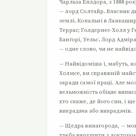
Чарльза Еплдора, з 1888 ро
— лорд Солтайр. Власник дв
землі. Копальні в Ланкаширі
Террас; Голдернес-Холл у 
Банґорі, Уельс. Лорд Адміра
— одне слово, чи не найвід
— Найвідоміша і, мабуть, н
Холмсе, ви справжній майст
заради самої праці. Але мо
вельможність обіцяє виписа
хто скаже, де його син, і щ
викрадача або викрадачів.
— Щедра винагорода, — мов
треба вирушити з доктором 