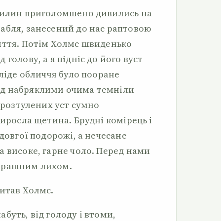
хвилин приголомшено дивились на
абля, занесений до нас раптовою
иття. Потім Холмс швиденько
голову, а я підніс до його вуст
бліде обличчя було пооране
д набряклими очима темніли
іврозтулених уст сумно
виросла щетина. Брудні комірець і
 довгої подорожі, а нечесане
а високе, гарне чоло. Перед нами
трашним лихом.
питав Холмс.
буть, від голоду і втоми,