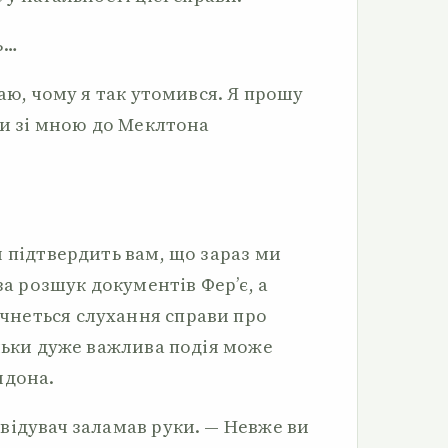
ь…
наю, чому я так утомився. Я прошу
ти зі мною до Меклтона
 підтвердить вам, що зараз ми
за розшук документів Фер’є, а
неться слухання справи про
ільки дуже важлива подія може
ндона.
відувач заламав руки. — Невже ви