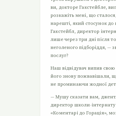
ви, докторе Гакстейбле, в
розкажіть мені, що сталося,
нарешті, який стосунок до
Гакстейбл, директор інтерн
лише через три дні після т
неголеного підборіддя, — 
послуг?
Наш відвідувач випив свою 
його знову пожвавішали, що
не проминаючи жодної дета
— Мушу сказати вам, джент
директор школи-інтернату 
«Коментарі до Горація», мо