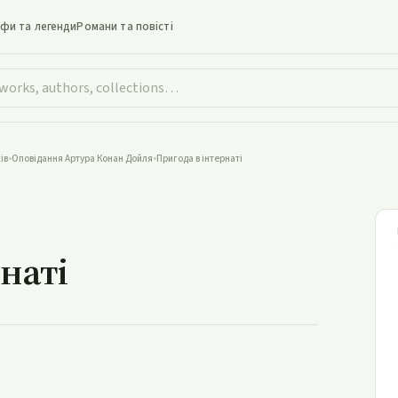
іфи та легенди
Романи та повісті
ів
•
Оповідання Артура Конан Дойля
•
Пригода в інтернаті
да в інтернаті
наті