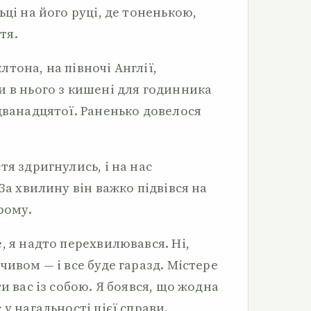
ьці на його руці, де тоненькою,
тя.
тона, на півночі Англії,
и в нього з кишені для годинника
дванадцятої. Раненько довелося
тя здригнулись, і на нас
За хвилину він важко підвівся на
рому.
, я надто перехвилювався. Ні,
чивом — і все буде гаразд. Містере
и вас із собою. Я боявся, що жодна
у нагальності цієї справи.