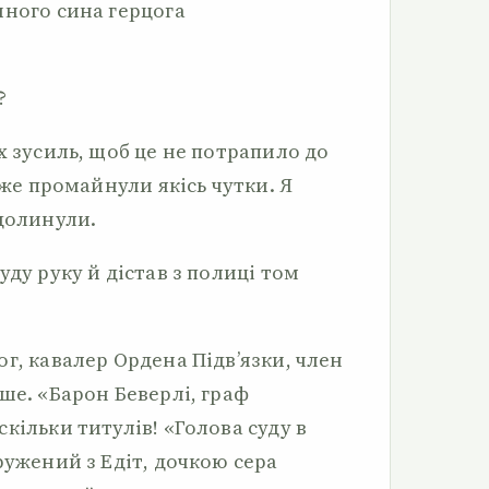
иного сина герцога
?
х зусиль, щоб це не потрапило до
уже промайнули якісь чутки. Я
 долинули.
уду руку й дістав з полиці том
г, кавалер Ордена Підв’язки, член
ше. «Барон Беверлі, граф
кільки титулів! «Голова суду в
ружений з Едіт, дочкою сера