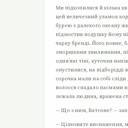
Ми підхопилися й кілька 
цей величезний уламок кор
бурею з далекого океану ж
підмостив подушку йому під 
чарку бренді. Його повне, 
зморшками хвилювання, пі
олив’яні тіні, куточки нап
опустилися, на підборідді 
сорочка мали на собі сліди
волосся спадало пасмами н
лежала людина, вражена с
— Що з ним, Ватсоне? — за
— Цілковите виснаження, ма