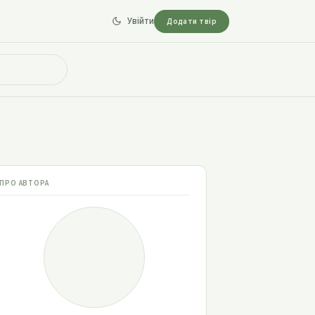
Увійти
Додати твір
ПРО АВТОРА