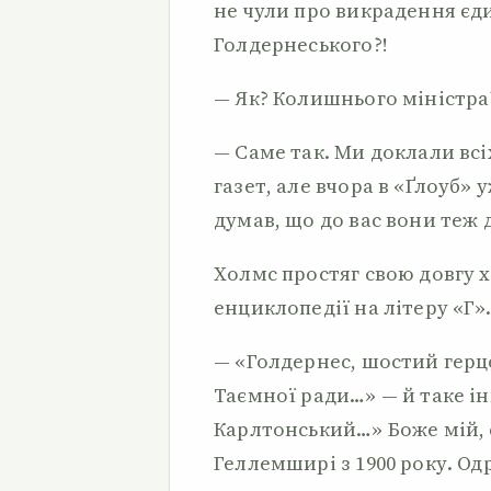
не чули про викрадення єд
Голдернеського?!
— Як? Колишнього міністра
— Саме так. Ми доклали всі
газет, але вчора в «Ґлоуб» 
думав, що до вас вони теж
Холмс простяг свою довгу х
енциклопедії на літеру «Г».
— «Голдернес, шостий герцо
Таємної ради…» — й таке ін
Карлтонський…» Боже мій, с
Геллемширі з 1900 року. Од