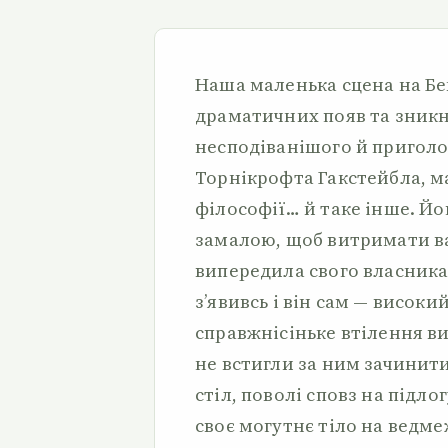
Наша маленька сцена на Бе
драматичних появ та зникн
несподіванішого й приголо
Торнікрофта Гакстейбла, м
філософії… й таке інше. Йо
замалою, щоб витримати ваг
випередила свого власника
з’явивсь і він сам — висок
справжнісіньке втілення ви
не встигли за ним зачинити
стіл, поволі сповз на підл
своє могутнє тіло на ведм