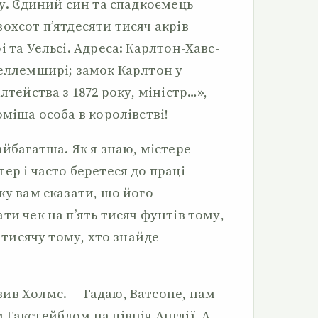
ку. Єдиний син та спадкоємець
охсот п’ятдесяти тисяч акрів
 та Уельсі. Адреса: Карлтон-Хавс-
Геллемширі; замок Карлтон у
лтейства з 1872 року, міністр…»,
оміша особа в королівстві!
айбагатша. Як я знаю, містере
ер і часто беретеся до праці
жу вам сказати, що його
ти чек на п’ять тисяч фунтів тому,
е тисячу тому, хто знайде
ив Холмс. — Гадаю, Ватсоне, нам
Гакстейблом на північ Англії. А