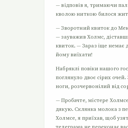
— відповів я, тримаючи пал
кволою ниткою билося жит
— Зворотний квиток до Мекл
— зауважив Холмс, діставш
квиток. — Зараз іще немає 
йому виїхати!
Набряклі повіки нашого гос
поглянуло двоє сірих очей. 
ноги, розчервонілий від со
— Пробачте, містере Холмсе
дякую. Склянка молока з пе
Холмсе, я приїхав, щоб узят
телеграма не переконає вас 