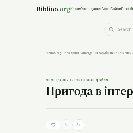
Biblioo
.org
Казки
Оповідання
Вірші
Байки
Пісні
М
Biblioo.org
•
Оповідання
•
Оповідання зарубіжних письменник
Приго
ОПОВІДАННЯ АРТУРА КОНАН ДОЙЛЯ
Пригода в інтер
A-
A+