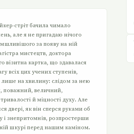
йкер-стріт бачила чимало
ень, але я не пригадаю нічого
мшливішого за появу на ній
агістра мистецтв, доктора
го візитна картка, що здавалася
у всіх цих учених ступенів,
 лише на хвилину: слідом за нею
ий, поважний, величний,
тривалості й міцності духу. Але
ся двері, як він сперся руками об
огу і знепритомнів, розпростерши
ежій шкурі перед нашим каміном.