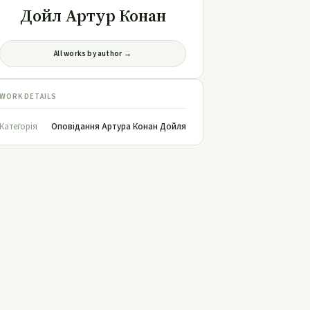
Дойл Артур Конан
All works by author →
WORK DETAILS
Категорія
Оповідання Артура Конан Дойля