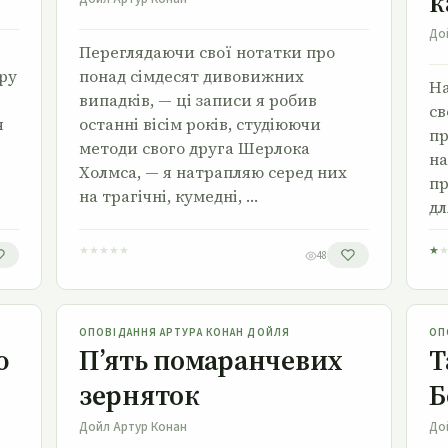
к
До
Переглядаючи свої нотатки про
еру
понад сімдесят дивовижних
На
випадків, — ці записи я робив
св
я
останні вісім років, студіюючи
пр
методи свого друга Шерлока
на
Холмса, — я натрапляю серед них
пр
на трагічні, кумедні, …
дл
★
★
★
★
★
★
48
П’ять помаранчевих зерняток
ОПОВІДАННЯ АРТУРА КОНАН ДОЙЛЯ
ОП
ю
П’ять помаранчевих
Т
зерняток
Б
Дойл Артур Конан
До