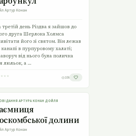
арбункул
йл Артур Конан
 третій день Різдва я зайшов до
ого друга Шерлока Холмса
ивітати його зі святом. Він лежав
 канапі в пурпуровому халаті;
аворуч від нього була поличка
я люльок, а …
★
★
★
★
106
Таємниця Боскомбської долини
ОВІДАННЯ АРТУРА КОНАН ДОЙЛЯ
аємниця
оскомбської долини
йл Артур Конан