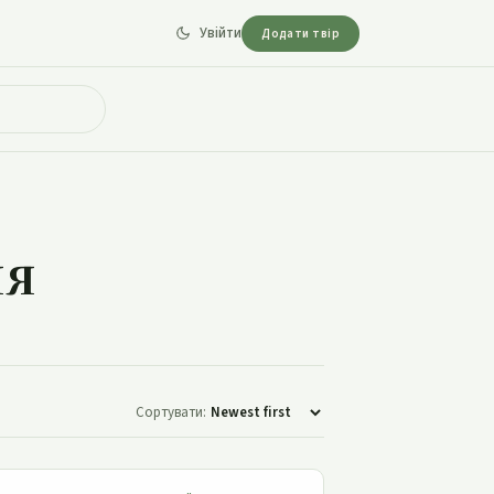
Увійти
Додати твір
ля
Сортувати:
Шляхетний холостяк