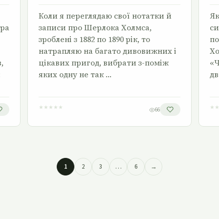
Коли я переглядаю свої нотатки й
Як
ора
записи про Шерлока Холмса,
си
зроблені з 1882 по 1890 рік, то
по
натрапляю на багато дивовижних і
Хо
,
цікавих пригод, вибрати з-поміж
«Ч
:
яких одну не так …
дв
★
★
★
★
★
★
66
1
2
3
…
6
→