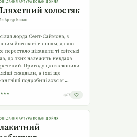
ОВІДАННЯ АРТУРА КОНАН ДОЙЛЯ
ляхетний холостяк
йл Артур Конан
сілля лорда Сент-Саймона, з
вним його закінченням, давно
е перестало цікавити ті світські
ла, до яких належить невдаха
речений. Пригоду цю заслонили
іжіші скандали, а їхні ще
кантніші подробиці зовсім …
★
★
★
★
77
Блакитний карбункул
ОВІДАННЯ АРТУРА КОНАН ДОЙЛЯ
лакитний