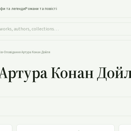
іфи та легенди
Романи та повісті
ів
•
Оповідання Артура Конан Дойля
Артура Конан Дой
Берилова діадема