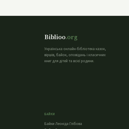
Biblioo
.org
Українська онлайн-бібліотека казок,
віршів, байок, оповідань і класичних
книг для дітей та всієї родини.
БАЙКИ
Байки Леоніда Глібова