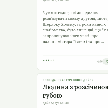
З усіх загадок, які доводилося
розв’язувати моєму другові, міст
Шерлоку Холмсу, за роки нашого
знайомства, було лише дві, що їх 
запропонував його увазі: про
палець містера Гезерлі та про …
★
★
★
★
★
56
Людина з розсіченою губою
ОПОВІДАННЯ АРТУРА КОНАН ДОЙЛЯ
Людина з розсічено
губою
Дойл Артур Конан