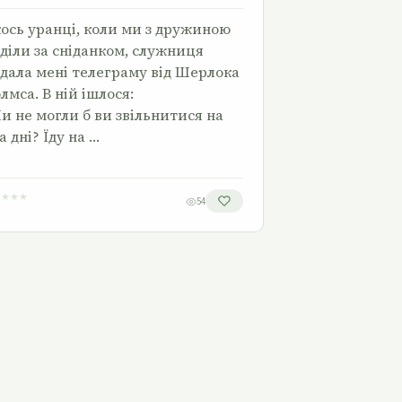
ось уранці, коли ми з дружиною
діли за сніданком, служниця
дала мені телеграму від Шерлока
лмса. В ній ішлося:
и не могли б ви звільнитися на
а дні? Їду на …
★
★
★
★
54