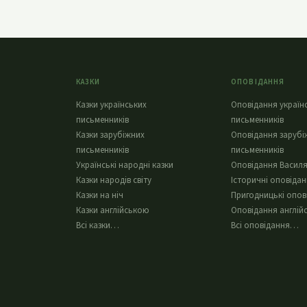
КАЗКИ
ОПОВІДАННЯ
Казки українських
Оповідання україн
письменників
письменників
Казки зарубіжних
Оповідання зарубі
письменників
письменників
Українські народні казки
Оповідання Василя
Казки народів світу
Історичні оповіда
Казки на ніч
Пригодницькі опов
Казки англійською
Оповідання англій
Всі казки…
Всі оповідання…