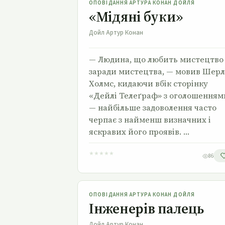
ОПОВІДАННЯ АРТУРА КОНАН ДОЙЛЯ
«Мідяні буки»
Дойл Артур Конан
— Людина, що любить мистецтво
заради мистецтва, — мовив Шерл
Холмс, кидаючи вбік сторінку
«Дейлі Телеґраф» з оголошенням
— найбільше задоволення часто
черпає з найменш визначних і
яскравих його проявів. …
★
★
★
★
★
86
Інженерів палець
ОПОВІДАННЯ АРТУРА КОНАН ДОЙЛЯ
Інженерів палець
Дойл Артур Конан