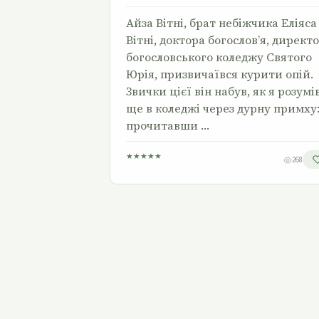
Айза Вітні, брат небіжчика Еліяса
Вітні, доктора богослов’я, директ
богословського коледжу Святого
Юрія, призвичаївся курити опій.
Звички цієї він набув, як я розумів
ще в коледжі через дурну примху
прочитавши …
★
★
★
★
★
268