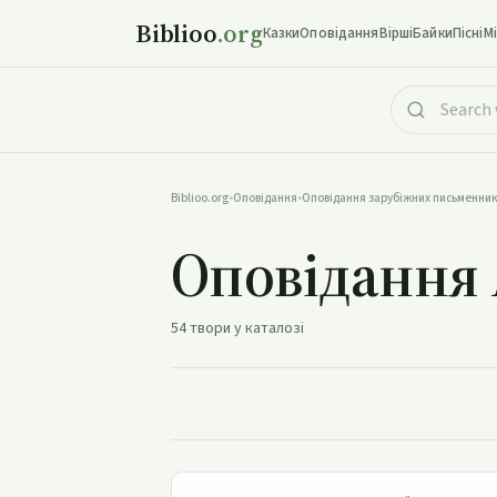
Biblioo
.org
Казки
Оповідання
Вірші
Байки
Пісні
М
Biblioo.org
•
Оповідання
•
Оповідання зарубіжних письменник
Оповідання 
54 твори у каталозі
«Мідяні буки»