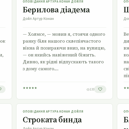
ОПОВІДАННЯ АРТУРА КОНАН ДОЙЛЯ
ОП
Берилова діадема
Ш
Дойл Артур Конан
До
— Холмсе, — мовив я, стоячи одного
Ве
ок
ранку біля нашого склепінчастого
ди
вікна й позираючи вниз, на вулицю,
вж
и,
— он якийсь навіжений біжить.
ко
Дивно, як рідні відпускають такого
на
з дому самого.…
св
пі
★
★
★
★
★
★
133
Строката бинда
ОПОВІДАННЯ АРТУРА КОНАН ДОЙЛЯ
ОП
Строката бинда
Б
Дойл Артур Конан