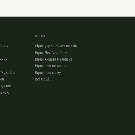
ВІРШІ
ських
Вірші українських поетів
Вірші Лесі Українки
жних
Вірші Андрія Малишка
Вірші про кохання
 Чухліба
Вірші про маму
ння
Всі вірші…
ідання
ською