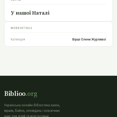
У нашої Наталі
WORK DETAILS
Категорія
Вірші Олени Журливої
Biblioo
.org
Українська онлайн-бібліотека казок,
віршів, байок, оповідань і класичних
книг для дітей та всієї родини.