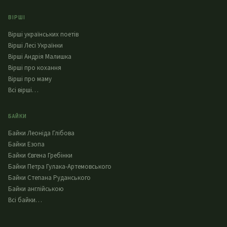
ВІРШІ
Вірші українських поетів
Вірші Лесі Українки
Вірші Андрія Малишка
Вірші про кохання
Вірші про маму
Всі вірші…
БАЙКИ
Байки Леоніда Глібова
Байки Езопа
Байки Євгена Гребінки
Байки Петра Гулака-Артемовського
Байки Степана Руданського
Байки англійською
Всі байки…