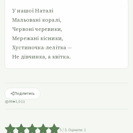
У нашої Наталі
Мальовані коралі,
Червоні черевики,
Мережані кісники,
Хустиночка-лелітка —
Не дівчинка, а квітка.
Поділитись
99
★
5,0 (1)
5
/ 5. Оцінили:
1