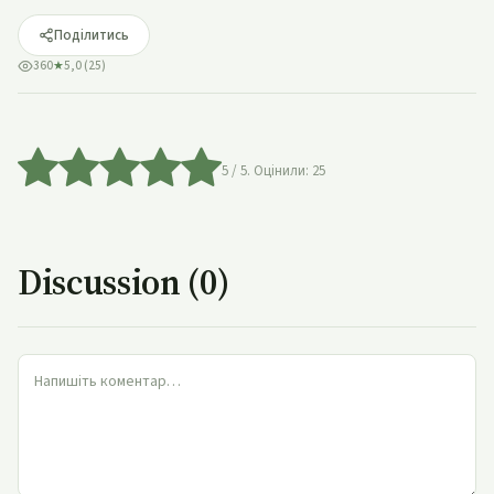
Поділитись
360
★
5,0 (25)
5
/ 5. Оцінили:
25
Discussion (0)