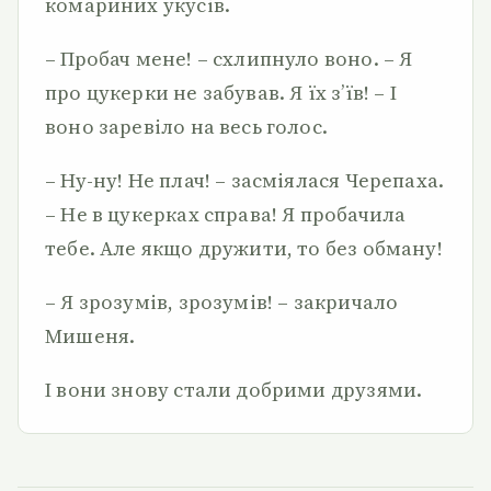
комариних укусів.
– Пробач мене! – схлипнуло воно. – Я
про цукерки не забував. Я їх з’їв! – І
воно заревіло на весь голос.
– Ну-ну! Не плач! – засміялася Черепаха.
– Не в цукерках справа! Я пробачила
тебе. Але якщо дружити, то без обману!
– Я зрозумів, зрозумів! – закричало
Мишеня.
І вони знову стали добрими друзями.