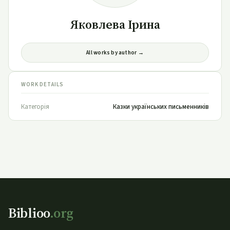
Яковлева Ірина
All works by author →
WORK DETAILS
Категорія
Казки українських письменників
Biblioo
.org