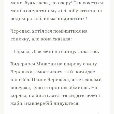
мене, будь ласка, по озеру! Так хочеться
мені в очеретяному лісі побувати та на
водомірок зблизька подивитися!
Черепасі хотілося поніжитися на
сонечку, але вона сказала:
– Гаразд! Лізь мені на спину. Покатаю.
Видерлося Мишеня на широку спину
Черепахи, вмостилося та й поглядає
навсібіч. Пливе Черепаха, лілеї лапами
відсуває, кущі стороною обминає. На
корчах, на листі латаття сидять зелені
жаби і навперебій дивуються: