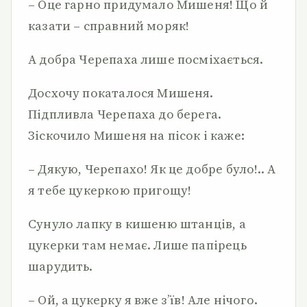
– Оце гарно придумало Мишеня! Що й
казати – справний моряк!
А добра Черепаха лише посміхається.
Досхочу покаталося Мишеня.
Підпливла Черепаха до берега.
Зіскочило Мишеня на пісок і каже:
– Дякую, Черепахо! Як це добре було!.. А
я тебе цукеркою пригощу!
Сунуло лапку в кишеню штанців, а
цукерки там немає. Лише папірець
шарудить.
– Ой, а цукерку я вже з’їв! Але нічого.