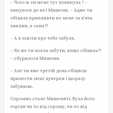
– Чого ж ти мене тут покинула ? –
кинулося до неї Мишеня. – Адже ти
обіцяла припливти по мене за п’ять
хвилин, а сама?!
– А я зовсім про тебе забула.
– Як же ти могла забути, якщо обіцяла?!
– обурилося Мишеня.
– Але ти вже третій день обіцяєш
принести мені цукерки і щоразу
забуваєш.
Соромно стало Мишеняті. Вуха його
горіли чи то від сорому, чи то від