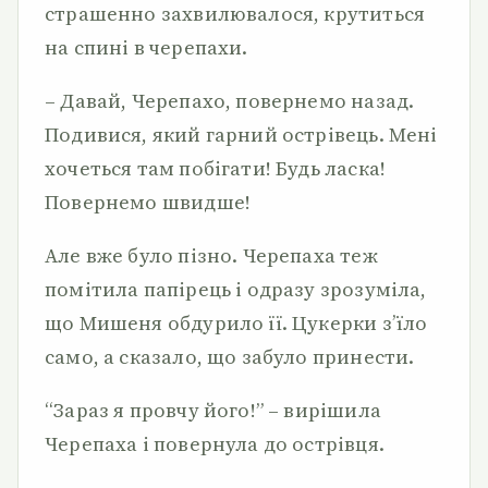
страшенно захвилювалося, крутиться
на спині в черепахи.
– Давай, Черепахо, повернемо назад.
Подивися, який гарний острівець. Мені
хочеться там побігати! Будь ласка!
Повернемо швидше!
Але вже було пізно. Черепаха теж
помітила папірець і одразу зрозуміла,
що Мишеня обдурило її. Цукерки з’їло
само, а сказало, що забуло принести.
“Зараз я провчу його!” – вирішила
Черепаха і повернула до острівця.