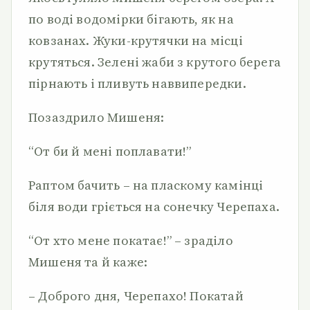
по воді водомірки бігають, як на
ковзанах. Жуки-крутячки на місці
крутяться. Зелені жаби з крутого берега
пірнають і пливуть наввипередки.
Позаздрило Мишеня:
“От би й мені поплавати!”
Раптом бачить – на пласкому камінці
біля води гріється на сонечку Черепаха.
“От хто мене покатає!” – зраділо
Мишеня та й каже:
– Доброго дня, Черепахо! Покатай