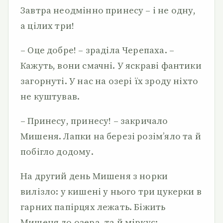
Завтра неодмінно принесу – і не одну,
а цілих три!
– Оце добре! – зраділа Черепаха. –
Кажуть, вони смачні. У яскраві фантики
загорнуті. У нас на озері їх зроду ніхто
не куштував.
– Принесу, принесу! – закричало
Мишеня. Лапки на березі розім’яло та й
побігло додому.
На другий день Мишеня з норки
вилізло: у кишені у нього три цукерки в
гарних папірцях лежать. Біжить
Мишеня до озера, та й міркує: