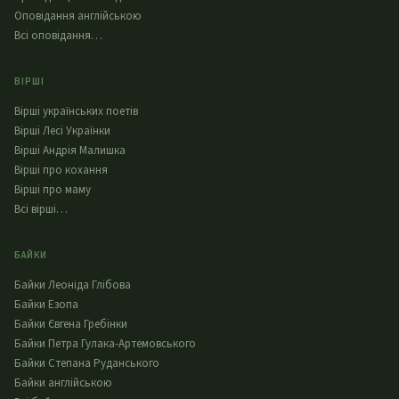
Оповідання англійською
Всі оповідання…
ВІРШІ
Вірші українських поетів
Вірші Лесі Українки
Вірші Андрія Малишка
Вірші про кохання
Вірші про маму
Всі вірші…
БАЙКИ
Байки Леоніда Глібова
Байки Езопа
Байки Євгена Гребінки
Байки Петра Гулака-Артемовського
Байки Степана Руданського
Байки англійською