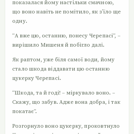
показалася йому настільки смачною,
що воно навіть не помітило, як з’їло ще
одну.
“А вже цю, останню, понесу Черепасі”, –
вирішило Мишеня й побігло далі.
Як раптом, уже біля самої води, йому
стало шкода віддавати цю останню
цукерку Черепасі.
“Шкода, та й годі! – міркувало воно. –
Скажу, що забув. Адже вона добра, і так
покатає”.
Розгорнуло воно цукерку, проковтнуло