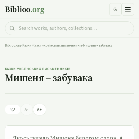
Biblioo
.org
Biblioo.org
•
Казки
•
Казки українських письменників
•
Мишеня – забувака
Мишеня – забувака
КАЗКИ УКРАЇНСЬКИХ ПИСЬМЕННИКІВ
Мишеня – забувака
A-
A+
Якось гуляло Мишеня берегом озера. А