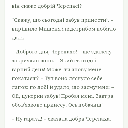
він скаже добрій Черепасі?
“Скажу, що сьогодні забув принести”, –
вирішило Мишеня і підстрибом побігло
далі.
– Доброго дня, Черепахо! – ще здалеку
закричало воно. – Який сьогодні
гарний день! Може, ти знову мене
покатаєш? – Тут воно ляснуло себе
лапою по лобі й удало, що засмучене: –
Ой, цукерки забув! Пробач мені. Завтра
обов’язково принесу. Ось побачиш!
– Ну гаразд! – сказала добра Черепаха.