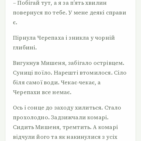
– Побігай тут, а я за п’ять хвилин
повернуся по тебе. У мене деякі справи
є.
Пірнула Черепаха і зникла у чорній
глибині.
Вигукнув Мишеня, забігало острівцем.
Суниці поїло. Нарешті втомилося. Сіло
біля самої води. Чекає-чекає, а
Черепахи все немає.
Ось і сонце до заходу хилиться. Стало
прохолодно. Задзижчали комарі.
Сидить Мишеня, тремтить. А комарі
відчули його та як накинулися з усіх