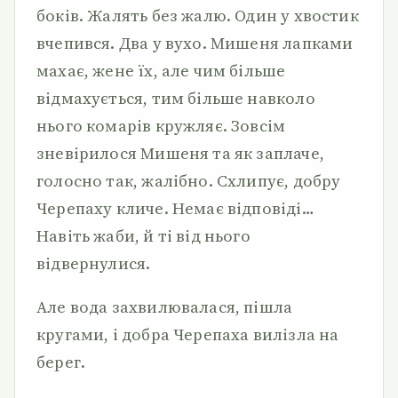
боків. Жалять без жалю. Один у хвостик
вчепився. Два у вухо. Мишеня лапками
махає, жене їх, але чим більше
відмахується, тим більше навколо
нього комарів кружляє. Зовсім
зневірилося Мишеня та як заплаче,
голосно так, жалібно. Схлипує, добру
Черепаху кличе. Немає відповіді…
Навіть жаби, й ті від нього
відвернулися.
Але вода захвилювалася, пішла
кругами, і добра Черепаха вилізла на
берег.