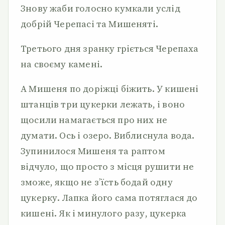
Знову жаби голосно кумкали услід
добрій Черепасі та Мишеняті.
Третього дня зранку гріється Черепаха
на своєму камені.
А Мишеня по доріжці біжить. У кишені
штанців три цукерки лежать, і воно
щосили намагається про них не
думати. Ось і озеро. Виблиснула вода.
Зупинилося Мишеня та раптом
відчуло, що просто з місця рушити не
зможе, якщо не з’їсть бодай одну
цукерку. Лапка його сама потяглася до
кишені. Як і минулого разу, цукерка