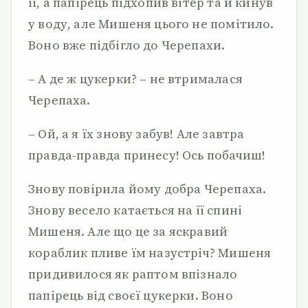
її, а папірець підхопив вітер та й кинув
у воду, але Мишеня цього не помітило.
Воно вже підбігло до Черепахи.
– А де ж цукерки? – не втрималася
Черепаха.
– Ой, а я їх знову забув! Але завтра
правда-правда принесу! Ось побачиш!
Знову повірила йому добра Черепаха.
Знову весело катається на її спині
Мишеня. Але що це за яскравий
кораблик пливе їм назустріч? Мишеня
придивилося як раптом впізнало
папірець від своєї цукерки. Воно