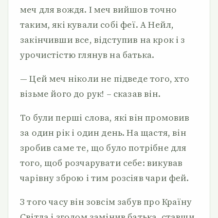
меч для вождя. І меч вийшов точно
таким, які кували собі феї. А Нейл,
закінчивши все, відступив на крок і з
урочистістю глянув на батька.
— Цей меч ніколи не підведе того, хто
візьме його до рук! – сказав він.
То були перші слова, які він промовив
за один рік і один день. На щастя, він
зробив саме те, що було потрібне для
того, щоб розчарувати себе: викував
чарівну зброю і тим розсіяв чари фей.
З того часу він зовсім забув про Країну
Світла і згодом замінив батька, ставши