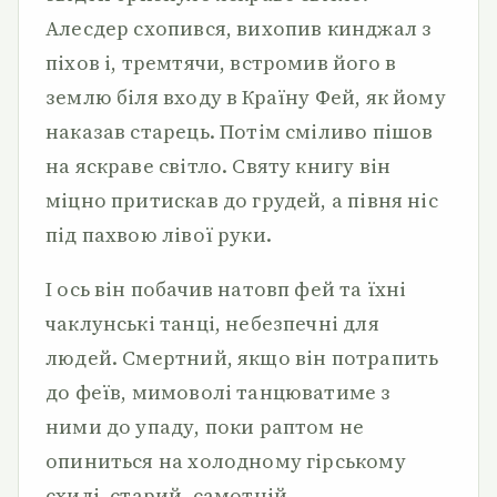
Алесдер схопився, вихопив кинджал з
піхов і, тремтячи, встромив його в
землю біля входу в Країну Фей, як йому
наказав старець. Потім сміливо пішов
на яскраве світло. Святу книгу він
міцно притискав до грудей, а півня ніс
під пахвою лівої руки.
І ось він побачив натовп фей та їхні
чаклунські танці, небезпечні для
людей. Смертний, якщо він потрапить
до феїв, мимоволі танцюватиме з
ними до упаду, поки раптом не
опиниться на холодному гірському
схилі, старий, самотній.