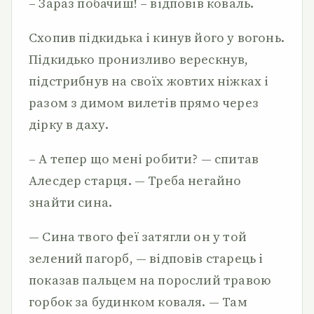
– Зараз побачиш! – відповів коваль.
Схопив підкидька і кинув його у вогонь.
Підкидько пронизливо верескнув,
підстрибнув на своїх жовтих ніжках і
разом з димом вилетів прямо через
дірку в даху.
– А тепер що мені робити? — спитав
Алесдер старця. — Треба негайно
знайти сина.
— Сина твого феї затягли он у той
зелений пагорб, — відповів старець і
показав пальцем на порослий травою
горбок за будинком коваля. — Там