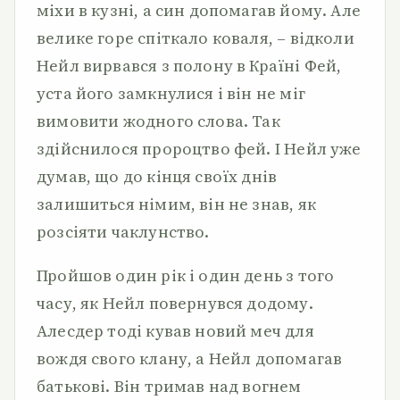
міхи в кузні, а син допомагав йому. Але
велике горе спіткало коваля, – відколи
Нейл вирвався з полону в Країні Фей,
уста його замкнулися і він не міг
вимовити жодного слова. Так
здійснилося пророцтво фей. І Нейл уже
думав, що до кінця своїх днів
залишиться німим, він не знав, як
розсіяти чаклунство.
Пройшов один рік і один день з того
часу, як Нейл повернувся додому.
Алесдер тоді кував новий меч для
вождя свого клану, а Нейл допомагав
батькові. Він тримав над вогнем