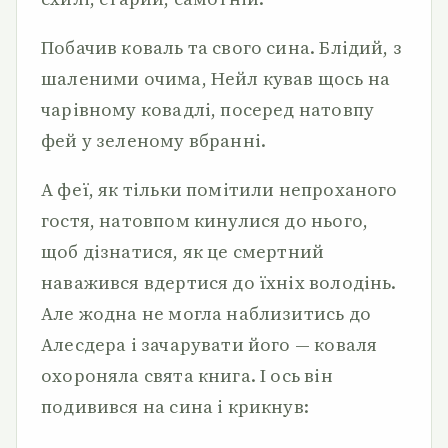
Побачив коваль та свого сина. Блідий, з
шаленими очима, Нейл кував щось на
чарівному ковадлі, посеред натовпу
фей у зеленому вбранні.
А феї, як тільки помітили непроханого
гостя, натовпом кинулися до нього,
щоб дізнатися, як це смертний
наважився вдертися до їхніх володінь.
Але жодна не могла наблизитись до
Алесдера і зачарувати його — коваля
охороняла свята книга. І ось він
подивився на сина і крикнув: