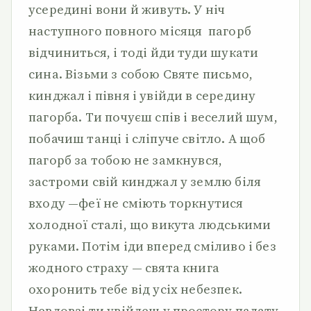
усередині вони й живуть. У ніч
наступного повного місяця пагорб
відчиниться, і тоді йди туди шукати
сина. Візьми з собою Святе письмо,
кинджал і півня і увійди в середину
пагорба. Ти почуєш спів і веселий шум,
побачиш танці і сліпуче світло. А щоб
пагорб за тобою не замкнувся,
застроми свій кинджал у землю біля
входу —феї не сміють торкнутися
холодної сталі, що викута людськими
руками. Потім іди вперед сміливо і без
жодного страху — свята книга
охоронить тебе від усіх небезпек.
Невдовзі ти увійдеш у простору палату