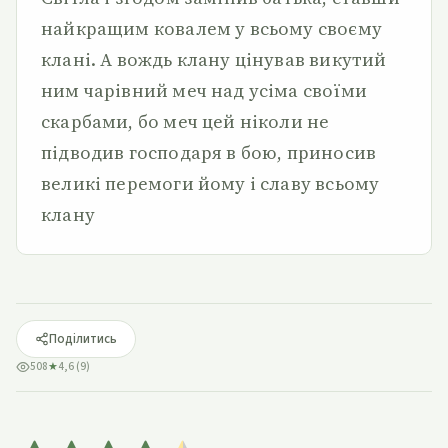
найкращим ковалем у всьому своєму
клані. А вождь клану цінував викутий
ним чарівний меч над усіма своїми
скарбами, бо меч цей ніколи не
підводив господаря в бою, приносив
великі перемоги йому і славу всьому
клану
Поділитись
508
★
4,6 (9)