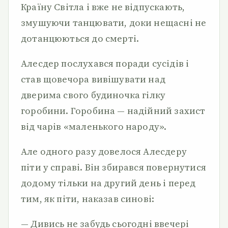
Країну Світла і вже не відпускають,
змушуючи танцювати, доки нещасні не
дотанцюються до смерті.
Алесдер послухався поради сусідів і
став щовечора вивішувати над
дверима свого будиночка гілку
горобини. Горобина — надійний захист
від чарів «маленького народу».
Але одного разу довелося Алесдеру
піти у справі. Він збирався повернутися
додому тільки на другий день і перед
тим, як піти, наказав синові:
— Дивись не забудь сьогодні ввечері