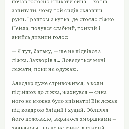
почав голосно кликати сина — хотів
запитати, чому той сидів склавши
руки. І раптом з кутка, де стояло ліжко
Нейла, почувся слабкий, тонкий і
якийсь дивний голос:
— Я тут, батьку, — ще не підвівся з
ліжка. Захворів я… Доведеться мені
лежати, поки не одужаю.
Алесдер дуже стривожився, а коли
підійшов до ліжка, жахнувся — сина
його не можна було впізнати! Він лежав
під ковдрою блідий і худий. Обличчя
його пожовкло, вкрилося зморшками —
здавалося, що це не юнак, а старий