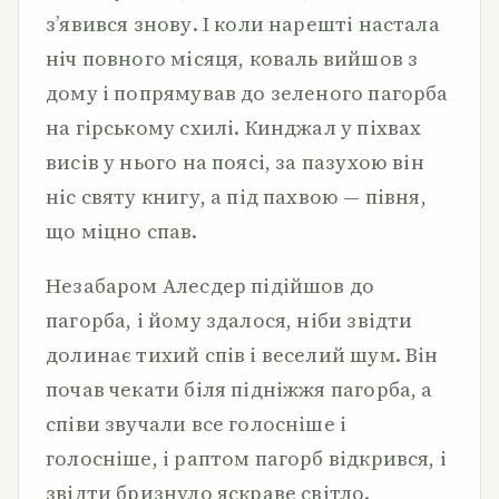
з’явився знову. І коли нарешті настала
ніч повного місяця, коваль вийшов з
дому і попрямував до зеленого пагорба
на гірському схилі. Кинджал у піхвах
висів у нього на поясі, за пазухою він
ніс святу книгу, а під пахвою — півня,
що міцно спав.
Незабаром Алесдер підійшов до
пагорба, і йому здалося, ніби звідти
долинає тихий спів і веселий шум. Він
почав чекати біля підніжжя пагорба, а
співи звучали все голосніше і
голосніше, і раптом пагорб відкрився, і
звідти бризнуло яскраве світло.