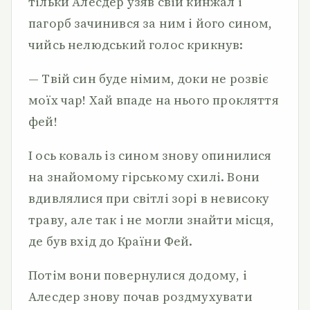
тільки Алесдер узяв свій кинжал і
пагорб зачинився за ним і його сином,
чийсь нелюдський голос крикнув:
— Твій син буде німим, доки не розвіє
моїх чар! Хай впаде на нього прокляття
фей!
І ось коваль із сином знову опинилися
на знайомому гірському схилі. Вони
вдивлялися при світлі зорі в невисоку
траву, але так і не могли знайти місця,
де був вхід до Країни Фей.
Потім вони повернулися додому, і
Алесдер знову почав роздмухувати