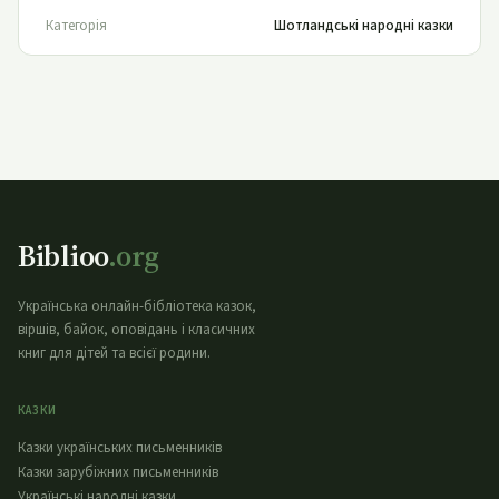
Категорія
Шотландські народні казки
Biblioo
.org
Українська онлайн-бібліотека казок,
віршів, байок, оповідань і класичних
книг для дітей та всієї родини.
КАЗКИ
Казки українських письменників
Казки зарубіжних письменників
Українські народні казки