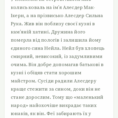
колись коваль на ім’я Алесдер Мак-
Ікерн, а на прізвисько Алесдер Сильна
Рука. Жив він поблизу своєї кузні в
кам’яній хатині. Дружина його
померла від пологів і залишила йому
єдиного сина Нейла. Нейл був хлопець
смирний, невисокий, із задумливими
очима. Він добре допомагав батькові в
кузні і обіцяв стати хорошим
майстром. Сусіди радили Алесдеру
краще стежити за сином, доки він не
стане дорослим. Тому що «маленький
народ» найохочіше викрадає таких
юнаків, як він. Феї забирають їх у