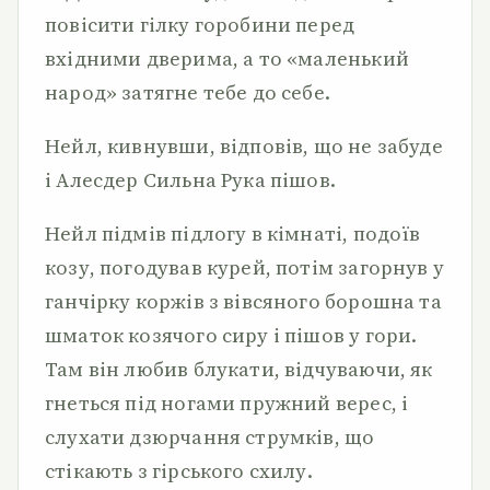
повісити гілку горобини перед
вхідними дверима, а то «маленький
народ» затягне тебе до себе.
Нейл, кивнувши, відповів, що не забуде
і Алесдер Сильна Рука пішов.
Нейл підмів підлогу в кімнаті, подоїв
козу, погодував курей, потім загорнув у
ганчірку коржів з вівсяного борошна та
шматок козячого сиру і пішов у гори.
Там він любив блукати, відчуваючи, як
гнеться під ногами пружний верес, і
слухати дзюрчання струмків, що
стікають з гірського схилу.