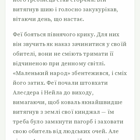
витягнув шию і голосно закукурікав,
вітаючи день, що настає.
Феї бояться півнячого крику. Для них
він звучить як наказ зачинитися у своїй
обителі, вони не сміють тримати її
відчиненою при денному світлі.
«Маленький народ» збентежився, і сміх
його затих. Феї почали штовхати
Алесдера і Нейла до виходу,
вимагаючи, щоб коваль якнайшвидше
витягнув з землі свої кинджал — їм
треба було замкнути пагорб і заховати
свою обитель від людських очей. Але