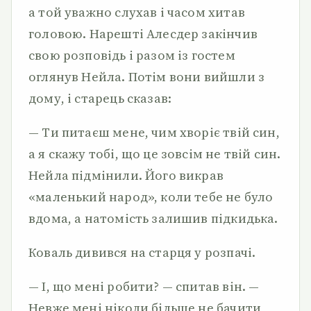
а той уважно слухав і часом хитав
головою. Нарешті Алесдер закінчив
свою розповідь і разом із гостем
оглянув Нейла. Потім вони вийшли з
дому, і старець сказав:
— Ти питаєш мене, чим хворіє твій син,
а я скажу тобі, що це зовсім не твій син.
Нейла підмінили. Його викрав
«маленький народ», коли тебе не було
вдома, а натомість залишив підкидька.
Коваль дивився на старця у розпачі.
— І, що мені робити? — спитав він. —
Невже мені ніколи більше не бачити