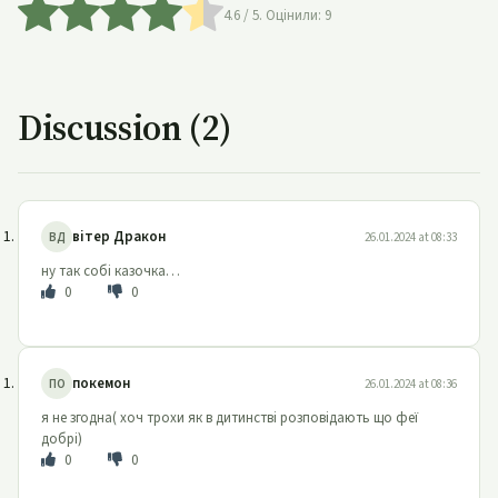
4.6
/ 5. Оцінили:
9
Discussion (2)
вітер Дракон
ВД
26.01.2024 at 08:33
ну так собі казочка…
0
0
покемон
ПО
26.01.2024 at 08:36
я не згодна( хоч трохи як в дитинстві розповідають що феї
добрі)
0
0