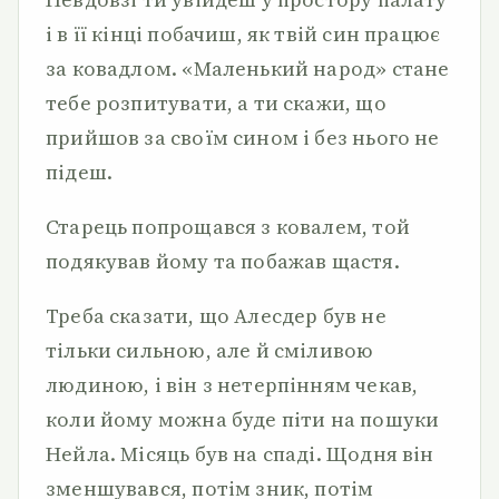
і в її кінці побачиш, як твій син працює
за ковадлом. «Маленький народ» стане
тебе розпитувати, а ти скажи, що
прийшов за своїм сином і без нього не
підеш.
Старець попрощався з ковалем, той
подякував йому та побажав щастя.
Треба сказати, що Алесдер був не
тільки сильною, але й сміливою
людиною, і він з нетерпінням чекав,
коли йому можна буде піти на пошуки
Нейла. Місяць був на спаді. Щодня він
зменшувався, потім зник, потім