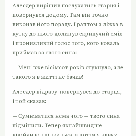
Алесдер вирішив послухатись старця і
повернувся додому. Там він точно
виконав його пораду. І раптом з ліжка в
кутку до нього долинув скрипучий сміх
і пронизливий голос того, кого коваль
приймав за свого сина:
— Мені вже вісімсот років стукнуло, але
такого я в житті не бачив!
Алесдер відразу повернувся до старця,
і той сказав:
— Сумніватися нема чого — твого сина
підмінили. Тепер якнайшвидше
відійди від підкидька, а потім я навчу