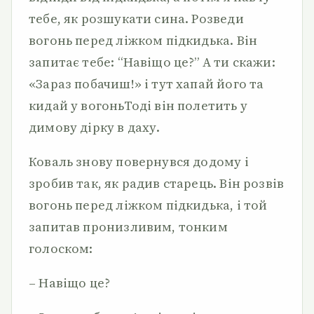
тебе, як розшукати сина. Розведи
вогонь перед ліжком підкидька. Він
запитає тебе: “Навіщо це?” А ти скажи:
«Зараз побачиш!» і тут хапай його та
кидай у вогоньТоді він полетить у
димову дірку в даху.
Коваль знову повернувся додому і
зробив так, як радив старець. Він розвів
вогонь перед ліжком підкидька, і той
запитав пронизливим, тонким
голоском:
– Навіщо це?