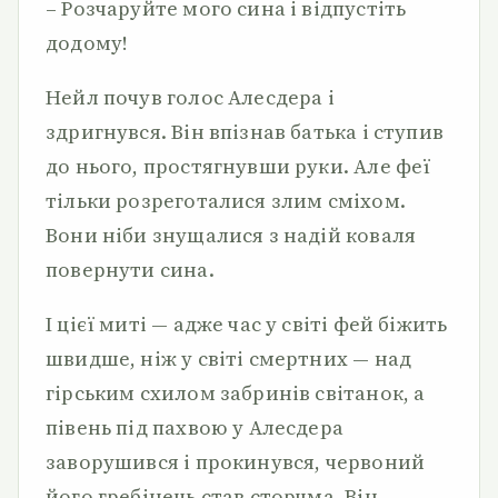
– Розчаруйте мого сина і відпустіть
додому!
Нейл почув голос Алесдера і
здригнувся. Він впізнав батька і ступив
до нього, простягнувши руки. Але феї
тільки розреготалися злим сміхом.
Вони ніби знущалися з надій коваля
повернути сина.
І цієї миті — адже час у світі фей біжить
швидше, ніж у світі смертних — над
гірським схилом забринів світанок, а
півень під пахвою у Алесдера
заворушився і прокинувся, червоний
його гребінець став сторчма. Він