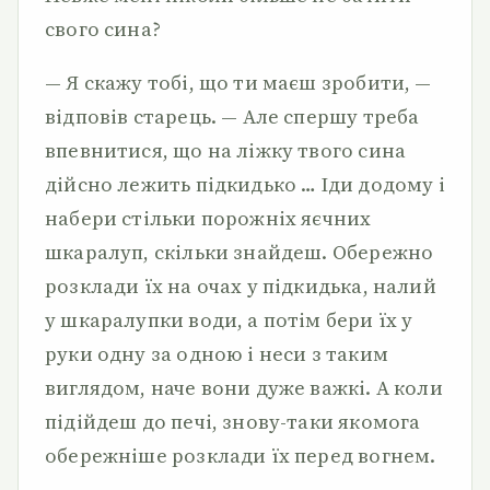
свого сина?
— Я скажу тобі, що ти маєш зробити, —
відповів старець. — Але спершу треба
впевнитися, що на ліжку твого сина
дійсно лежить підкидько … Іди додому і
набери стільки порожніх яєчних
шкаралуп, скільки знайдеш. Обережно
розклади їх на очах у підкидька, налий
у шкаралупки води, а потім бери їх у
руки одну за одною і неси з таким
виглядом, наче вони дуже важкі. А коли
підійдеш до печі, знову-таки якомога
обережніше розклади їх перед вогнем.