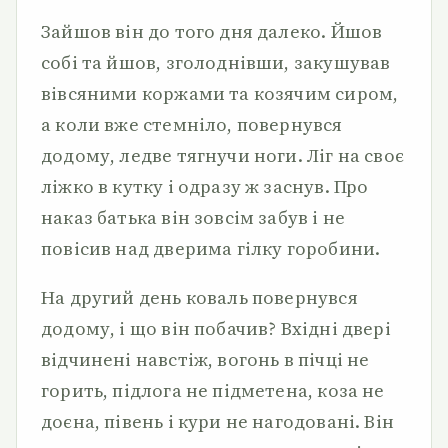
Зайшов він до того дня далеко. Йшов
собі та йшов, зголоднівши, закушував
вівсяними коржами та козячим сиром,
а коли вже стемніло, повернувся
додому, ледве тягнучи ноги. Ліг на своє
ліжко в кутку і одразу ж заснув. Про
наказ батька він зовсім забув і не
повісив над дверима гілку горобини.
На другий день коваль повернувся
додому, і що він побачив? Вхідні двері
відчинені навстіж, вогонь в пічці не
горить, підлога не підметена, коза не
доєна, півень і кури не нагодовані. Він