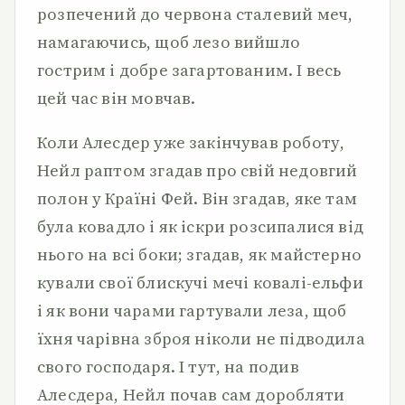
розпечений до червона сталевий меч,
намагаючись, щоб лезо вийшло
гострим і добре загартованим. І весь
цей час він мовчав.
Коли Алесдер уже закінчував роботу,
Нейл раптом згадав про свій недовгий
полон у Країні Фей. Він згадав, яке там
була ковадло і як іскри розсипалися від
нього на всі боки; згадав, як майстерно
кували свої блискучі мечі ковалі-ельфи
і як вони чарами гартували леза, щоб
їхня чарівна зброя ніколи не підводила
свого господаря. І тут, на подив
Алесдера, Нейл почав сам доробляти