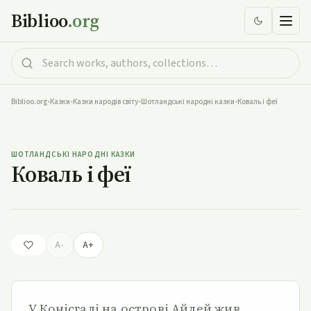
Biblioo
.org
Biblioo.org
•
Казки
•
Казки народів світу
•
Шотландські народні казки
•
Коваль і феї
Коваль і феї
ШОТЛАНДСЬКІ НАРОДНІ КАЗКИ
Коваль і феї
A-
A+
У Конісгалі на острові Айлей жив