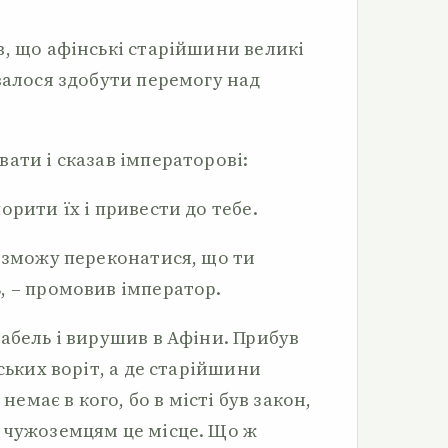
в, що афінські старійшини великі
валося здобути перемогу над
ати і сказав імператорові:
орити їх і привести до тебе.
я зможу переконатися, що ти
, – промовив імператор.
абель і вирушив в Афіни. Прибув
ських воріт, а де старійшини
 немає в кого, бо в місті був закон,
 чужоземцям це місце. Що ж