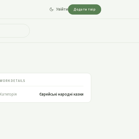
Увійти
Додати твір
WORK DETAILS
Категорія
Єврейські народні казки