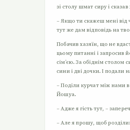
зі столу шмат сиру і сказав
– Якщо ти скажеш мені від ч
тут же дам відповідь на тв
Побачив хазяїн, що не вдас
цьому питанні і запросив й
сім’єю. За обіднім столом с
сини і дві дочки. І подали н
– Поділи курчат між нами в
Йошуа.
– Адже я гість тут, – запере
– Але я прошу, щоб розділив