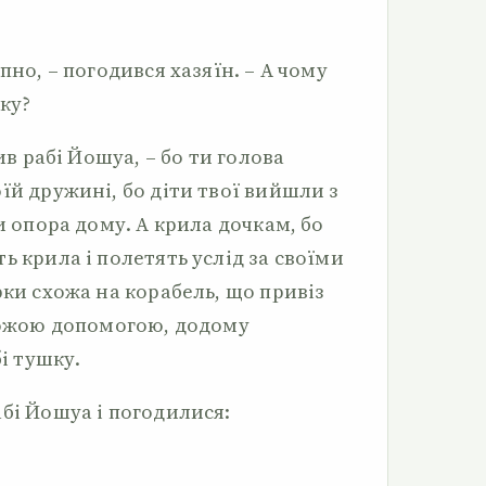
пно, – погодився хазяїн. – А чому
рку?
нив рабі Йошуа, – бо ти голова
їй дружині, бо діти твої вийшли з
и опора дому. А крила дочкам, бо
ь крила і полетять услід за своїми
рки схожа на корабель, що привіз
 Божою допомогою, додому
бі тушку.
бі Йошуа і погодилися: