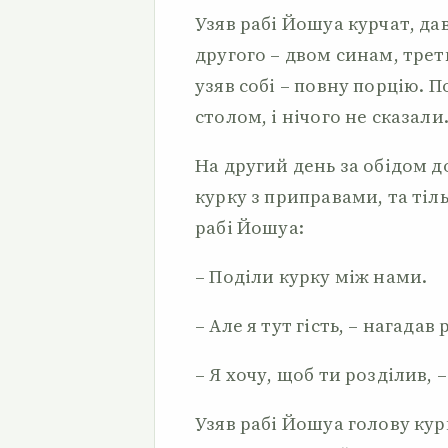
Узяв рабі Йошуа курчат, да
другого – двом синам, трет
узяв собі – повну порцію. П
столом, і нічого не сказали
На другий день за обідом 
курку з приправами, та тіл
рабі Йошуа:
– Поділи курку між нами.
– Але я тут гість, – нагадав 
– Я хочу, щоб ти розділив, 
Узяв рабі Йошуа голову курк