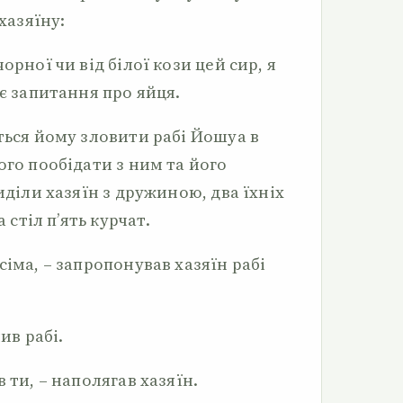
 хазяїну:
орної чи від білої кози цей сир, я
оє запитання про яйця.
ться йому зловити рабі Йошуа в
ого пообідати з ним та його
иділи хазяїн з дружиною, два їхніх
а стіл п’ять курчат.
сіма, – запропонував хазяїн рабі
чив рабі.
 ти, – наполягав хазяїн.