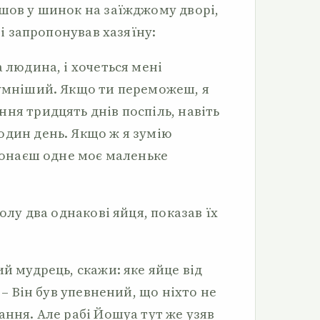
йшов у шинок на заїжджому дворі,
, і запропонував хазяїну:
а людина, і хочеться мені
зумніший. Якщо ти переможеш, я
ня тридцять днів поспіль, навіть
один день. Якщо ж я зумію
иконаєш одне моє маленьке
толу два однакові яйця, показав їх
ий мудрець, скажи: яке яйце від
? – Він був упевнений, що ніхто не
ання. Але рабі Йошуа тут же узяв