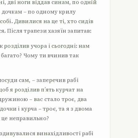
і, дві ноги віддав синам, по одній
в дочкам – по одному крилу
собі. Дивилися на це ті, хто сидів
я. Після трапези хазяїн запитав:
к розділив учора і сьогодні: нам
в багато? Чому ти вчинив так
посуди сам, – заперечив рабі
об я розділив п’ять курчат на
 дружиною – вас стало троє, два
 дочки і курча – троє, та я з двома
а це неправильно?
і здивувалися винахідливості рабі