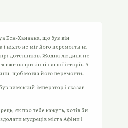
а Бен-Ханаана, що був він
 і ніхто не міг його перемогти ні
урнірі дотепників. Жодна людина не
ся вже наприкінці нашої історії. А
дини, щоб могла його перемогти.
був римський імператор і сказав
ець, як про тебе кажуть, хотів би
 здолати мудреців міста Афіни і