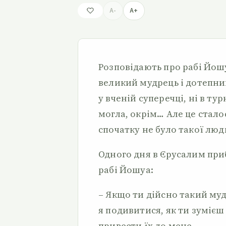
A-
A+
Розповідають про рабі Йошу
великий мудрець і дотепник
у вченій суперечці, ні в т
могла, окрім… Але це стало
спочатку не було такої лю
Одного дня в Єрусалим при
рабі Йошуа:
– Якщо ти дійсно такий мудр
я подивитися, як ти зумієш
привести їх до мене.