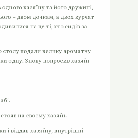
в одного хазяїну та його дружині,
ього – двом дочкам, а двох курчат
одивилися на це ті, хто сидів за
.
до столу подали велику ароматну
ьки одну. Знову попросив хазяїн
рабі.
– стояв на своєму хазяїн.
и і віддав хазяїну, внутрішні