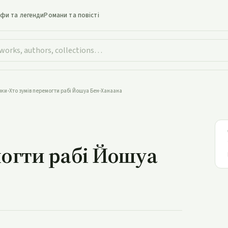
іфи та легенди
Романи та повісті
зки
•
Хто зумів перемогти рабі Йошуа Бен-Ханаана
гти рабі Йошуа Бен-Ханаана
могти рабі Йошуа