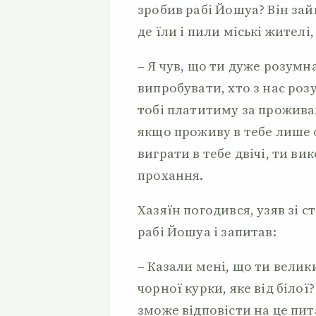
зробив рабі Йошуа? Він за
де їли і пили міські жителі
– Я чув, що ти дуже розумн
випробувати, хто з нас ро
тобі платитиму за проживан
якщо проживу в тебе лише 
виграти в тебе двічі, ти в
прохання.
Хазяїн погодився, узяв зі с
рабі Йошуа і запитав:
– Казали мені, що ти велик
чорної курки, яке від білої
зможе відповісти на це пит