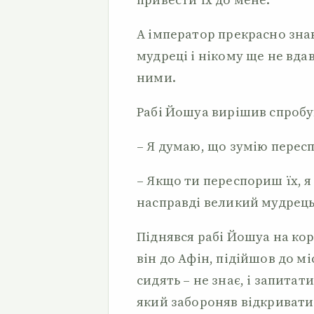
А імператор прекрасно зна
мудреці і нікому ще не вда
ними.
Рабі Йошуа вирішив спробув
– Я думаю, що зумію пересп
– Якщо ти переспориш їх, 
насправді великий мудрець
Піднявся рабі Йошуа на кор
він до Афін, підійшов до мі
сидять – не знає, і запитати
який забороняв відкривати