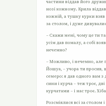
частини віддав його дружин
нозі кожному. Крила відда
кожній, а тушку курки взяв 
за столом, і дуже дивувалис
– Скажи мені, чому це ти та
усім дав помалу, а собі взя
нечемно?
– Можливо, і нечемно, але 
Йошуа, – учора ти просив, щ
семеро: я дав одного вам з
сини і курча – теж троє, дві
курчатами – і нас троє. Хіб
Розсміялися всі за столом 