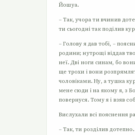
Йошуа.
– Так, учора ти вчинив доте
ти сьогодні так поділив ку
– Голову я дав тобі, – пояс
родини; нутрощі віддав тво
неї. Дві ноги синам, бо вон
ще трохи і вони розпрямлят
чоловіками. Ну, а тушка ку
мене сюди і на якому я, з
повернуся. Тому я і взяв со
Вислухали всі пояснення ра
– Так, ти розділив дотепно.