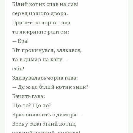
Білий котик спав на лаві
серед нашого двора.
Прилетіла чорна гава
та як крикне раптом:
— Кра!
Кіт прокинувся, злякався,
та в димар на хату —
скік!
Здивувалась чорна гава:
— Де ж це білий котик зник?
Бачить гава:
Що то? Що то?
Враз вилазить з димаря —
Весь у сажі білий котик,
чорний-чорний, як мара!