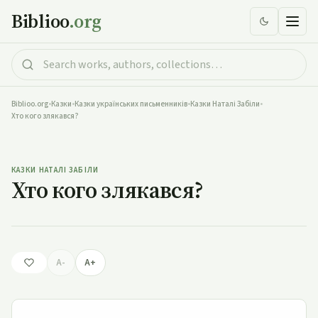
Biblioo
.org
Biblioo.org
•
Казки
•
Казки українських письменників
•
Казки Наталі Забіли
•
Хто кого злякався?
Хто кого злякався?
КАЗКИ НАТАЛІ ЗАБІЛИ
Хто кого злякався?
A-
A+