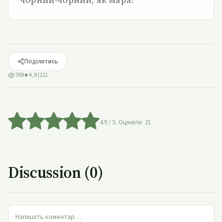
Поділитись
769
★
4,9 (21)
4.9
/ 5. Оцінили:
21
Discussion (0)