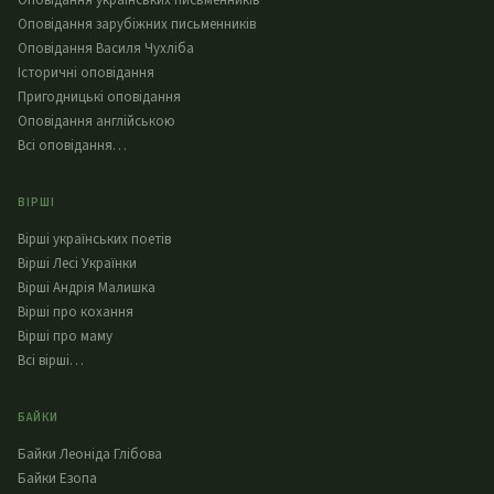
Оповідання українських письменників
Оповідання зарубіжних письменників
Оповідання Василя Чухліба
Історичні оповідання
Пригодницькі оповідання
Оповідання англійською
Всі оповідання…
ВІРШІ
Вірші українських поетів
Вірші Лесі Українки
Вірші Андрія Малишка
Вірші про кохання
Вірші про маму
Всі вірші…
БАЙКИ
Байки Леоніда Глібова
Байки Езопа