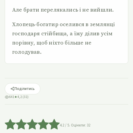
Але брати перелякались і не вийшли.
Хлопець-богатир оселився в землянці
господаря стійбища, а їжу ділив усім
порівну, щоб ніхто більше не
голодував.
Поділитись
641
★
4,2 (32)
4.2
/ 5. Оцінили:
32