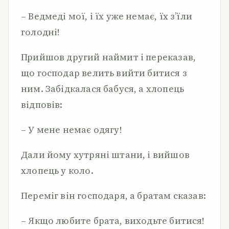
– Ведмеді мої, і їх уже немає, їх з’їли
голодні!
Прийшов другий наймит і переказав,
що господар велить вийти битися з
ним. Забідкалася бабуся, а хлопець
відповів:
– У мене немає одягу!
Дали йому хутряні штани, і вийшов
хлопець у коло.
Переміг він господаря, а братам сказав:
– Якщо любите брата, виходьте битися!