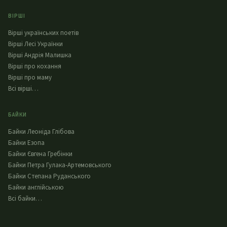
ВІРШІ
Вірші українських поетів
Вірші Лесі Українки
Вірші Андрія Малишка
Вірші про кохання
Вірші про маму
Всі вірші…
БАЙКИ
Байки Леоніда Глібова
Байки Езопа
Байки Євгена Гребінки
Байки Петра Гулака-Артемовського
Байки Степана Руданського
Байки англійською
Всі байки…