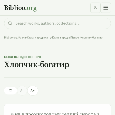
Biblioo
.org
Biblioo.org
•
Казки
•
Казки народів світу
•
Казки народів Півночі
•
Хлопчик-богатир
Хлопчик-богатир
КАЗКИ НАРОДІВ ПІВНОЧІ
Хлопчик-богатир
A-
A+
Жив у промисловому селищі сирота з