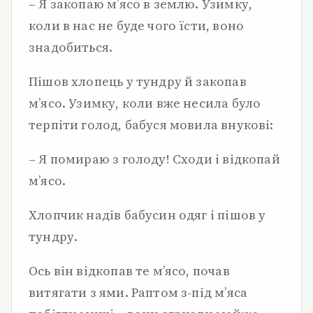
– Я закопаю м’ясо в землю. Узимку,
коли в нас не буде чого їсти, воно
знадобиться.
Пішов хлопець у тундру й закопав
м’ясо. Узимку, коли вже несила було
терпіти голод, бабуся мовила внукові:
– Я помираю з голоду! Сходи і відкопай
м’ясо.
Хлопчик надів бабусин одяг і пішов у
тундру.
Ось він відкопав те м’ясо, почав
витягати з ями. Раптом з-під м’яса