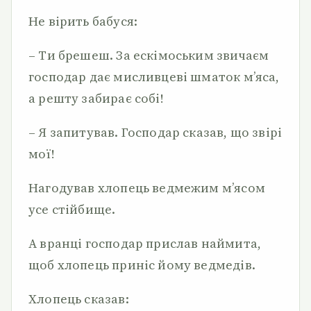
Не вірить бабуся:
– Ти брешеш. За ескімоським звичаєм
господар дає мисливцеві шматок м’яса,
а решту забирає собі!
– Я запитував. Господар сказав, що звірі
мої!
Нагодував хлопець ведмежим м’ясом
усе стійбище.
А вранці господар прислав наймита,
щоб хлопець приніс йому ведмедів.
Хлопець сказав: