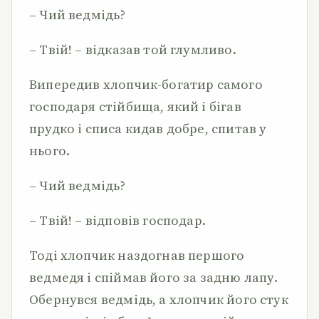
– Чий ведмідь?
– Твій! – відказав той глумливо.
Випередив хлопчик-богатир самого
господаря стійбища, який і бігав
прудко і списа кидав добре, спитав у
нього.
– Чий ведмідь?
– Твій! – відповів господар.
Тоді хлопчик наздогнав першого
ведмедя і спіймав його за задню лапу.
Обернувся ведмідь, а хлопчик його стук