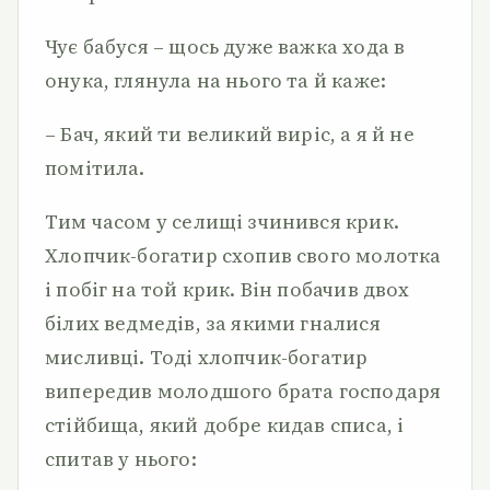
Чує бабуся – щось дуже важка хода в
онука, глянула на нього та й каже:
– Бач, який ти великий виріс, а я й не
помітила.
Тим часом у селищі зчинився крик.
Хлопчик-богатир схопив свого молотка
і побіг на той крик. Він побачив двох
білих ведмедів, за якими гналися
мисливці. Тоді хлопчик-богатир
випередив молодшого брата господаря
стійбища, який добре кидав списа, і
спитав у нього: