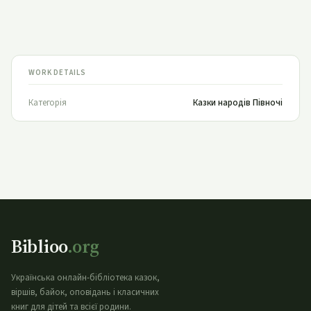
WORK DETAILS
Категорія
Казки народів Півночі
Biblioo
.org
Українська онлайн-бібліотека казок,
віршів, байок, оповідань і класичних
книг для дітей та всієї родини.