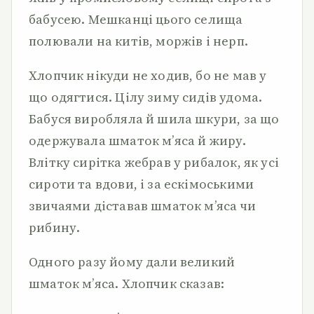
бабусею. Мешканці цього селища
полювали на китів, моржів і нерп.
Хлопчик нікуди не ходив, бо не мав у
що одягтися. Цілу зиму сидів удома.
Бабуся виробляла й шила шкури, за що
одержувала шматок м’яса й жиру.
Влітку сирітка жебрав у рибалок, як усі
сироти та вдови, і за ескімоськими
звичаями діставав шматок м’яса чи
рибину.
Одного разу йому дали великий
шматок м’яса. Хлопчик сказав: