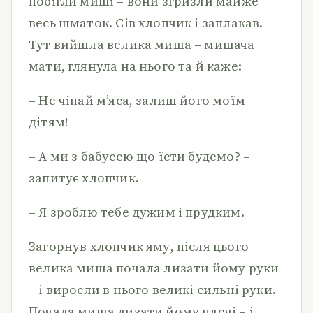
побігли миші – вони згризли майже
весь шматок. Сів хлопчик і заплакав.
Тут вийшла велика миша – мишача
мати, глянула на нього та й каже:
– Не чіпай м’яса, залиш його моїм
дітям!
– А ми з бабусею що їсти будемо? –
запитує хлопчик.
– Я зроблю тебе дужим і прудким.
Загорнув хлопчик яму, після цього
велика миша почала лизати йому руки
– і виросли в нього великі сильні руки.
Почала миша лизати йому плечі – і