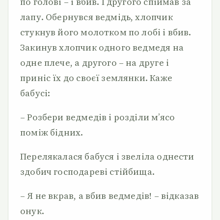
по голові – і вбив. І другого спіймав за
лапу. Обернувся ведмідь, хлопчик
стукнув його молотком по лобі і вбив.
Закинув хлопчик одного ведмедя на
одне плече, а другого – на друге і
приніс їх до своєї землянки. Каже
бабусі:
– Розбери ведмедів і розділи м’ясо
поміж бідних.
Перелякалася бабуся і звеліла однести
здобич господареві стійбища.
– Я не вкрав, а вбив ведмедів! – відказав
онук.