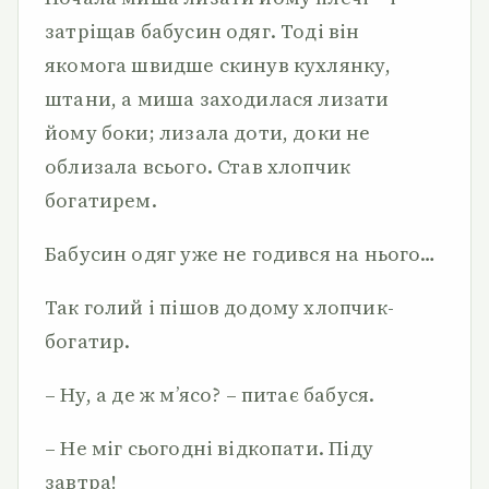
затріщав бабусин одяг. Тоді він
якомога швидше скинув кухлянку,
штани, а миша заходилася лизати
йому боки; лизала доти, доки не
облизала всього. Став хлопчик
богатирем.
Бабусин одяг уже не годився на нього…
Так голий і пішов додому хлопчик-
богатир.
– Ну, а де ж м’ясо? – питає бабуся.
– Не міг сьогодні відкопати. Піду
завтра!