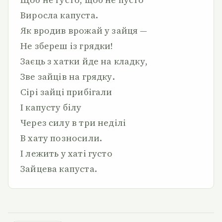
Виросла капуста.
Як вродив врожай у зайця —
Не збереш із грядки!
Заєць з хатки йде на кладку,
Зве зайців на грядку.
Сірі зайці прибігали
І капусту білу
Через силу в три неділі
В хату позносили.
І лежить у хаті густо
Зайцева капуста.