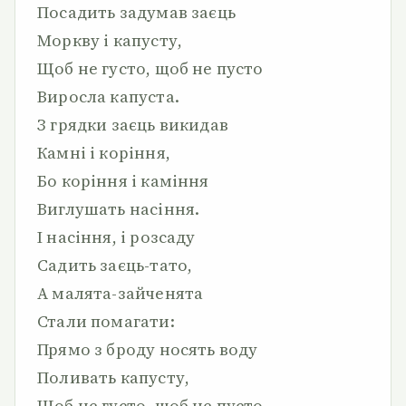
Посадить задумав заєць
Моркву і капусту,
Щоб не густо, щоб не пусто
Виросла капуста.
З грядки заєць викидав
Камні і коріння,
Бо коріння і каміння
Виглушать насіння.
І насіння, і розсаду
Садить заєць-тато,
А малята-зайченята
Стали помагати:
Прямо з броду носять воду
Поливать капусту,
Щоб не густо, щоб не пусто