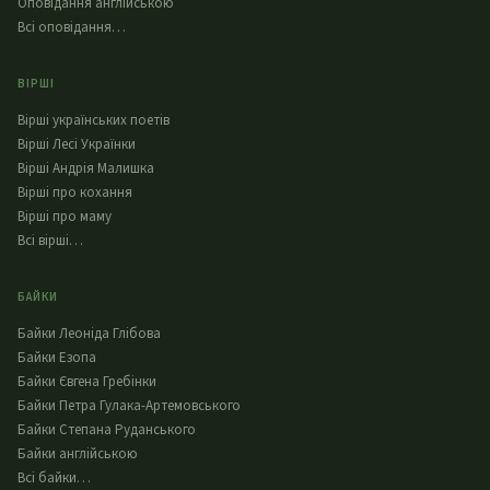
Оповідання англійською
Всі оповідання…
ВІРШІ
Вірші українських поетів
Вірші Лесі Українки
Вірші Андрія Малишка
Вірші про кохання
Вірші про маму
Всі вірші…
БАЙКИ
Байки Леоніда Глібова
Байки Езопа
Байки Євгена Гребінки
Байки Петра Гулака-Артемовського
Байки Степана Руданського
Байки англійською
Всі байки…