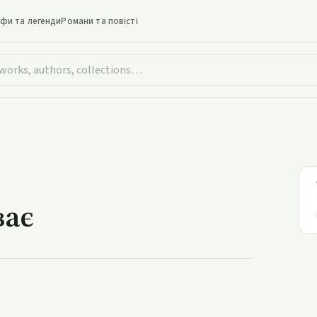
іфи та легенди
Романи та повісті
р тихо повіває
ває