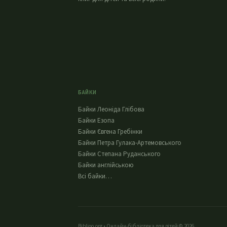
БАЙКИ
Байки Леоніда Глібова
Байки Езопа
Байки Євгена Гребінки
Байки Петра Гулака-Артемовського
Байки Степана Руданського
Байки англійською
Всі байки…
Biblioo.org • Онлайн-бібліотека для дітей © 2026