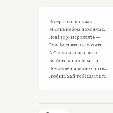
Вітер тихо повіває
Місяць небом походжає.
Ясні зорі мерехтять —
Зовсім спати не хотять.
А Сашуня хоче спати,
Бо його колише мати.
Все живе навколо спить…
Любий, хай тобі щастить.