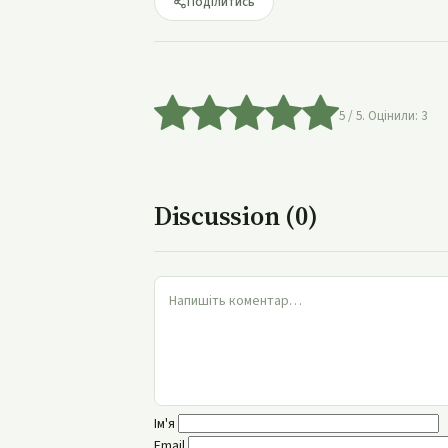
Поділитись
5
/ 5. Оцінили:
3
Discussion (0)
Ім'я
Email