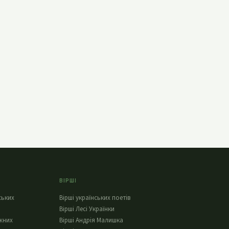
ВІРШІ
ських
Вірші українських поетів
Вірші Лесі Українки
жних
Вірші Андрія Малишка