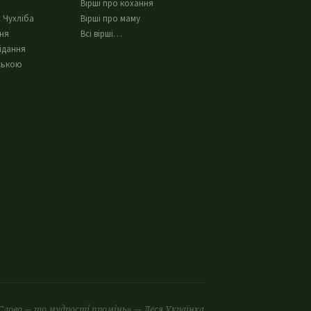
Вірші про кохання
 Чухліба
Вірші про маму
ння
Всі вірші…
ідання
ською
Слово — то мудрості промінь» — Леся Українка