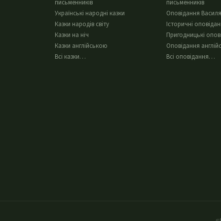
письменників
письменників
Українські народні казки
Оповідання Василя
Казки народів світу
Історичні оповіда
Казки на ніч
Пригодницькі опов
Казки англійською
Оповідання англій
Всі казки…
Всі оповідання…
«