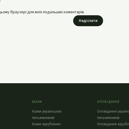
в цьому браузері для моїх подальших коментарів.
Надіслати
КАЗКИ
ОПОВІДАННЯ
Казки українських
Оповідання україн
письменників
письменників
Казки зарубіжних
Оповідання зарубі