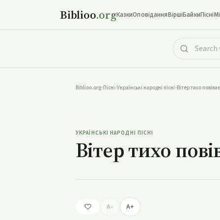
Biblioo
.org
Казки
Оповідання
Вірші
Байки
Пісні
М
Biblioo.org
•
Пісні
•
Українські народні пісні
•
Вітер тихо повіває
Віте
УКРАЇНСЬКІ НАРОДНІ ПІСНІ
Вітер тихо пові
A-
A+