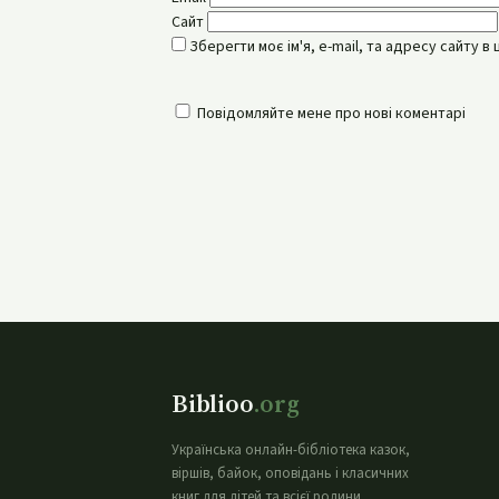
Сайт
Зберегти моє ім'я, e-mail, та адресу сайту 
Повідомляйте мене про нові коментарі
Biblioo
.org
Українська онлайн-бібліотека казок,
віршів, байок, оповідань і класичних
книг для дітей та всієї родини.