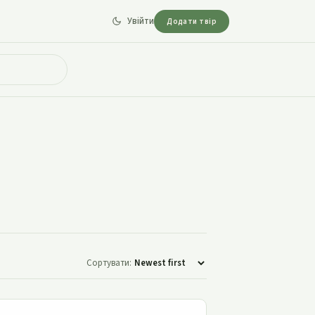
Увійти
Додати твір
Сортувати:
Два хлопчики