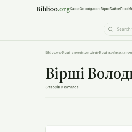
Biblioo
.org
Казки
Оповідання
Вірші
Байки
Пісні
М
Biblioo.org
•
Вірші та поезія для дітей
•
Вірші українських поет
Вірші Воло
6 творів у каталозі
Першоздоровкання