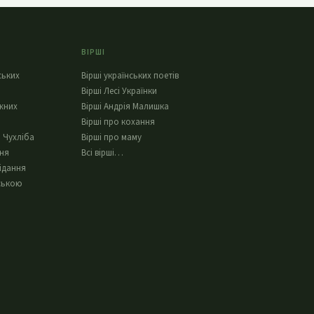
ВІРШІ
ських
Вірші українських поетів
Вірші Лесі Українки
жних
Вірші Андрія Малишка
Вірші про кохання
 Чухліба
Вірші про маму
ння
Всі вірші…
ідання
ською