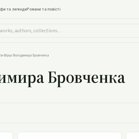
іфи та легенди
Романи та повісті
ів
•
Вірші Володимира Бровченка
димира Бровченка
Недожата нива