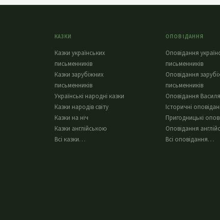
КАЗКИ
ОПОВІДАННЯ
Казки українських
Оповідання україн
письменників
письменників
Казки зарубіжних
Оповідання зарубі
письменників
письменників
Українські народні казки
Оповідання Василя
Казки народів світу
Історичні оповіда
Казки на ніч
Пригодницькі опов
Казки англійською
Оповідання англій
Всі казки…
Всі оповідання…