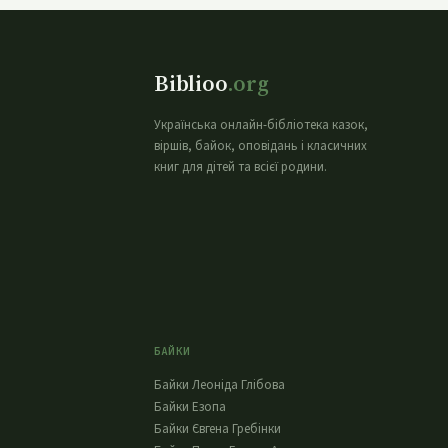
Biblioo
.org
Українська онлайн-бібліотека казок,
віршів, байок, оповідань і класичних
книг для дітей та всієї родини.
БАЙКИ
Байки Леоніда Глібова
Байки Езопа
Байки Євгена Гребінки