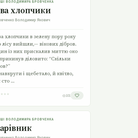
РШІ ВОЛОДИМИРА БРОВЧЕНКА
ва хлопчики
овченко Володимир Якович
а хлопчики в зелену пору року
 лісу вийшли,— вікових дібров.
ин із них прискалив миттю око
прикинув діловито: “Скільки
ов?”
навкруги і щебетало, й квітло,
 сто …
★
★
★
★
101
Чарівник
РШІ ВОЛОДИМИРА БРОВЧЕНКА
арівник
овченко Володимир Якович