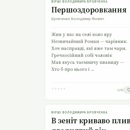
ВІРШІ ВОЛОДИМИРА БРОВЧЕНКА
Першоздоровкання
Бровченко Володимир Якович
Жив у нас на селі коло яру
Незвичайний Роман — чарівник.
Хоч насправді, які вже там чари.
Гречкосійний собі чоловік
Мав якусь таємничу планиду —
Хто б про нього і …
★
★
★
★
★
92
В зеніт криваво плив двадцятий вік…
ВІРШІ ВОЛОДИМИРА БРОВЧЕНКА
В зеніт криваво пли