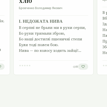
хліб
Бровченко Володимир Якович
В 
Вб
ік.
І. НЕДОЖАТА НИВА
Зд
В серпні не брали ми в руки серпи,
На
Бо руки тримали зброю,
Па
Бо наші достиглі пшеничні степи
Пр
Були тоді полем бою.
Зб
и
Нива — по колосу ходять зайці!…
Не
★
★
★
★
★
★
88