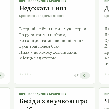
ВІРШІ ВОЛОДИМИРА БРОВЧЕНКА
ВІ
Недожата нива
Д
Бровченко Володимир Якович
Бр
В серпні не брали ми в руки серпи,
Дв
Бо руки тримали зброю,
До
Бо наші достиглі пшеничні степи
Од
Були тоді полем бою.
Й 
Нива – по колосу ходять зайці!
др
Місяць над степом …
А 
Як
★
★
★
★
★
★
91
Бесіди з внучкою про хліб
ВІРШІ ВОЛОДИМИРА БРОВЧЕНКА
ВІ
в
Бесіди з внучкою про
Ч
Бр