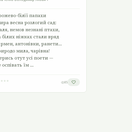
рожево-білії папахи
ира весна розлогий сад:
аля, немов незнані птахи,
 білих ніжках стали вряд
рмен, антонівки, ранети…
иродо мила, чарівна!
ерись отут усі поети —
 оспівать їм …
★
★
★
★
85