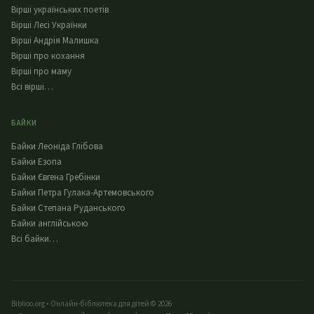
Вірші українських поетів
Вірші Лесі Українки
Вірші Андрія Малишка
Вірші про кохання
Вірші про маму
Всі вірші…
БАЙКИ
Байки Леоніда Глібова
Байки Езопа
Байки Євгена Гребінки
Байки Петра Гулака-Артемовського
Байки Степана Руданського
Байки англійською
Всі байки…
Biblioo.org • Онлайн-бібліотека для дітей © 2026