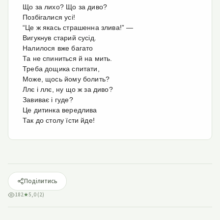
Що за лихо? Що за диво?
Позбігалися усі!
“Це ж якась страшенна злива!” —
Вигукнув старий сусід.
Налилося вже багато
Та не спиниться й на мить.
Треба дощика спитати,
Може, щось йому болить?
Ллє і ллє, ну що ж за диво?
Завиває і гуде?
Це дитинка вередлива
Так до столу їсти йде!
Поділитись
182
★
5,0 (2)