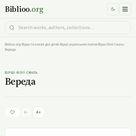
Biblioo
.org
Biblioo.org
•
Вірші та поезія для дітей
•
Вірші українських поетів
•
Вірші Юлії Смаль
•
Вереда
Вереда
ВІРШІ ЮЛІЇ СМАЛЬ
Вереда
A-
A+