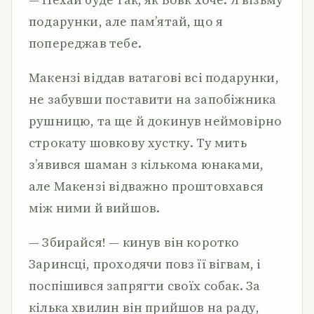
подарунки, але пам’ятай, що я
попереджав тебе.
Макензі віддав ватагові всі подарунки,
не забувши поставити на запобіжника
рушницю, та ще й докинув неймовірно
строкату шовкову хустку. Ту мить
з’явився шаман з кількома юнаками,
але Макензі відважно проштовхався
між ними й вийшов.
— Збирайся! — кинув він коротко
Заринсці, проходячи повз її вігвам, і
поспішився запрягти своїх собак. За
кілька хвилин він прийшов на раду,