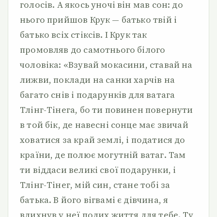
голосів. А якось уночі він мав сон: до
нього прийшов Крук — батько твій і
батько всіх стіксів. І Крук так
промовляв до самотнього білого
чоловіка: «Взувай мокасини, ставай на
лижви, поклади на санки харчів на
багато снів і подарунків для ватага
Тлінг-Тінега, бо ти повинен повернути
в той бік, де навесні сонце має звичай
ховатися за край землі, і податися до
країни, де полює могутній ватаг. Там
ти віддаси великі свої подарунки, і
Тлінг-Тінег, мій син, стане тобі за
батька. В його вігвамі є дівчина, я
вдихнув у неї подих життя для тебе. Ту