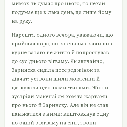
мимохіть думає про нього, то нехай
подумає ще кілька день, це лише йому
на руку.
Нарешті, одного вечора, уважаючи, що
прийшла пора, він зненацька залишив
курне ватаго-ве житло й попростував
до сусіднього вігваму. Як звичайно,
Заринска сиділа посеред жінок та
дівчат; усі вони шили мокасини й
цяткували одяг намистинами. Жінки
зустріли Макензі сміхом та жартами
про нього й Заринску. Але він не став
панькатися з ними; виштовхнув одну
по одній з вігваму на сніг, і вони