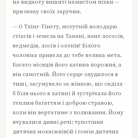
на видноту вишиті намистом піхви —
признаку своїх заручин.
— О Тлінг-Тінегу, могутній володарю
стіксів і земель на Танані, пане лососів,
ведмедів, лосів і оленів! Білого
чоловіка привела до тебе велика мета.
Багато місяців його хатина порожня, а
він самотній. Його серце знудилося в
тиші, засумувало за жінкою, що сиділа
б біля нього в хатині й зустрічала його
теплим багаттям і доброю стравою,
коли він вертатиме з полювання. Йому
вчувалися дивні речі: тупотіння
дитячих мокасинів(4) і гомін дитячих