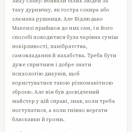
лиху славу: вбивали білих людей за
таку дурничку, як гостра сокира або
зламана рушниця. Але Відлюдько
Макензі прийшов до них сам, і в його
способі поводитися була чарівна суміш
покірливості, панібратства,
самовладання й нахабства. Треба бути
дуже спритним і добре знати
психологію дикунів, щоб
користуватися такою різноманітною
зброєю. Але він був досвідчений
майстер у цій справі, знав, коли треба
поступатися, а коли гнівно вергати
блискавки й громи.