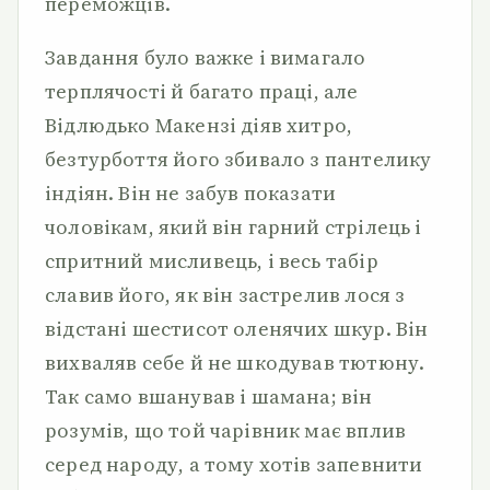
переможців.
Завдання було важке і вимагало
терплячості й багато праці, але
Відлюдько Макензі діяв хитро,
безтурбоття його збивало з пантелику
індіян. Він не забув показати
чоловікам, який він гарний стрілець і
спритний мисливець, і весь табір
славив його, як він застрелив лося з
відстані шестисот оленячих шкур. Він
вихваляв себе й не шкодував тютюну.
Так само вшанував і шамана; він
розумів, що той чарівник має вплив
серед народу, а тому хотів запевнити