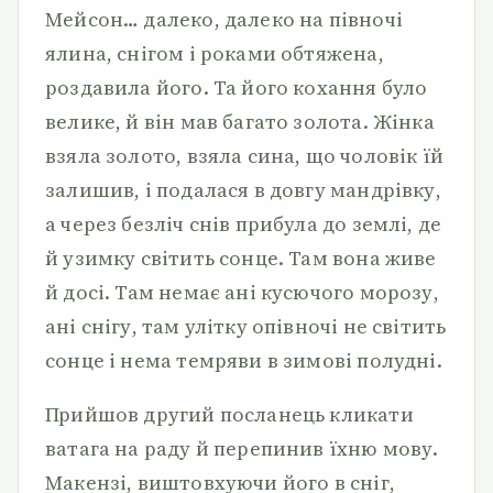
Мейсон… далеко, далеко на півночі
ялина, снігом і роками обтяжена,
роздавила його. Та його кохання було
велике, й він мав багато золота. Жінка
взяла золото, взяла сина, що чоловік їй
залишив, і подалася в довгу мандрівку,
а через безліч снів прибула до землі, де
й узимку світить сонце. Там вона живе
й досі. Там немає ані кусючого морозу,
ані снігу, там улітку опівночі не світить
сонце і нема темряви в зимові полудні.
Прийшов другий посланець кликати
ватага на раду й перепинив їхню мову.
Макензі, виштовхуючи його в сніг,