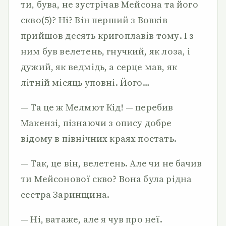
ти, бува, не зустрічав Мейсона та його
скво(5)? Ні? Він перший з Вовків
прийшов десять кригоплавів тому. І з
ним був велетень, гнучкий, як лоза, і
дужий, як ведмідь, а серце мав, як
літній місяць уповні. Його…
— Та це ж Мелмют Кід! — перебив
Макензі, пізнаючи з опису добре
відому в північних краях постать.
— Так, це він, велетень. Але чи не бачив
ти Мейсонової скво? Вона була рідна
сестра Заринщина.
— Ні, ватаже, але я чув про неї.