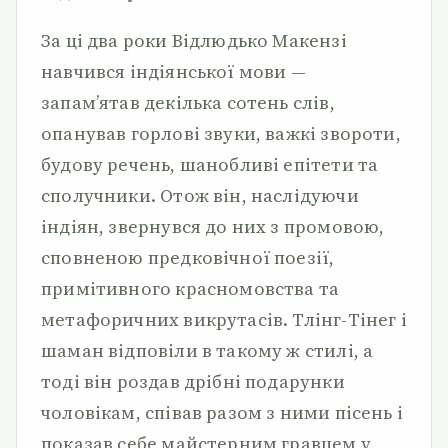
За ці два роки Відлюдько Макензі
навчився індіянської мови —
запам’ятав декілька сотень слів,
опанував горлові звуки, важкі звороти,
будову речень, шанобливі епітети та
сполучники. Отож він, наслідуючи
індіян, звернувся до них з промовою,
сповненою предковічної поезії,
примітивного красномовства та
метафоричних викрутасів. Тлінг-Тінег і
шаман відповіли в такому ж стилі, а
тоді він роздав дрібні подарунки
чоловікам, співав разом з ними пісень і
показав себе майстерним гравцем у