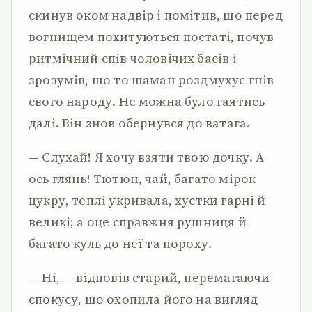
скинув оком надвір і помітив, що перед
вогнищем похитуються постаті, почув
ритмічний спів чоловічих басів і
зрозумів, що то шаман роздмухує гнів
свого народу. Не можна було гаятись
далі. Він знов обернувся до ватага.
— Слухай! Я хочу взяти твою дочку. А
ось глянь! Тютюн, чай, багато мірок
цукру, теплі укривала, хустки гарні й
великі; а оце справжня рушниця й
багато куль до неї та пороху.
— Ні, — відповів старий, перемагаючи
спокусу, що охопила його на вигляд