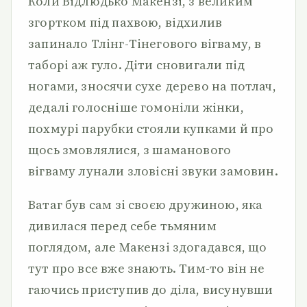
Коли Відлюдько Макензі, з великим
згортком під пахвою, відхилив
запинало Тлінг-Тінегового вігваму, в
таборі аж гуло. Діти сновигали під
ногами, зносячи сухе дерево на потлач,
дедалі голосніше гомоніли жінки,
похмурі парубки стояли купками й про
щось змовлялися, з шаманового
вігваму лунали зловісні звуки замовин.
Ватаг був сам зі своєю дружиною, яка
дивилася перед себе тьмяним
поглядом, але Макензі здогадався, що
тут про все вже знають. Тим-то він не
гаючись приступив до діла, висунувши