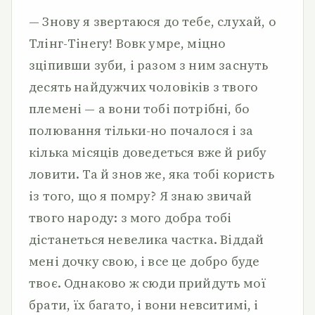
— Знову я звертаюся до тебе, слухай, о
Тлінг-Тінегу! Вовк умре, міцно
зціпивши зуби, і разом з ним заснуть
десять найдужчих чоловіків з твого
племені — а вони тобі потрібні, бо
полювання тільки-но почалося і за
кілька місяців доведеться вже й рибу
ловити. Та й знов же, яка тобі користь
із того, що я помру? Я знаю звичай
твого народу: з мого добра тобі
дістанеться невелика частка. Віддай
мені дочку свою, і все це добро буде
твоє. Однаково ж сюди прийдуть мої
брати, їх багато, і вони невситимі, і