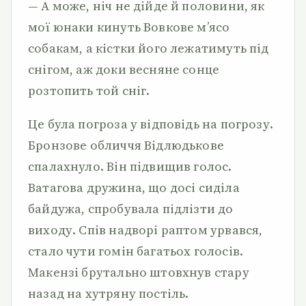
— А може, ніч не дійде й половини, як
мої юнаки кинуть Вовкове м’ясо
собакам, а кістки його лежатимуть під
снігом, аж доки весняне сонце
розтопить той сніг.
Це була погроза у відповідь на погрозу.
Бронзове обличчя Відлюдькове
спалахнуло. Він підвищив голос.
Ватагова дружина, що досі сиділа
байдужа, спробувала підлізти до
виходу. Спів надворі раптом урвався,
стало чути гомін багатьох голосів.
Макензі брутально штовхнув стару
назад на хутряну постіль.