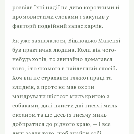
розвіяв їхні надії на диво короткими й
промовистими словами і закупив у
факторії подвійний запас харчів.
Як уже зазначалося, Відлюдько Макензі
був практична людина. Коли він чого-
небудь хотів, то звичайно домагався
того, і то якомога в найлегший спосіб.
Хоч він не страхався тяжкої праці та
злиднів, а проте не мав охоти
мандрувати шістсот миль кригою з
собаками, далі плисти дві тисячі миль
океаном та ще десь із тисячу миль
добиратися до рідного краю, — і все
лиш задля того, щоб знайти собі