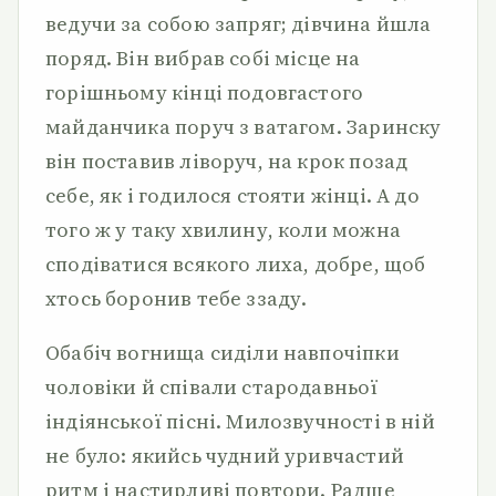
ведучи за собою запряг; дівчина йшла
поряд. Він вибрав собі місце на
горішньому кінці подовгастого
майданчика поруч з ватагом. Заринску
він поставив ліворуч, на крок позад
себе, як і годилося стояти жінці. А до
того ж у таку хвилину, коли можна
сподіватися всякого лиха, добре, щоб
хтось боронив тебе ззаду.
Обабіч вогнища сиділи навпочіпки
чоловіки й співали стародавньої
індіянської пісні. Милозвучності в ній
не було: якийсь чудний уривчастий
ритм і настирливі повтори. Радше