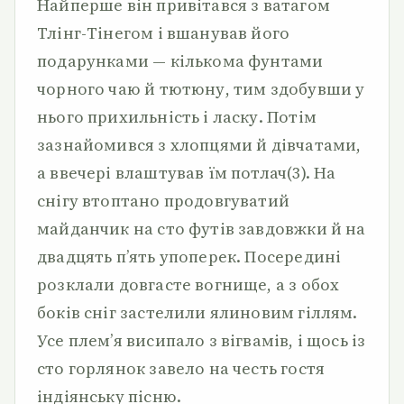
Найперше він привітався з ватагом
Тлінг-Тінегом і вшанував його
подарунками — кількома фунтами
чорного чаю й тютюну, тим здобувши у
нього прихильність і ласку. Потім
зазнайомився з хлопцями й дівчатами,
а ввечері влаштував їм потлач(3). На
снігу втоптано продовгуватий
майданчик на сто футів завдовжки й на
двадцять п’ять упоперек. Посередині
розклали довгасте вогнище, а з обох
боків сніг застелили ялиновим гіллям.
Усе плем’я висипало з вігвамів, і щось із
сто горлянок завело на честь гостя
індіянську пісню.