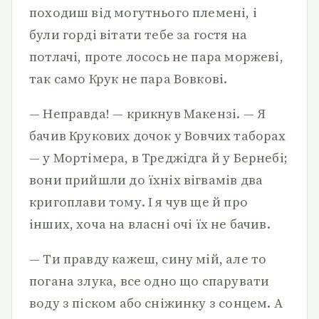
походиш від могутнього племені, і
були горді вітати тебе за гостя на
потлачі, проте лосось не пара моржеві,
так само Крук не пара Вовкові.
— Неправда! — крикнув Макензі. — Я
бачив Крукових дочок у Вовчих таборах
— у Мортімера, в Треджідга й у Бернебі;
вони прийшли до їхніх вігвамів два
кригоплави тому. І я чув ще й про
інших, хоча на власні очі їх не бачив.
— Ти правду кажеш, сину мій, але то
погана злука, все одно що спарувати
воду з піском або сніжинку з сонцем. А