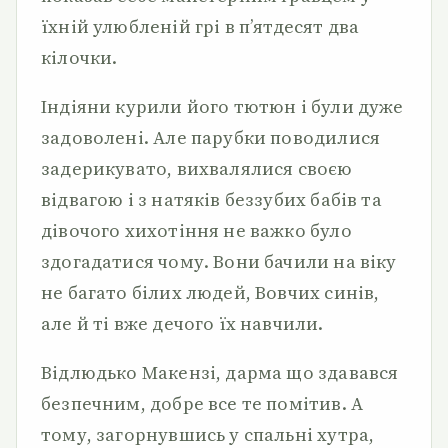
їхній улюбленій грі в п’ятдесят два
кілочки.
Індіяни курили його тютюн і були дуже
задоволені. Але парубки поводилися
задерикувато, вихвалялися своєю
відвагою і з натяків беззубих бабів та
дівочого хихотіння не важко було
здогадатися чому. Вони бачили на віку
не багато білих людей, Вовчих синів,
але й ті вже дечого їх навчили.
Відлюдько Макензі, дарма що здавався
безпечним, добре все те помітив. А
тому, загорнувшись у спальні хутра,