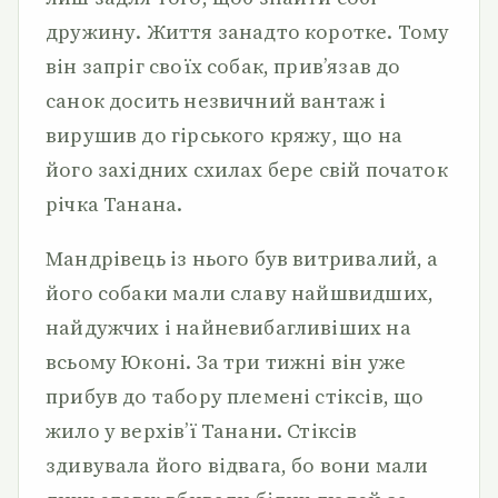
дружину. Життя занадто коротке. Тому
він запріг своїх собак, прив’язав до
санок досить незвичний вантаж і
вирушив до гірського кряжу, що на
його західних схилах бере свій початок
річка Танана.
Мандрівець із нього був витривалий, а
його собаки мали славу найшвидших,
найдужчих і найневибагливіших на
всьому Юконі. За три тижні він уже
прибув до табору племені стіксів, що
жило у верхів’ї Танани. Стіксів
здивувала його відвага, бо вони мали