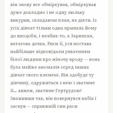
він знову все обміркував, обміркував
дуже докладно і не одну люльку
викурив, складаючи план, як діяти. Із
усіх дівчат тільки одна припала йому
до вподоби, і неабих-то, а Заринска,
ватагова дочка. Риси її, уся постава
найбільше відповідали уявленням
білої людини про жіночу вроду — вона
була майже аномалія серед інших
дівчат свого племені. Він здобуде ту
дівчину, одружиться з нею і зватиме
її… авжеж, зватиме Гертрудою!
Зваживши так, він повернувся набік і
заснув — справжній син раси