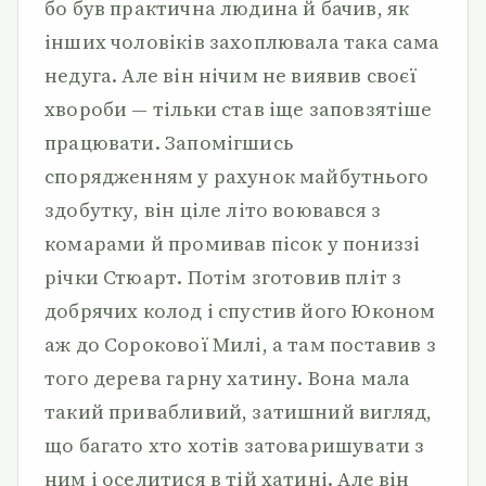
бо був практична людина й бачив, як
інших чоловіків захоплювала така сама
недуга. Але він нічим не виявив своєї
хвороби — тільки став іще заповзятіше
працювати. Запомігшись
спорядженням у рахунок майбутнього
здобутку, він ціле літо воювався з
комарами й промивав пісок у пониззі
річки Стюарт. Потім зготовив пліт з
добрячих колод і спустив його Юконом
аж до Сорокової Милі, а там поставив з
того дерева гарну хатину. Вона мала
такий привабливий, затишний вигляд,
що багато хто хотів затоваришувати з
ним і оселитися в тій хатині. Але він