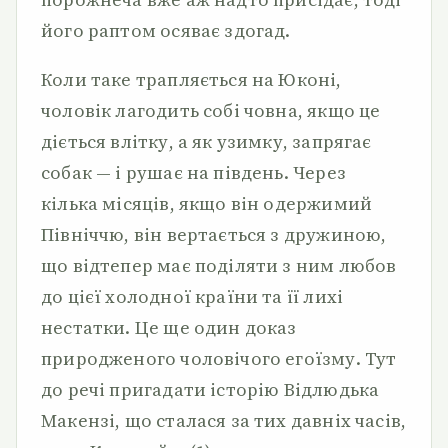
його раптом осяває здогад.
Коли таке трапляється на Юконі,
чоловік лагодить собі човна, якщо це
діється влітку, а як узимку, запрягає
собак — і рушає на південь. Через
кілька місяців, якщо він одержимий
Північчю, він вертається з дружиною,
що відтепер має поділяти з ним любов
до цієї холодної країни та її лихі
нестатки. Це ще один доказ
природженого чоловічого егоїзму. Тут
до речі пригадати історію Відлюдька
Макензі, що сталася за тих давніх часів,