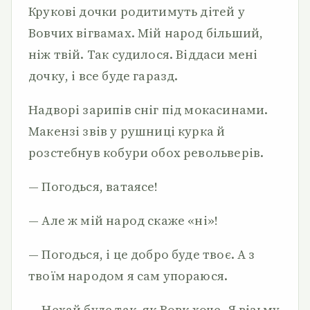
Крукові дочки родитимуть дітей у
Вовчих вігвамах. Мій народ більший,
ніж твій. Так судилося. Віддаси мені
дочку, і все буде гаразд.
Надворі зарипів сніг під мокасинами.
Макензі звів у рушниці курка й
розстебнув кобури обох револьверів.
— Погодься, ватаясе!
— Але ж мій народ скаже «ні»!
— Погодься, і це добро буде твоє. А з
твоїм народом я сам упораюся.
— Нехай буде так, як Вовк хоче. Я візьму