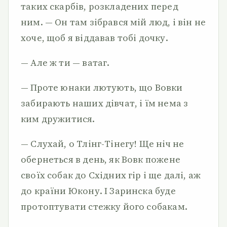
таких скарбів, розкладених перед
ним. — Он там зібрався мій люд, і він не
хоче, щоб я віддавав тобі дочку.
— Але ж ти — ватаг.
— Проте юнаки лютують, що Вовки
забирають наших дівчат, і їм нема з
ким дружитися.
— Слухай, о Тлінг-Тінегу! Ще ніч не
обернеться в день, як Вовк пожене
своїх собак до Східних гір і ще далі, аж
до країни Юкону. І Заринска буде
протоптувати стежку його собакам.