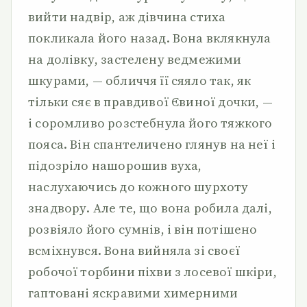
вийти надвір, аж дівчина стиха
покликала його назад. Вона вклякнула
на долівку, застелену ведмежими
шкурами, — обличчя її сяяло так, як
тільки сяє в правдивої Євиної дочки, —
і соромливо розстебнула його тяжкого
пояса. Він спантеличено глянув на неї і
підозріло нашорошив вуха,
наслухаючись до кожного шурхоту
знадвору. Але те, що вона робила далі,
розвіяло його сумнів, і він потішено
всміхнувся. Вона вийняла зі своєї
робочої торбини піхви з лосевої шкіри,
гаптовані яскравими химерними