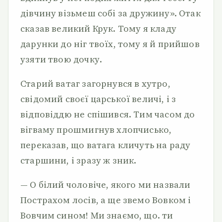
дівчину візьмеш собі за дружину». Отак
сказав великий Крук. Тому я кладу
дарунки до ніг твоїх, тому я й прийшов
узяти твою дочку.
Старий ватаг загорнувся в хутро,
свідомий своєї царської величі, і з
відповіддю не спішився. Тим часом до
вігваму прошмигнув хлопчисько,
переказав, що ватага кличуть на раду
старшини, і зразу ж зник.
— О білий чоловіче, якого ми назвали
Пострахом лосів, а ще звемо Вовком і
Вовчим сином! Ми знаємо, що. ти