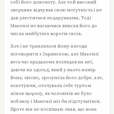
собі його допомогу. Але той високий
зверхник відчував свою могутність і не
дав улеститися подарунками. Тоді
Макензі не вагаючись вписав його до
числа майбутніх ворогів своїх.
Хоч і не траплялося йому нагоди
поговорити з Заринскою, але Макензі
весь час крадькома поглядав на неї,
даючи на здогад, який у нього намір.
Вона, звісно, зрозуміла його добре, але,
кокетуючи, оточувала себе гуртом
жінок щоразу, як чоловіків не було
поблизу і Макензі міг би підступитися.
Проте він не поспішав: знав, що вона