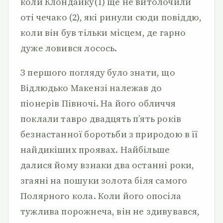
коли Клондайку(1) ще не витолочили
оті чечако (2), які ринули сюди повіддю,
коли він був тільки місцем, де гарно
дуже ловився лосось.
З першого погляду було знати, що
Відлюдько Макензі належав до
піонерів Півночі. На його обличчя
поклали тавро двадцять п’ять років
безнастанної боротьби з природою в її
найдикіших проявах. Найбільше
далися йому взнаки два останні роки,
згаяні на пошуки золота біля самого
Полярного кола. Коли його опосіла
тужлива порожнеча, він не здивувався,