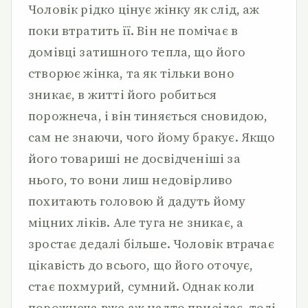
Чоловік рідко цінує жінку як слід, аж
поки втратить її. Він не помічає в
домівці затишного тепла, що його
створює жінка, та як тільки воно
зникає, в житті його робиться
порожнеча, і він тиняється сновидою,
сам не знаючи, чого йому бракує. Якщо
його товариші не досвідченіші за
нього, то вони лиш недовірливо
похитають головою й дадуть йому
міцних ліків. Але туга не зникає, а
зростає дедалі більше. Чоловік втрачає
цікавість до всього, що його оточує,
стає похмурий, сумний. Однак коли
порожнеча вже аж надто присідає, тоді