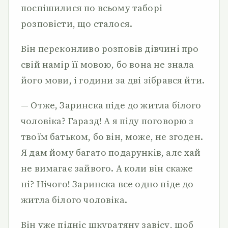
поспішилися по всьому таборі
розповісти, що сталося.
Він переконливо розповів дівчині про
свій намір її мовою, бо вона не знала
його мови, і години за дві зібрався йти.
— Отже, Заринска піде до житла білого
чоловіка? Гаразд! А я піду поговорю з
твоїм батьком, бо він, може, не згоден.
Я дам йому багато подарунків, але хай
не вимагає зайвого. А коли він скаже
ні? Нічого! Заринска все одно піде до
житла білого чоловіка.
Він уже підніс шкуратяну завісу, щоб