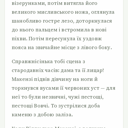
візерунками, потім витягла його
великого мисливського ножа, оглянула
шанобливо гостре лезо, доторкнулася
до нього пальцем і встромила в нові
піхви. Потім пересунула їх уздовж
пояса на звичайне місце з лівого боку.
Справжнісінька тобі сцена з
стародавніх часів: дама та її лицар!
Макензі підвів дівчину на ноги й
торкнувся вусами її червоних уст — для
неї то були незвичні, чужі пестощі,
пестощі Вовчі. То зустрілися доба
каменю з добою заліза.