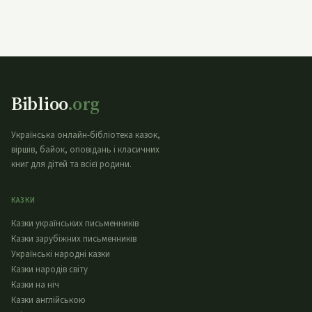
Biblioo
.org
Українська онлайн-бібліотека казок,
віршів, байок, оповідань і класичних
книг для дітей та всієї родини.
КАЗКИ
Казки українських письменників
Казки зарубіжних письменників
Українські народні казки
Казки народів світу
Казки на ніч
Казки англійською