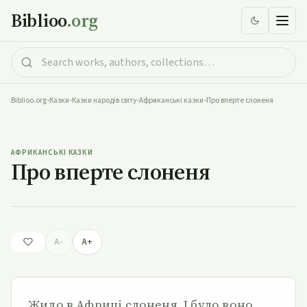
Biblioo
.org
Biblioo.org
•
Казки
•
Казки народів світу
•
Африканські казки
•
Про вперте слоненя
Про вперте слоненя
АФРИКАНСЬКІ КАЗКИ
Про вперте слоненя
A-
A+
Жило в Африці слоненя. І було воно