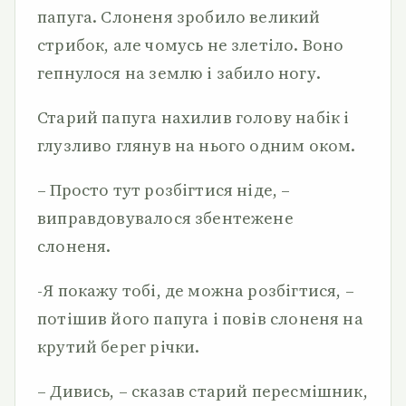
папуга. Слоненя зробило великий
стрибок, але чомусь не злетіло. Воно
гепнулося на землю і забило ногу.
Старий папуга нахилив голову набік і
глузливо глянув на нього одним оком.
– Просто тут розбігтися ніде, –
виправдовувалося збентежене
слоненя.
-Я покажу тобі, де можна розбігтися, –
потішив його папуга і повів слоненя на
крутий берег річки.
– Дивись, – сказав старий пересмішник,