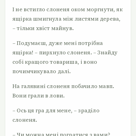
І не встигло слоненя оком моргнути, як
ящірка шмигнула між листями дерева,
– тільки хвіст майнув.
– Подумаєш, дуже мені потрібна
ящірка! – пирхнуло слоненя. – Знайду
собі кращого товариша, і воно
почимчикувало далі.
На галявині слоненя побачило мавп.
Вони грали в лови.
– Ось ця гра для мене, – зраділо
слоненя.
– Чи можна мені погратися з вами?