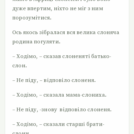
дуже впертим, ніхто не міг з ним
порозумітися.
Ось якось зібралася вся велика слоняча
родина погуляти.
– Ходімо, – сказав слоненяті батько-
слон.
– Не піду, – відповіло слоненя.
– Ходімо, – сказала мама-слониха.
– Не піду, -знову відповіло слоненя.
– Ходімо, – сказали старші брати-
слони.