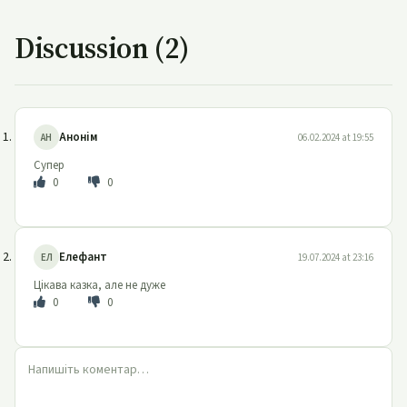
Discussion (2)
Анонім
АН
06.02.2024 at 19:55
Супер
0
0
Елефант
ЕЛ
19.07.2024 at 23:16
Цікава казка, але не дуже
0
0