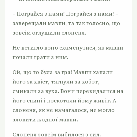
– Пограйся з нами! Пограйся з нами! –
заверещали мавпи, та так голосно, що
зовсім оглушили слоненя.
Не встигло воно схаменутися, як мавпи
почали грати з ним.
Ой, що то була за гра! Мавпи хапали
його за хвіст, тягнули за хобот,
смикали за вуха. Вони перекидалися на
його спині і лоскотали йому живіт. А
слоненя, як не намагалося, не могло
зловити жодної мавпи.
Слоненя зовсім вибилося з сил.