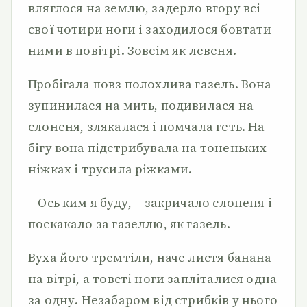
вляглося на землю, задерло вгору всі
свої чотири ноги і заходилося бовтати
ними в повітрі. Зовсім як левеня.
Пробігала повз полохлива газель. Вона
зупинилася на мить, подивилася на
слоненя, злякалася і помчала геть. На
бігу вона підстрибувала на тоненьких
ніжках і трусила ріжками.
– Ось ким я буду, – закричало слоненя і
поскакало за газеллю, як газель.
Вуха його тремтіли, наче листя банана
на вітрі, а товсті ноги запліталися одна
за одну. Незабаром від стрибків у нього