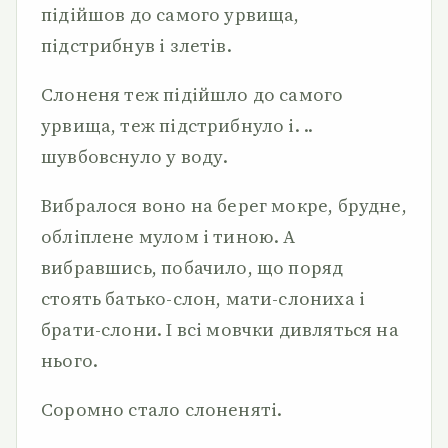
підійшов до самого урвища,
підстрибнув і злетів.
Слоненя теж підійшло до самого
урвища, теж підстрибнуло і. ..
шувбовснуло у воду.
Вибралося воно на берег мокре, брудне,
обліплене мулом і тиною. А
вибравшись, побачило, що поряд
стоять батько-слон, мати-слониха і
брати-слони. І всі мовчки дивляться на
нього.
Соромно стало слоненяті.