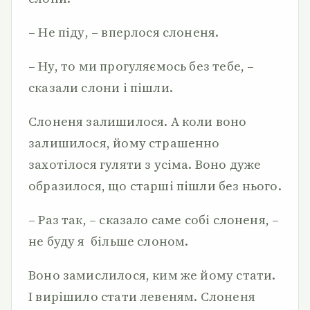
– Не піду, – вперлося слоненя.
– Ну, то ми прогуляємось без тебе, –
сказали слони і пішли.
Слоненя залишилося. А коли воно
залишилося, йому страшенно
захотілося гуляти з усіма. Воно дуже
образилося, що старші пішли без нього.
– Раз так, – сказало саме собі слоненя, –
не буду я більше слоном.
Воно замислилося, ким же йому стати.
І вирішило стати левеням. Слоненя