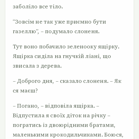
заболіло все тіло.
“Зовсім не так уже приємно бути
газеллю”, – подумало слоненя.
Тут воно побачило зеленооку ящірку.
Ящірка сиділа на гнучкій ліані, що
звисала з дерева.
– Доброго дня, – сказало слоненя. – Як
ся маєш?
– Погано, – відповіла ящірка. –
Відпустила я своїх діток на річку –
погратись із двоюрідними братами,
маленькими крокодильчиками. Боюся,