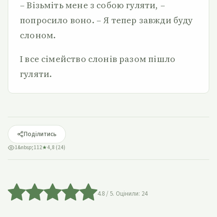
– Візьміть мене з собою гуляти, –
попросило воно. – Я тепер завжди буду
слоном.
І все сімейство слонів разом пішло
гуляти.
Поділитись
1&nbsp;112
★
4,8 (24)
4.8
/ 5. Оцінили:
24