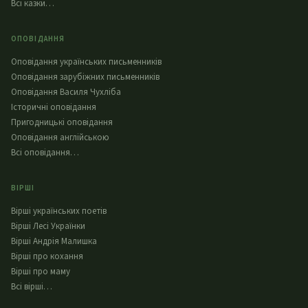
Всі казки…
ОПОВІДАННЯ
Оповідання українських письменників
Оповідання зарубіжних письменників
Оповідання Василя Чухліба
Історичні оповідання
Пригодницькі оповідання
Оповідання англійською
Всі оповідання…
ВІРШІ
Вірші українських поетів
Вірші Лесі Українки
Вірші Андрія Малишка
Вірші про кохання
Вірші про маму
Всі вірші…