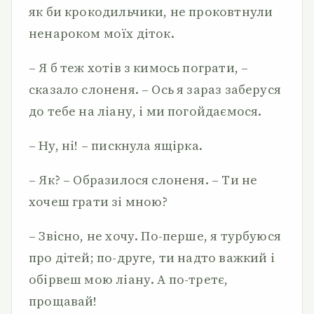
як би крокодильчики, не проковтнули
ненароком моїх діток.
– Я б теж хотів з кимось пограти, –
сказало слоненя. – Ось я зараз заберуся
до тебе на ліану, і ми погойдаємося.
– Ну, ні! – пискнула ящірка.
– Як? – Образилося слоненя. – Ти не
хочеш грати зі мною?
– Звісно, не хочу. По-перше, я турбуюся
про дітей; по-друге, ти надто важкий і
обірвеш мою ліану. А по-третє,
прощавай!