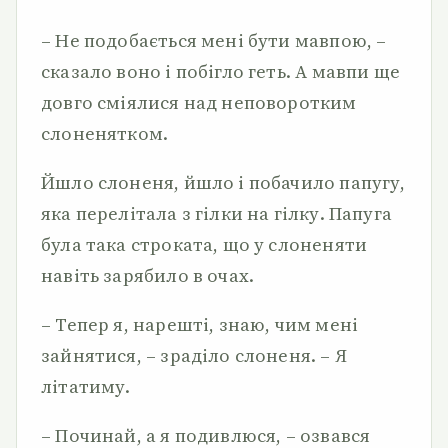
– Не подобається мені бути мавпою, –
сказало воно і побігло геть. А мавпи ще
довго сміялися над неповоротким
слоненятком.
Йшло слоненя, йшло і побачило папугу,
яка перелітала з гілки на гілку. Папуга
була така строката, що у слоненяти
навіть зарябило в очах.
– Тепер я, нарешті, знаю, чим мені
зайнятися, – зраділо слоненя. – Я
літатиму.
– Починай, а я подивлюся, – озвався