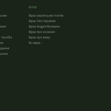
ВІРШІ
ських
Вірші українських поетів
Вірші Лесі Українки
жних
Вірші Андрія Малишка
Вірші про кохання
 Чухліба
Вірші про маму
ння
Всі вірші…
ідання
ською