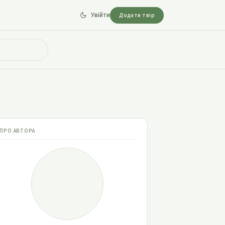
Увійти
Додати твір
ПРО АВТОРА