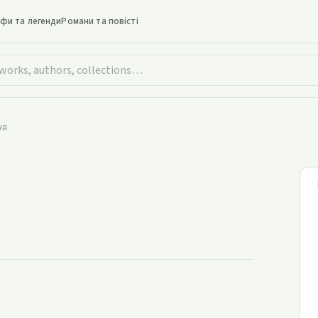
іфи та легенди
Романи та повісті
уд
Одуд