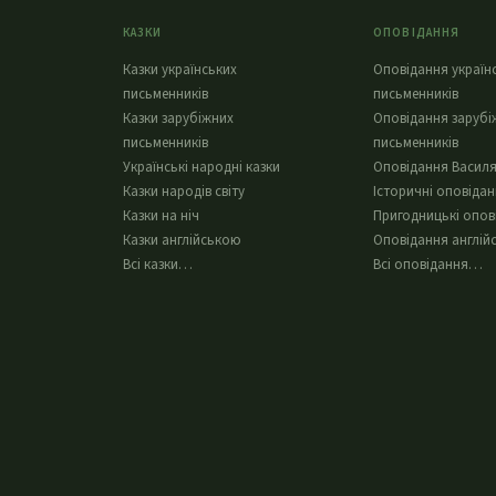
КАЗКИ
ОПОВІДАННЯ
Казки українських
Оповідання україн
письменників
письменників
Казки зарубіжних
Оповідання зарубі
письменників
письменників
Українські народні казки
Оповідання Василя
Казки народів світу
Історичні оповіда
Казки на ніч
Пригодницькі опов
Казки англійською
Оповідання англій
Всі казки…
Всі оповідання…