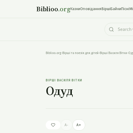
Biblioo
.org
Казки
Оповідання
Вірші
Байки
Пісні
М
Biblioo.org
•
Вірші та поезія для дітей
•
Вірші Василя Вітки
•
Од
ВІРШІ ВАСИЛЯ ВІТКИ
Одуд
A-
A+