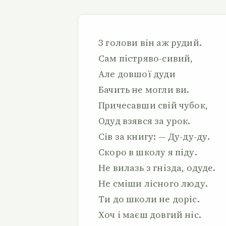
З голови він аж рудий.
Сам пістряво-сивий,
Але довшої дуди
Бачить не могли ви.
Причесавши свій чубок,
Одуд взявся за урок.
Сів за книгу: — Ду-ду-ду.
Скоро в школу я піду.
Не вилазь з гнізда, одуде.
Не сміши лісного люду.
Ти до школи не доріс.
Хоч і маєш довгий ніс.