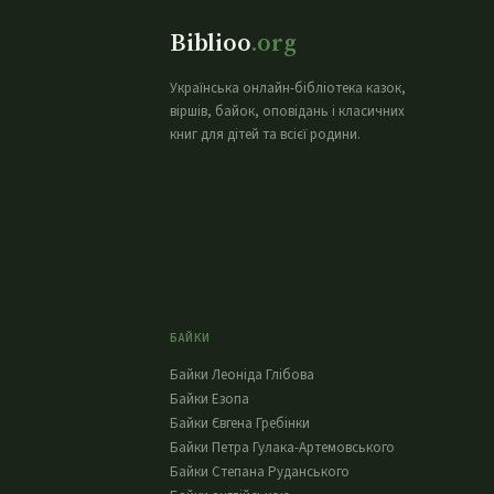
Biblioo
.org
Українська онлайн-бібліотека казок,
віршів, байок, оповідань і класичних
книг для дітей та всієї родини.
БАЙКИ
Байки Леоніда Глібова
Байки Езопа
Байки Євгена Гребінки
Байки Петра Гулака-Артемовського
Байки Степана Руданського