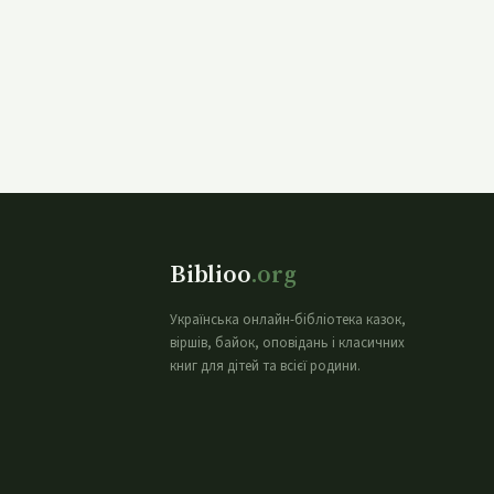
Biblioo
.org
Українська онлайн-бібліотека казок,
віршів, байок, оповідань і класичних
книг для дітей та всієї родини.