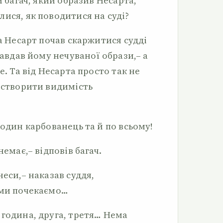
й багач, який образив Несарта,
ися, як поводитися на суді?
ла Несарт почав скаржитися судді
завдав йому нечуваної образи,– а
е. Та від Несарта просто так не
и створити видимість
 один карбованець та й по всьому!
немає,– відповів багач.
неси,– наказав суддя,
 ми почекаємо…
 година, друга, третя… Нема