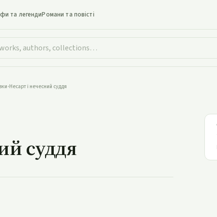
іфи та легенди
Романи та повісті
зки
•
Несарт і нечесний суддя
 і нечесний суддя
ний суддя