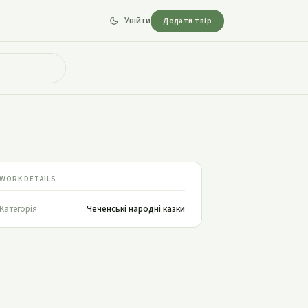
Увійти
Додати твір
WORK DETAILS
Категорія
Чеченські народні казки