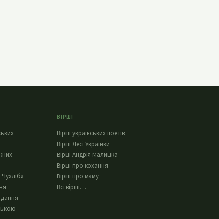
ВІРШІ
ських
Вірші українських поетів
Вірші Лесі Українки
жних
Вірші Андрія Малишка
Вірші про кохання
 Чухліба
Вірші про маму
ння
Всі вірші…
ідання
ською