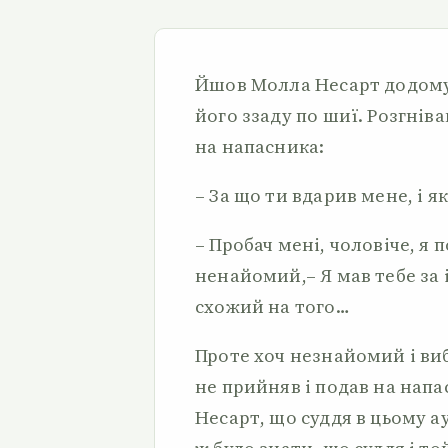
Йшов Молла Несарт додому 
його ззаду по шиї. Розгнів
на напасника:
– За що ти вдарив мене, і 
– Пробач мені, чоловіче, я
ненайомий,– Я мав тебе за 
схожий на того…
Проте хоч незнайомий і ви
не прийняв і подав на напас
Несарт, що суддя в цьому ау