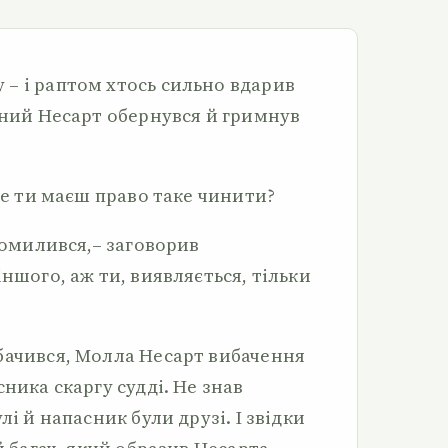
– і раптом хтось сильно вдарив
аний Несарт обернувся й гримнув
яке ти маєш право таке чинити?
 помилився,– заговорив
іншого, аж ти, виявляється, тільки
бачився, Молла Несарт вибачення
ника скаргу судді. Не знав
лі й напасник були друзі. І звідки