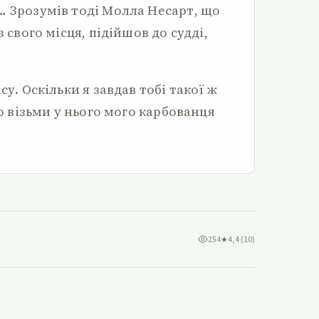
… Зрозумів тоді Молла Несарт, що
з свого місця, підійшов до судді,
су. Оскільки я завдав тобі такої ж
то візьми у нього мого карбованця
254
★
4,4 (10)