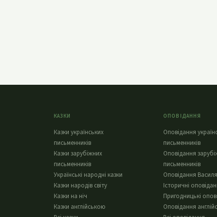
КАЗКИ
ОПОВІДАННЯ
Казки українських
Оповідання україн
письменників
письменників
Казки зарубіжних
Оповідання зарубі
письменників
письменників
Українські народні казки
Оповідання Василя
Казки народів світу
Історичні оповіда
Казки на ніч
Пригодницькі опов
Казки англійською
Оповідання англій