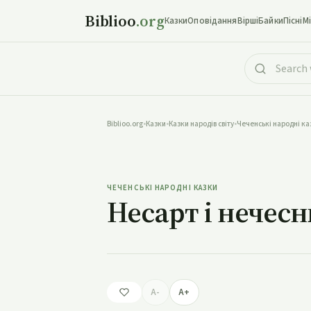
Biblioo
.org
Казки
Оповідання
Вірші
Байки
Пісні
М
Biblioo.org
•
Казки
•
Казки народів світу
•
Чеченські народні ка
Несарт
ЧЕЧЕНСЬКІ НАРОДНІ КАЗКИ
Несарт і нечес
A-
A+