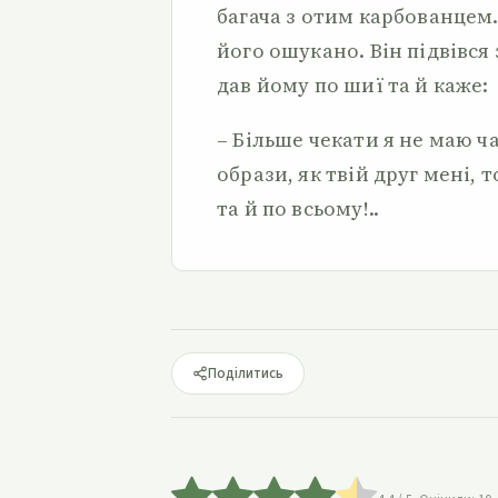
багача з отим карбованцем
його ошукано. Він підвівся 
дав йому по шиї та й каже:
– Більше чекати я не маю ча
образи, як твій друг мені, 
та й по всьому!..
Поділитись