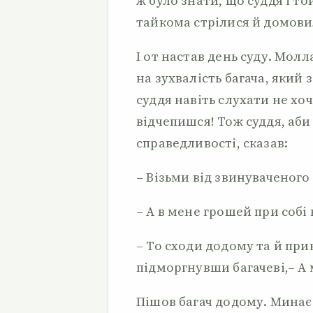
ж було знати, що суддя і то
тайкома стрілися й домовил
І от настав день суду. Мол
на зухвалість багача, який 
суддя навіть слухати не хоч
відчепишся! Тож суддя, аб
справедливості, сказав:
– Візьми від звинуваченого
– А в мене грошей при собі 
– То сходи додому та й при
підморгнувши багачеві,– А
Пішов багач додому. Минає