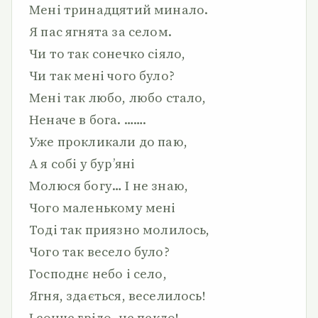
Мені тринадцятий минало.
Я пас ягнята за селом.
Чи то так сонечко сіяло,
Чи так мені чого було?
Мені так любо, любо стало,
Неначе в бога. …….
Уже прокликали до паю,
А я собі у бур’яні
Молюся богу… І не знаю,
Чого маленькому мені
Тоді так приязно молилось,
Чого так весело було?
Господнє небо і село,
Ягня, здається, веселилось!
І сонце гріло, не пекло!