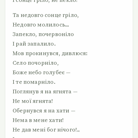
Та недовго сонце гріло,
Недовго молилось…
Запекло, почервоніло
І рай запалило.
Мов прокинувся, дивлюся:
Село почорніло,
Боже небо голубеє —
І те помарніло.
Поглянув я на ягнята —
Не мої ягнята!
Обернувся я на хати —
Нема в мене хати!
Не дав мені бог нічого!..