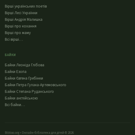
Вірші українських поетів
Вірші Лесі Українки
Вірші Андрія Малишка
Вірші про кохання
Вірші про маму
Всі вірші…
БАЙКИ
Байки Леоніда Глібова
Байки Езопа
Байки Євгена Гребінки
Байки Петра Гулака-Артемовського
Байки Степана Руданського
Байки англійською
Всі байки…
Biblioo.org • Онлайн-бібліотека для дітей © 2026