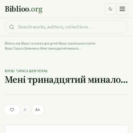
Biblioo
.org
Biblioo.org
•
Вірші та поезія для дітей
•
Вірші українських поетів
•
Вірші Тараса Шевченка
•
Мені тринадцятий минало…
Мені тринадцятий минало…
ВІРШІ ТАРАСА ШЕВЧЕНКА
Мені тринадцятий минало…
A-
A+