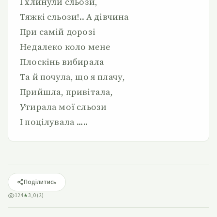
І хлинули сльози,
Тяжкі сльози!.. А дівчина
При самій дорозі
Недалеко коло мене
Плоскінь вибирала
Та й почула, що я плачу,
Прийшла, привітала,
Утирала мої сльози
І поцілувала …..
Поділитись
124
★
3,0 (2)