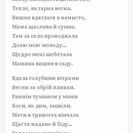
Тепле, як гарна весна.
Вишня вдяглася в намисто,
Мама щаслива й сумна.
Там за село проводжала
Долю мою молоду…
Щедро мені щебетала
Мамина вишня в саду.
Вдаль голубими вітрами
Весни за обрій пливли.
Раннім туманом у мами
Коси, як дим, зацвіли.
Мати в тривогах вінчала
Щастя жадане й біду…