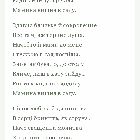
Радо мене зустрічала
Мамина вишня в саду.
Здавна близьке й сокровенне
Все там, аж терпне душа.
Начебто й мама до мене
Стежкою в сад поспіша.
Знов, як бувало, до столу
Кличе, лиш в хату зайду…
Ронить зацвіток додолу
Мамина вишня в саду.
Пісня любові й дитинства
В серці бринить, як струна.
Наче священна молитва
З рідного краю луна.