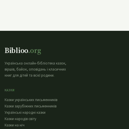
Biblioo
.org
Українська онлайн-бібліотека казок,
віршів, байок, оповідань і класичних
книг для дітей та всієї родини.
КАЗКИ
Казки українських письменників
Казки зарубіжних письменників
Українські народні казки
Казки народів світу
Казки на ніч