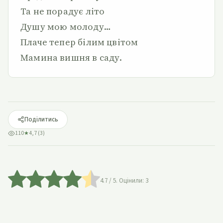
Та не порадує літо
Душу мою молоду…
Плаче тепер білим цвітом
Мамина вишня в саду.
Поділитись
110
★
4,7 (3)
4.7
/ 5. Оцінили:
3