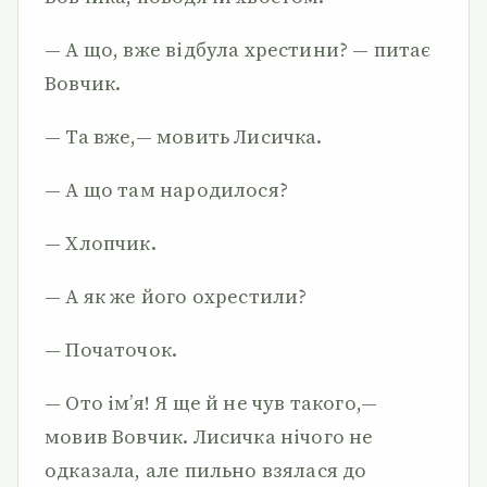
— А що, вже відбула хрестини? — питає
Вовчик.
— Та вже,— мовить Лисичка.
— А що там народилося?
— Хлопчик.
— А як же його охрестили?
— Початочок.
— Ото ім’я! Я ще й не чув такого,—
мовив Вовчик. Лисичка нічого не
одказала, але пильно взялася до