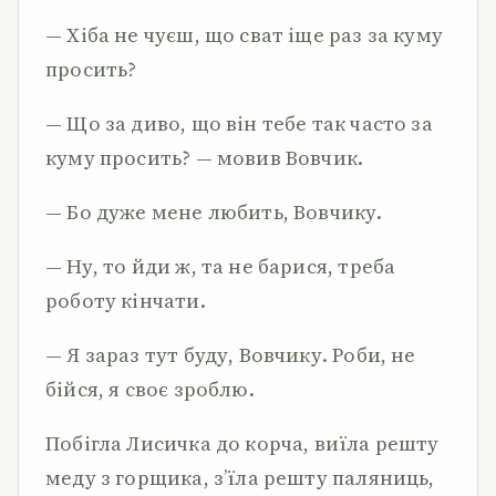
— Хіба не чуєш, що сват іще раз за куму
просить?
— Що за диво, що він тебе так часто за
куму просить? — мовив Вовчик.
— Бо дуже мене любить, Вовчику.
— Ну, то йди ж, та не барися, треба
роботу кінчати.
— Я зараз тут буду, Вовчику. Роби, не
бійся, я своє зроблю.
Побігла Лисичка до корча, виїла решту
меду з горщика, з’їла решту паляниць,