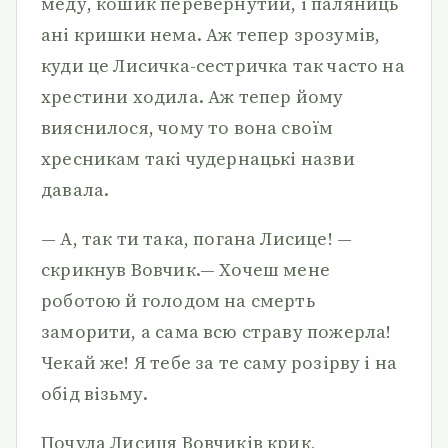
меду, кошик перевернутий, і паляниць
ані кришки нема. Аж тепер зрозумів,
куди це Лисичка-сестричка так часто на
хрестини ходила. Аж тепер йому
вияснилося, чому то вона своїм
хресникам такі чудернацькі назви
давала.
— А, так ти така, погана Лисице! —
скрикнув Вовчик.— Хочеш мене
роботою й голодом на смерть
заморити, а сама всю страву пожерла!
Чекай же! Я тебе за те саму розірву і на
обід візьму.
Почула Лисиця Вовчиків крик,