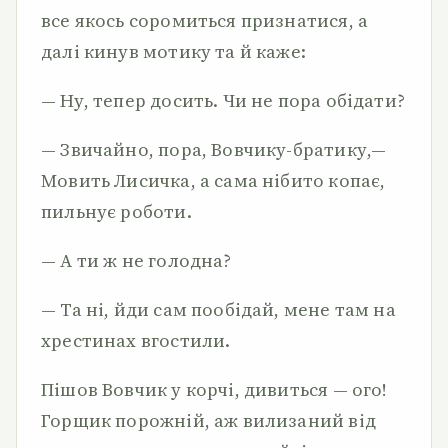
все якось соромиться признатися, а
далі кинув мотику та й каже:
— Ну, тепер досить. Чи не пора обідати?
— Звичайно, пора, Вовчику-братику,—
Мовить Лисичка, а сама нібито копає,
пильнує роботи.
— А ти ж не голодна?
— Та ні, йди сам пообідай, мене там на
хрестинах вгостили.
Пішов Вовчик у корчі, дивиться — ого!
Горщик порожній, аж вилизаний від