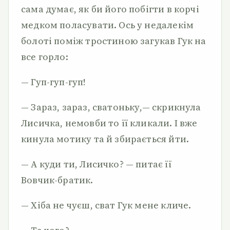
сама думає, як би його побігти в корчі
медком поласувати. Ось у недалекім
болоті поміж тростиною загукав Гук на
все горло:
— Гуп-гуп-гуп!
— Зараз, зараз, сватоньку,— скрикнула
Лисичка, немовби то її кликали. І вже
кинула мотику та й збирається йти.
— А куди ти, Лисичко? — питає її
Вовчик-братик.
— Хіба не чуєш, сват Гук мене кличе.