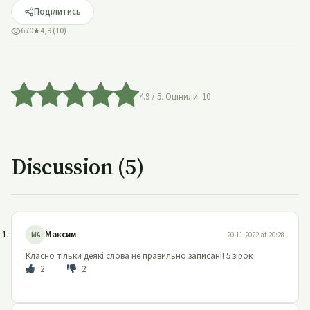
Поділитись
670
★
4,9 (10)
4.9
/ 5. Оцінили:
10
Discussion (5)
Максим
МА
20.11.2022 at 20:28
Класно тільки деякі слова не правильно записані! 5 зірок
2
2