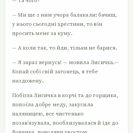
— Та чого?
— Ми ще з ним учора балакали: бачиш,
у нього сьогодні хрестини, то він
просить мене за куму.
— А коли так, то йди, тільки не барися.
— Я зараз вернусь! — мовила Лисичка.—
Копай собі свій загонець, я тебе
наздожену.
Побігла Лисичка в корчі та до горщика,
попоїла добре меду, закусила
паляницею, все чистенько
позав’язувала, пооблизувалася й іде до
Вовчика, поводячи хвостом.