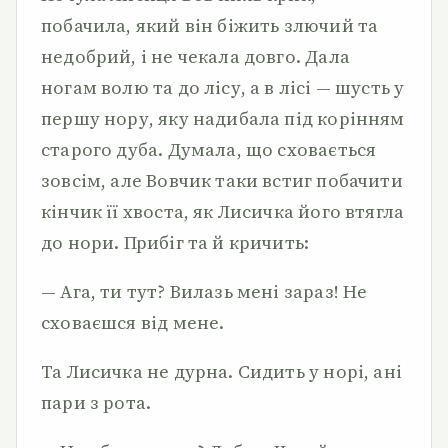
побачила, який він біжить злючий та
недобрий, і не чекала довго. Дала
ногам волю та до лісу, а в лісі — шусть у
першу нору, яку надибала під корінням
старого дуба. Думала, що сховається
зовсім, але Вовчик таки встиг побачити
кінчик її хвоста, як Лисичка його втягла
до нори. Прибіг та й кричить:
— Ага, ти тут? Вилазь мені зараз! Не
сховаєшся від мене.
Та Лисичка не дурна. Сидить у норі, ані
пари з рота.