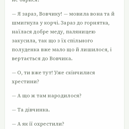
— Я зараз, Вовчику! — мовила вона та й
шмигнула у корчі. Зараз до горнятка,
наїлася добре меду, паляницею
закусила, так що з їх спільного
полуденка вже мало що й лишилося, і
вертається до Вовчика.
— О, ти вже тут! Уже скінчилися
хрестини?
— А що ж там народилося?
— Та дівчинка.
— А як її охрестили?