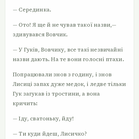
— Серединка.
— Ото! Я ще й не чував такої назви,—
здивувався Вовчик.
— У Гуків, Вовчику, все такі незвичайні
назви дають. На те вони голосні птахи.
Попрацювали знов з годину, і знов
Лисиці запах дуже медок, і ледве тільки
Гук загукав із тростини, а вона
кричить:
— Іду, сватоньку, йду!
— Ти куди йдеш, Лисичко?