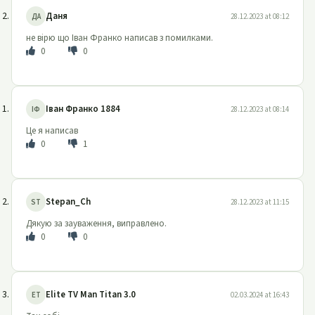
Даня
ДА
28.12.2023 at 08:12
не вірю що Іван Франко написав з помилками.
0
0
Іван Франко 1884
ІФ
28.12.2023 at 08:14
Це я написав
0
1
Stepan_Ch
ST
28.12.2023 at 11:15
Дякую за зауваження, виправлено.
0
0
Elite TV Man Titan 3.0
ET
02.03.2024 at 16:43