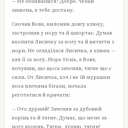
— Не обзиваєшся? Добре. Чекай
лишень, я тебе достану.
Скочив Вовк, виломив довгу клюку,
застромив у нору та й шпортає. Думав
вхопити Лисичку за ногу та й витягти з
нори. Не огляділася Лисичка, а клюка —
хап її за ногу. Нора тісна, а Вовк,
почувши, що щось зачепив, тягне що є
сили. От Лисичка, хоч і як їй мурашки
поза плечима бігали, почала
реготатися й кричати:
— Ото дурний! Зачепив за дубовий
корінь та й тягне. Думає, що мене за
ногу вхопив. Тягни, дурню, тягни!