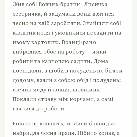
Жив собі Вовчик-братик і Лисичка-
сестричка, й задумали вони взятися
чесно на хліб заробляти. Знайшли собі
клаптик поля і умовилися посадити на
ньому картоплю. Вранці-рано
вибралися обоє на роботу — ямки
робити та картоплю садити. Дома
поснідали, а щоби в полудень не бігати
додому, взяли з собою обід і полудень:
глечик меду й кошик паляниць.
Поклали страву між корчами, а самі
взялися до роботи.
Копають, копають, та Лисиці швидко
набридла чесна праця. Нібито копає, а