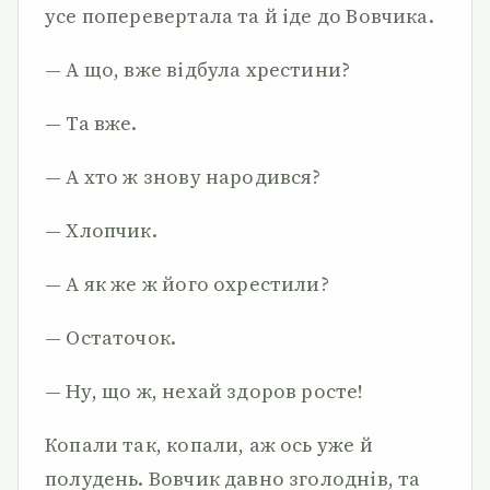
усе поперевертала та й іде до Вовчика.
— А що, вже відбула хрестини?
— Та вже.
— А хто ж знову народився?
— Хлопчик.
— А як же ж його охрестили?
— Остаточок.
— Ну, що ж, нехай здоров росте!
Копали так, копали, аж ось уже й
полудень. Вовчик давно зголоднів, та