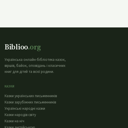
Biblioo
.org
Українська онлайн-бібліотека казок,
віршів, байок, оповідань і класичних
книг для дітей та всієї родини.
КАЗКИ
Казки українських письменників
Казки зарубіжних письменників
Українські народні казки
Казки народів світу
Казки на ніч
Казки англійською