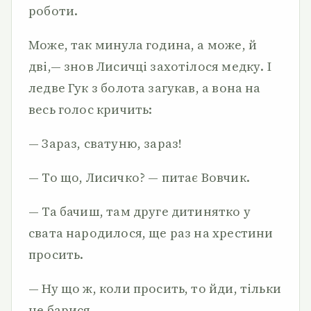
роботи.
Може, так минула година, а може, й
дві,— знов Лисичці захотілося медку. І
ледве Гук з болота загукав, а вона на
весь голос кричить:
— Зараз, сватуню, зараз!
— То що, Лисичко? — питає Вовчик.
— Та бачиш, там друге дитинятко у
свата народилося, ще раз на хрестини
просить.
— Ну що ж, коли просить, то йди, тільки
не барися.