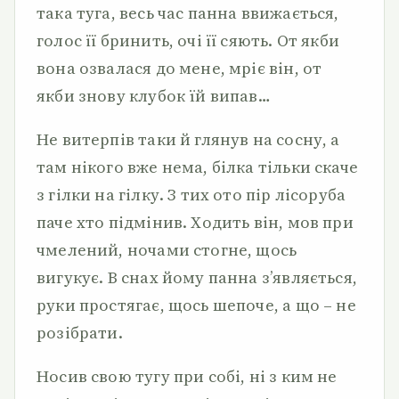
така туга, весь час панна ввижається,
голос її бринить, очі її сяють. От якби
вона озвалася до мене, мріє він, от
якби знову клубок їй випав…
Не витерпів таки й глянув на сосну, а
там нікого вже нема, білка тільки скаче
з гілки на гілку. З тих ото пір лісоруба
паче хто підмінив. Ходить він, мов при
чмелений, ночами стогне, щось
вигукує. В снах йому панна з’являється,
руки простягає, щось шепоче, а що – не
розібрати.
Носив свою тугу при собі, ні з ким не