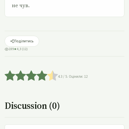
не чув.
Поділитись
289
★
4,3 (12)
4.3
/ 5. Оцінили:
12
Discussion (0)