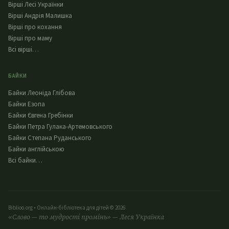
Вірші Лесі Українки
Вірші Андрія Малишка
Вірші про кохання
Вірші про маму
Всі вірші…
БАЙКИ
Байки Леоніда Глібова
Байки Езопа
Байки Євгена Гребінки
Байки Петра Гулака-Артемовського
Байки Степана Руданського
Байки англійською
Всі байки…
Biblioo.org • Онлайн-бібліотека для дітей © 2026
«Слово — то мудрості промінь» — Леся Українка