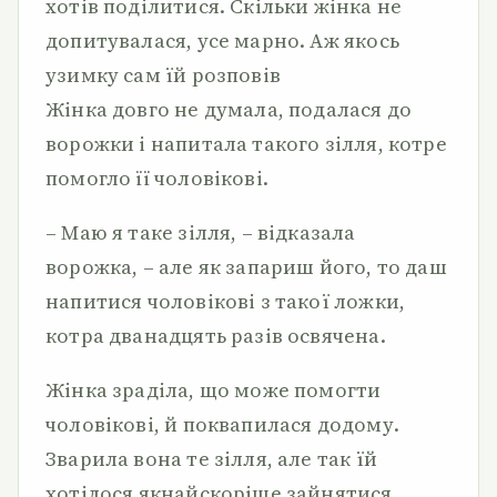
хотів поділитися. Скільки жінка не
допитувалася, усе марно. Аж якось
узимку сам їй розповів
Жінка довго не думала, подалася до
ворожки і напитала такого зілля, котре
помогло її чоловікові.
– Маю я таке зілля, – відказала
ворожка, – але як запариш його, то даш
напитися чоловікові з такої ложки,
котра дванадцять разів освячена.
Жінка зраділа, що може помогти
чоловікові, й поквапилася додому.
Зварила вона те зілля, але так їй
хотілося якнайскоріше зайнятися