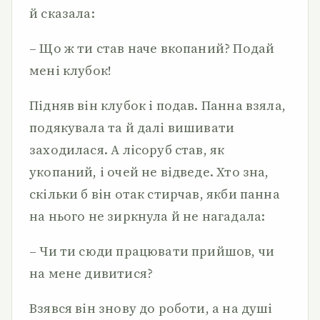
й сказала:
– Що ж ти став наче вкопаний? Подай
мені клубок!
Підняв він клубок і подав. Панна взяла,
подякувала та й далі вишивати
заходилася. А лісоруб став, як
укопаний, і очей не відведе. Хто зна,
скільки б він отак стирчав, якби панна
на нього не зиркнула й не нагадала:
– Чи ти сюди працювати прийшов, чи
на мене дивитися?
Взявся він знову до роботи, а на душі