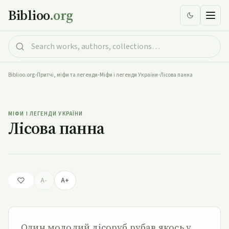
Biblioo
.org
Biblioo.org
•
Притчі, міфи та легенди
•
Міфи і легенди України
•
Лісова панна
Лісова панна
МІФИ І ЛЕГЕНДИ УКРАЇНИ
Лісова панна
A-
A+
Один молодий лісоруб рубав якось у