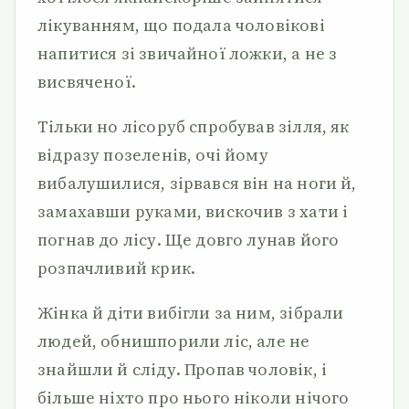
лікуванням, що подала чоловікові
напитися зі звичайної ложки, а не з
висвяченої.
Тільки но лісоруб спробував зілля, як
відразу позеленів, очі йому
вибалушилися, зірвався він на ноги й,
замахавши руками, вискочив з хати і
погнав до лісу. Ще довго лунав його
розпачливий крик.
Жінка й діти вибігли за ним, зібрали
людей, обнишпорили ліс, але не
знайшли й сліду. Пропав чоловік, і
більше ніхто про нього ніколи нічого