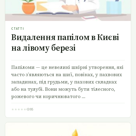
СТАТТІ
Видалення папілом в Києві
на лівому березі
Папіломи — це невеликі шкірні утворення, які
часто з’являються на шиї, повіках, у пахвових
западинах, під грудьми, у пахових складках
або на тулубі. Вони можуть бути тілесного,
рожевого чи коричнюватого …
★
★
★
★
★
95