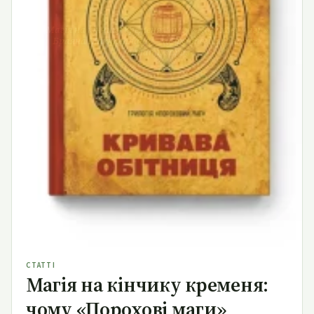
Магія на кінчику кременя: чому «Порохові маги»
Браяна Макклеллана — це фентезі, яке варто
читати зараз
СТАТТІ
Магія на кінчику кременя:
чому «Порохові маги»