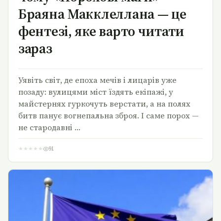
Браяна Макклеллана — це
фентезі, яке варто читати
зараз
Уявіть світ, де епоха мечів і лицарів уже
позаду: вулицями міст їздять екіпажі, у
майстернях гуркочуть верстати, а на полях
битв панує вогнепальна зброя. І саме порох —
не стародавні …
★
★
★
★
★
91