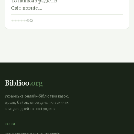
То навколо радістю
Світ повніє.…
★
★
★
★
★
22
Biblioo
.org
Українська онлайн-бібліотека казок,
віршів, байок, оповідань і класичних
книг для дітей та всієї родини.
КАЗКИ