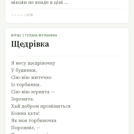
ніколи не впаде в ціні …
★
★
★
★
★
76
Щедрівка
ВІРШІ СТЕПАНА ЖУПАНИНА
Щедрівка
Я несу щедрівочку
У будинки,
Сію-вію житечко
Із торбинки.
Сію-вію зернята —
Зоренята.
Хай добром проміниться
Кожна хата!
Як моя торбиночка
Порожніє, —