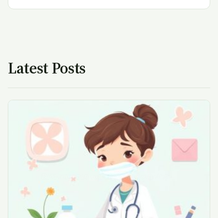
Latest Posts
Видалення папілом в Києві на лівому березі