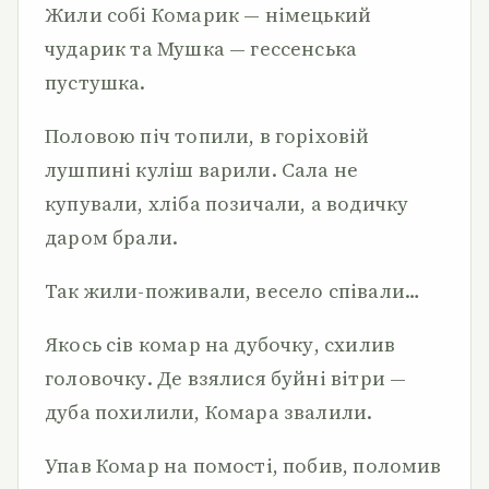
Жили собі Комарик — німецький
чударик та Мушка — гессенська
пустушка.
Половою піч топили, в горіховій
лушпині куліш варили. Сала не
купували, хліба позичали, а водичку
даром брали.
Так жили-поживали, весело співали…
Якось сів комар на дубочку, схилив
головочку. Де взялися буйні вітри —
дуба похилили, Комара звалили.
Упав Комар на помості, побив, поломив