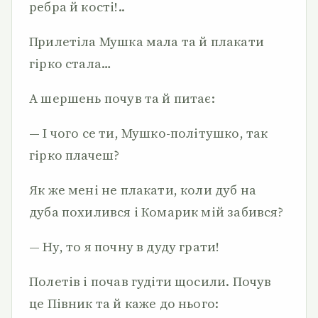
ребра й кості!..
Прилетіла Мушка мала та й плакати
гірко стала…
А шершень почув та й питає:
— І чого се ти, Мушко-політушко, так
гірко плачеш?
Як же мені не плакати, коли дуб на
дуба похилився і Комарик мій забився?
— Ну, то я почну в дуду грати!
Полетів і почав гудіти щосили. Почув
це Півник та й каже до нього: