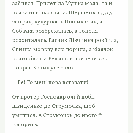
забився. Прилетіла Мушка мала, та й
плакати гірко стала. Шершень в дуду
заіграв, кукурікать Півник став, а
Собачка розбрехалась, а тополя
розхиталась. Глечик Дівчинка розбила,
Свинка моркву всю порила, а кізячок
розгорівся, а Реп’яшок причепився.
Покрав Котик усе сало…
— Ге! То мені пора вставати!
От протер Господар очі й побіг
швиденько до Струмочка, щоб
умитися. А Струмочок до нього й
говорить: