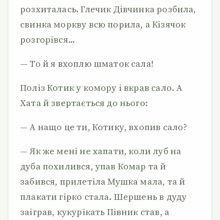
розхиталась. Глечик Дівчинка розбила,
свинка моркву всю порила, а Кізячок
розгорівся…
— То й я вхоплю шматок сала!
Поліз Котик у комору і вкрав сало. А
Хата й звертається до нього:
— А нащо це ти, Котику, вхопив сало?
— Як же мені не хапати, коли луб на
дуба похилився, упав Комар та й
забився, прилетіла Мушка мала, та й
плакати гірко стала. Шершень в дуду
заіграв, кукурікать Півник став, а