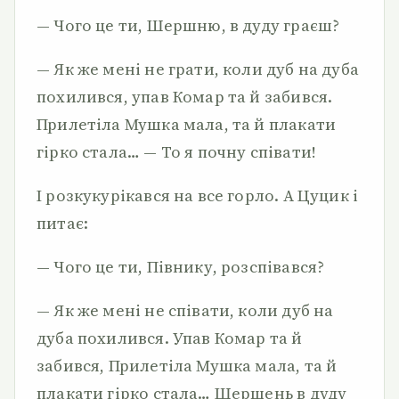
— Чого це ти, Шершню, в дуду граєш?
— Як же мені не грати, коли дуб на дуба
похилився, упав Комар та й забився.
Прилетіла Мушка мала, та й плакати
гірко стала… — То я почну співати!
І розкукурікався на все горло. А Цуцик і
питає:
— Чого це ти, Півнику, розспівався?
— Як же мені не співати, коли дуб на
дуба похилився. Упав Комар та й
забився, Прилетіла Мушка мала, та й
плакати гірко стала… Шершень в дуду