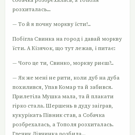
розхиталась…
— То й я почну моркву їсти!..
Побігла Свинка на город і давай моркву
їсти. А Кізячок, що тут лежав, і питає:
— Чого це ти, Свинко, моркву риєш?..
— Як же мені не рити, коли дуб на дуба
похилився, Упав Комар та й забився.
Прилетіла Мушка мала, та й плакати
гірко стала. Шершень в дуду заіграв,
кукурікать Півник став, а Собачка
розбрехалась, а Тополя розхиталась.
Глечик Дівчинка розбила…