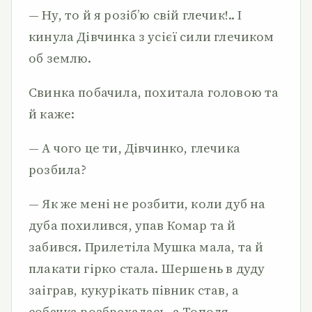
— Ну, то й я розіб’ю свій глечик!.. І
кинула Дівчинка з усієї сили глечиком
об землю.
Свинка побачила, похитала головою та
й каже:
— А чого це ти, Дівчинко, глечика
розбила?
— Як же мені не розбити, коли дуб на
дуба похилився, упав Комар та й
забився. Прилетіла Мушка мала, та й
плакати гірко стала. Шершень в дуду
заіграв, кукурікать півник став, а
собачка розбрехалась, а Тополя