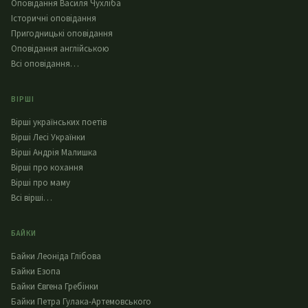
Оповідання Василя Чухліба
Історичні оповідання
Пригодницькі оповідання
Оповідання англійською
Всі оповідання…
ВІРШІ
Вірші українських поетів
Вірші Лесі Українки
Вірші Андрія Малишка
Вірші про кохання
Вірші про маму
Всі вірші…
БАЙКИ
Байки Леоніда Глібова
Байки Езопа
Байки Євгена Гребінки
Байки Петра Гулака-Артемовського