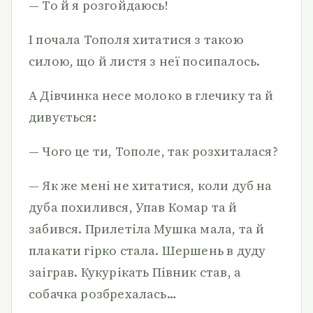
— То й я розгойдаюсь!
І почала Тополя хитатися з такою
силою, що й листя з неї посипалось.
А Дівчинка несе молоко в глечику та й
дивується:
— Чого це ти, Тополе, так розхиталася?
— Як же мені не хитатися, коли дуб на
дуба похилився, Упав Комар та й
забився. Прилетіла Мушка мала, та й
плакати гірко стала. Шершень в дуду
заіграв. Кукурікать Півник став, а
собачка розбрехалась…