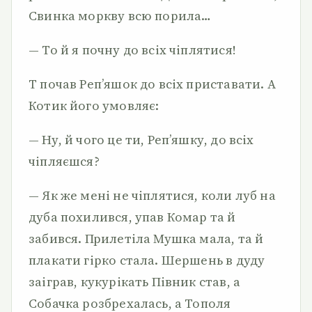
Свинка моркву всю порила…
— То й я почну до всіх чіплятися!
Т почав Реп’яшок до всіх приставати. А
Котик його умовляє:
— Ну, й чого це ти, Реп’яшку, до всіх
чіпляєшся?
— Як же мені не чіплятися, коли луб на
дуба похилився, упав Комар та й
забився. Прилетіла Мушка мала, та й
плакати гірко стала. Шершень в дуду
заіграв, кукурікать Півник став, а
Собачка розбрехалась, а Тополя