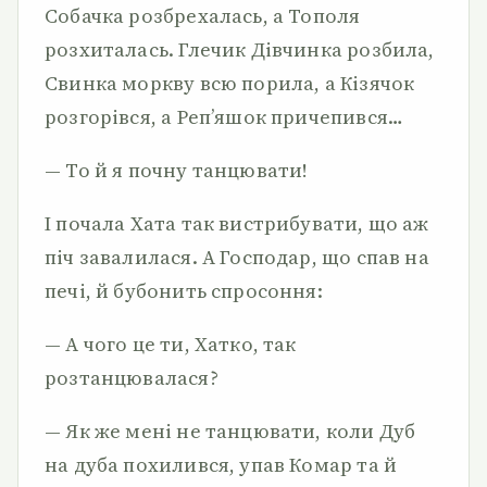
Собачка розбрехалась, а Тополя
розхиталась. Глечик Дівчинка розбила,
Свинка моркву всю порила, а Кізячок
розгорівся, а Реп’яшок причепився…
— То й я почну танцювати!
І почала Хата так вистрибувати, що аж
піч завалилася. А Господар, що спав на
печі, й бубонить спросоння:
— А чого це ти, Хатко, так
розтанцювалася?
— Як же мені не танцювати, коли Дуб
на дуба похилився, упав Комар та й