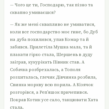
— Чого це ти, Господарю, так пізно та
сквапно умиваєшся?
— Як же мені сквапливо не умиватися,
коли все господарство моє гине, бо Дуб
на дуба похилився, упав Комар та й
забився. Прилетіла Мушка мала, та й
плакати гірко стала, Шершень в дуду
заіграв, кукурікать Півник став. А
Собачка розбрехалась, а Тополя
розхиталась, глечик Дівчинка розбила,
Свинка моркву всю порила. А Кізячок
розгорівся, а Реп’яшок причепився.
Покрав Котик усе сало, танцювати Хата
стала.