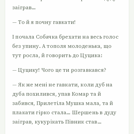
заіграв…
— То й я почну гавкати!
І почала Собачка брехати на весь голос
без упину. А тополя молоденька, що
тут росла, й говорить до Цуцика:
— Цуцику! Чого це ти розгавкався?
— Як же мені не гавкати, коли дуб на
дуба похилився, упав Комар та й
забився, Прилетіла Мушка мала, та й
плакати гірко стала… Шершень в дуду
заіграв, кукурікать Півник став…