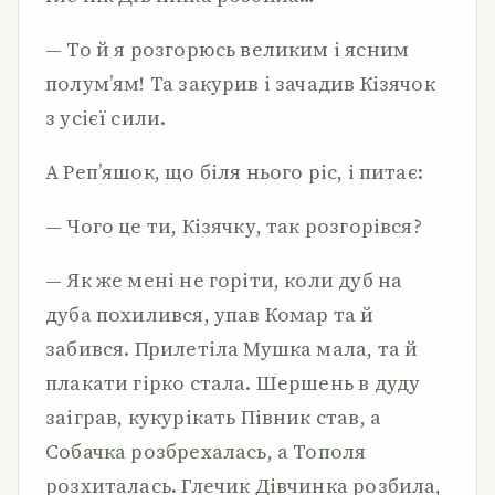
— То й я розгорюсь великим і ясним
полум’ям! Та закурив і зачадив Кізячок
з усієї сили.
А Реп’яшок, що біля нього ріс, і питає:
— Чого це ти, Кізячку, так розгорівся?
— Як же мені не горіти, коли дуб на
дуба похилився, упав Комар та й
забився. Прилетіла Мушка мала, та й
плакати гірко стала. Шершень в дуду
заіграв, кукурікать Півник став, а
Собачка розбрехалась, а Тополя
розхиталась. Глечик Дівчинка розбила,