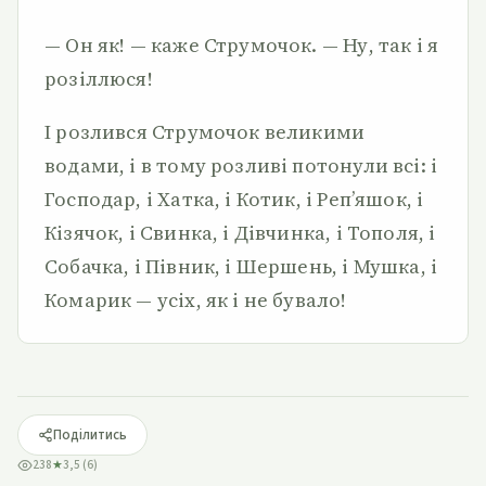
— Он як! — каже Струмочок. — Ну, так і я
розіллюся!
І розлився Струмочок великими
водами, і в тому розливі потонули всі: і
Господар, і Хатка, і Котик, і Реп’яшок, і
Кізячок, і Свинка, і Дівчинка, і Тополя, і
Собачка, і Півник, і Шершень, і Мушка, і
Комарик — усіх, як і не бувало!
Поділитись
238
★
3,5 (6)