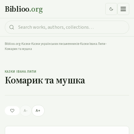
Biblioo
.org
Biblioo.org
•
Казки
•
Казки українських письменників
•
Казки Івана Липи
•
Комарик та мушка
Комарик та мушка
КАЗКИ ІВАНА ЛИПИ
Комарик та мушка
A-
A+