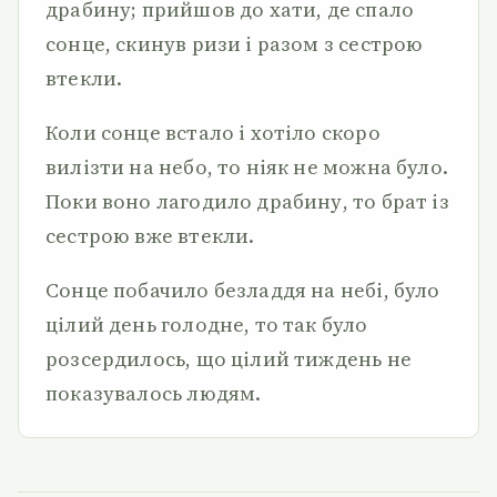
драбину; прийшов до хати, де спало
сонце, скинув ризи і разом з сестрою
втекли.
Коли сонце встало і хотіло скоро
вилізти на небо, то ніяк не можна було.
Поки воно лагодило драбину, то брат із
сестрою вже втекли.
Сонце побачило безладдя на небі, було
цілий день голодне, то так було
розсердилось, що цілий тиждень не
показувалось людям.