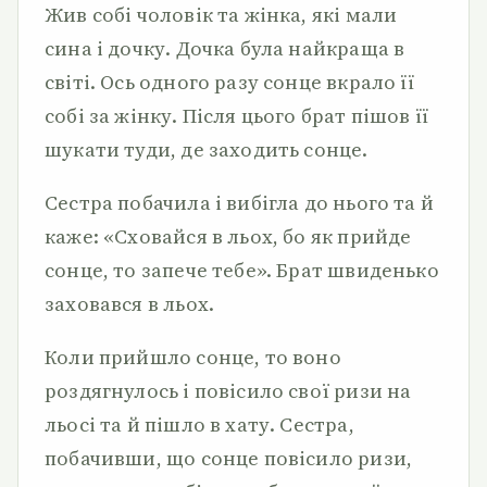
Жив собі чоловік та жінка, які мали
сина і дочку. Дочка була найкраща в
світі. Ось одного разу сонце вкрало її
собі за жінку. Після цього брат пішов її
шукати туди, де заходить сонце.
Сестра побачила і вибігла до нього та й
каже: «Сховайся в льох, бо як прийде
сонце, то запече тебе». Брат швиденько
заховався в льох.
Коли прийшло сонце, то воно
роздягнулось і повісило свої ризи на
льосі та й пішло в хату. Сестра,
побачивши, що сонце повісило ризи,