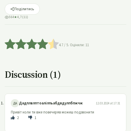
Поділитись
564
★
4,7 (11)
4.7
/ 5. Оцінили:
11
Discussion (1)
Дадплвлптоалілпьабдвдулпбпжчж
ДА
12.03.2024 at 17:31
Привіт коли ти вже повечеряв можеш подзвонити
2
1