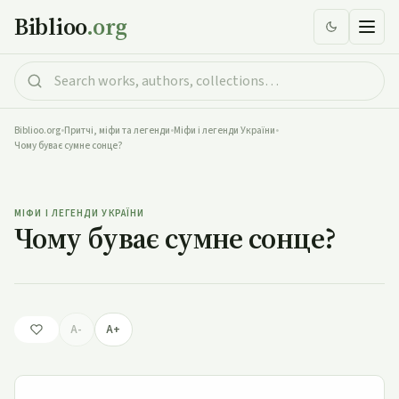
Biblioo
.org
Biblioo.org
•
Притчі, міфи та легенди
•
Міфи і легенди України
•
Чому буває сумне сонце?
Чому буває сумне сонце?
МІФИ І ЛЕГЕНДИ УКРАЇНИ
Чому буває сумне сонце?
A-
A+