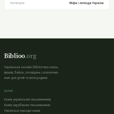
Категорія
Міфи і легенди України
Biblioo
.org
Українська онлайн-бібліотека казок,
віршів, байок, оповідань і класичних
книг для дітей та всієї родини.
КАЗКИ
Казки українських письменників
Казки зарубіжних письменників
Українські народні казки