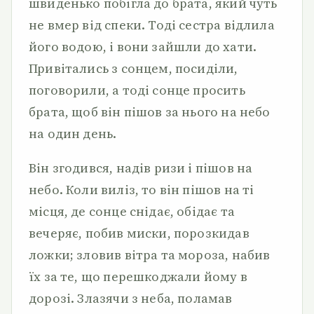
швиденько побігла до брата, який чуть
не вмер від спеки. Тоді сестра відлила
його водою, і вони зайшли до хати.
Привітались з сонцем, посиділи,
поговорили, а тоді сонце просить
брата, щоб він пішов за нього на небо
на один день.
Він згодився, надів ризи і пішов на
небо. Коли виліз, то він пішов на ті
місця, де сонце снідає, обідає та
вечеряє, побив миски, порозкидав
ложки; зловив вітра та мороза, набив
їх за те, що перешкоджали йому в
дорозі. Злазячи з неба, поламав