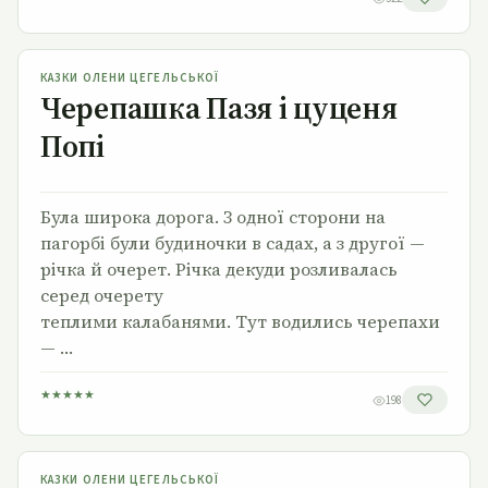
Черепашка Пазя і цуценя Попі
КАЗКИ ОЛЕНИ ЦЕГЕЛЬСЬКОЇ
Черепашка Пазя і цуценя
Попі
Була широка дорога. З одної сторони на
пагорбі були будиночки в садах, а з другої —
річка й очерет. Річка декуди розливалась
серед очерету
теплими калабанями. Тут водились черепахи
— …
★
★
★
★
★
198
Ведмідь буду валить
КАЗКИ ОЛЕНИ ЦЕГЕЛЬСЬКОЇ