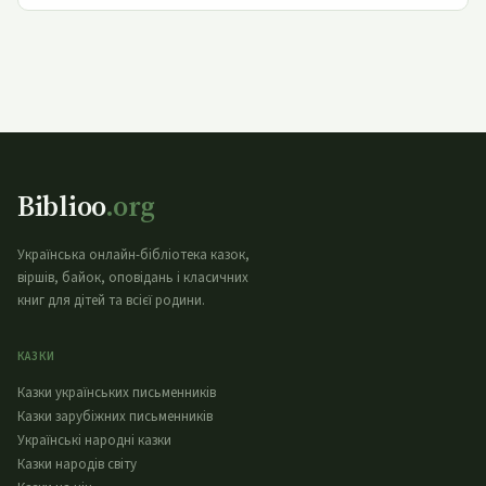
Biblioo
.org
Українська онлайн-бібліотека казок,
віршів, байок, оповідань і класичних
книг для дітей та всієї родини.
КАЗКИ
Казки українських письменників
Казки зарубіжних письменників
Українські народні казки
Казки народів світу