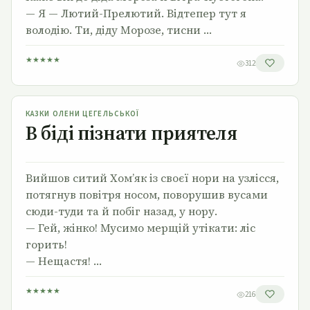
— Я — Лютий-Прелютий. Відтепер тут я
володію. Ти, діду Морозе, тисни …
★
★
★
★
★
312
В біді пізнати приятеля
КАЗКИ ОЛЕНИ ЦЕГЕЛЬСЬКОЇ
В біді пізнати приятеля
Вийшов ситий Хом’як із своєї нори на узлісся,
потягнув повітря носом, поворушив вусами
сюди-туди та й побіг назад, у нору.
— Гей, жінко! Мусимо мерщій утікати: ліс
горить!
— Нещастя! …
★
★
★
★
★
216