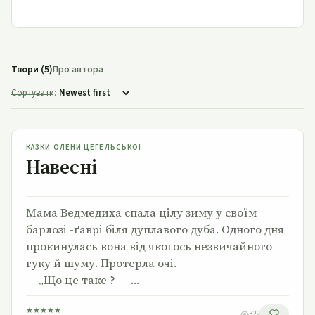
Твори (5)
Про автора
Сортувати:
Навесні
КАЗКИ ОЛЕНИ ЦЕГЕЛЬСЬКОЇ
Навесні
Мама Ведмедиха спала цілу зиму у своїм
барлозі -ґаврі біля дуплавого дуба. Одного дня
прокинулась вона від якогось незвичайного
гуку й шуму. Протерла очі.
— „Що це таке ? — …
★
★
★
★
★
322