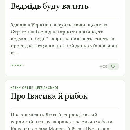
Ведмідь буду валить
Здавна в Україні говорили люди, що як на
Стрітення Господнє гарно та погідно, то
ведмідь з ,,буди”-ґаври не вилазить, спить-не
прокидається; а якщо в той день хуґа або дощ
із …
★
★
★
★
★
235
Про Івасика й рибок
КАЗКИ ОЛЕНИ ЦЕГЕЛЬСЬКОЇ
Про Івасика й рибок
Настав місяць Лютий, справді лютий-
сердитий, і зразу забрався гостро до роботи.
Каже він до діда Мороза й Вітра-Пустогона: