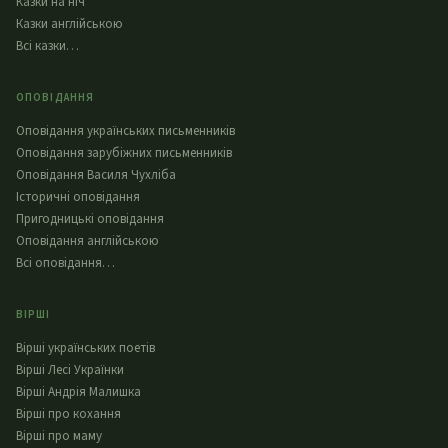
Казки на ніч
Казки англійською
Всі казки…
ОПОВІДАННЯ
Оповідання українських письменників
Оповідання зарубіжних письменників
Оповідання Василя Чухліба
Історичні оповідання
Пригодницькі оповідання
Оповідання англійською
Всі оповідання…
ВІРШІ
Вірші українських поетів
Вірші Лесі Українки
Вірші Андрія Малишка
Вірші про кохання
Вірші про маму