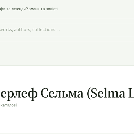
іфи та легенди
Романи та повісті
ерлеф Сельма (Selma L
 каталозі