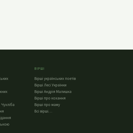
ВІРШІ
ських
Вірші українських поетів
Вірші Лесі Українки
жних
Вірші Андрія Малишка
Вірші про кохання
 Чухліба
Вірші про маму
ння
Всі вірші…
ідання
ською