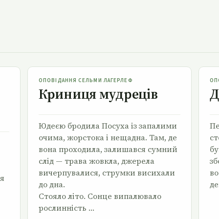
Криниця мудреців
ОПОВІДАННЯ СЕЛЬМИ ЛАГЕРЛЕФ
ОП
Криниця мудреців
Д
Юдеєю бродила Посуха із запалими
Пе
очима, жорсто­ка і нещадна. Там, де
ст
вона проходила, залишався сум­ний
бу
слід — трава жовкла, джерела
зб
вичерпувалися, струм­ки висихали
во
я
до дна.
де
Стояло літо. Сонце випалювало
рослинність …