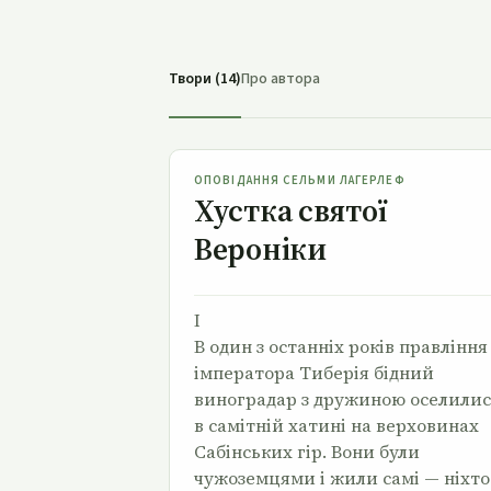
Твори (14)
Про автора
Хустка святої Вероніки
ОПОВІДАННЯ СЕЛЬМИ ЛАГЕРЛЕФ
Хустка святої
Вероніки
І
В один з останніх років правління
імператора Тиберія бідний
виноградар з дружиною оселилис
в са­мітній хатині на верховинах
Сабінських гір. Вони були
чужоземцями і жили самі — ніхто