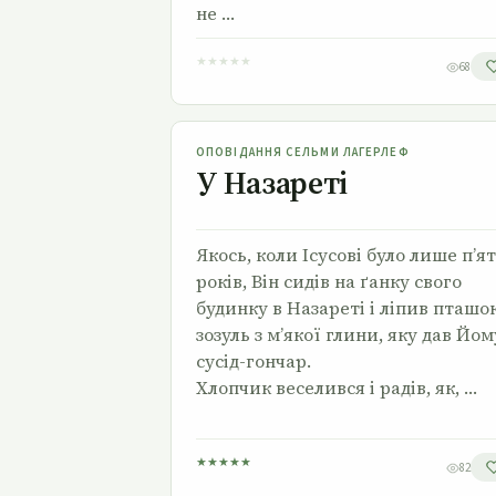
не …
★
★
★
★
★
68
У Назареті
ОПОВІДАННЯ СЕЛЬМИ ЛАГЕРЛЕФ
У Назареті
Якось, коли Ісусові було лише п’я
років, Він сидів на ґанку свого
будинку в Назареті і ліпив пташо
зозуль з м’якої глини, яку дав Йом
сусід-гончар.
Хлопчик веселився і радів, як, …
★
★
★
★
★
82