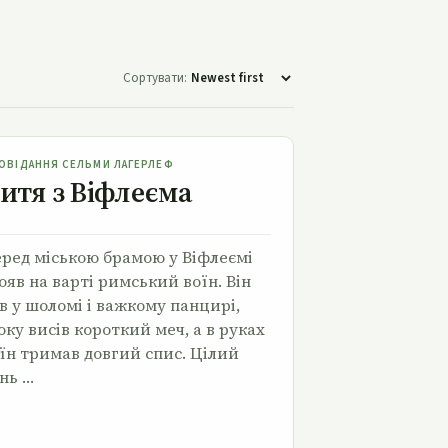
Сортувати:
Дитя з Віфлеєма
ОВІДАННЯ СЕЛЬМИ ЛАГЕРЛЕФ
итя з Віфлеєма
ред міською брамою у Віфлеємі
ояв на варті римський воїн. Він
в у шоломі і важкому панцирі,
оку висів короткий меч, а в руках
їн тримав довгий спис. Цілий
нь …