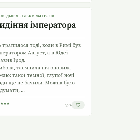
Видіння імператора
ОВІДАННЯ СЕЛЬМИ ЛАГЕРЛЕФ
идіння імператора
 трапилося тоді, коли в Римі був
ператором Ав­густ, а в Юдеї
авив Ірод.
ибока, таємнича ніч оповила
млю: такої темної, глупої ночі
ди ще не бачили. Можна було
думати, …
★
★
★
★
34