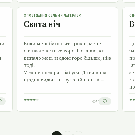
Свята ніч
ОПОВІДАННЯ СЕЛЬМИ ЛАГЕРЛЕФ
ОП
Свята ніч
В
ми
Коли мені було п’ять років, мене
Це
спіткало велике горе. Не знаю, чи
ім
и
випало мені згодом горе більше, ніж
пр
тоді.
Гл
У мене померла бабуся. Доти вона
зе
щодня сиділа на кутовій канапі …
лю
по
★
★
★
★
★
★
87