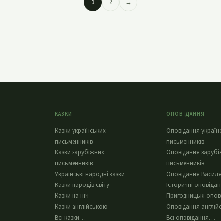
1
2
→
КАЗКИ
ОПОВІДАННЯ
Казки українських
Оповідання україн
письменників
письменників
Казки зарубіжних
Оповідання зарубі
письменників
письменників
Українські народні казки
Оповідання Василя
Казки народів світу
Історичні оповіда
Казки на ніч
Пригодницькі опов
Казки англійською
Оповідання англій
Всі казки…
Всі оповідання…