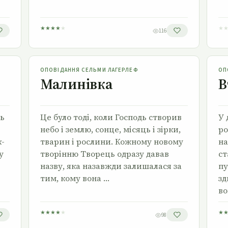
★
★
★
★
★
★
116
Малинівка
ОПОВІДАННЯ СЕЛЬМИ ЛАГЕРЛЕФ
ОП
Малинівка
В
ть
Це було тоді, коли Господь створив
У 
небо і землю, сонце, місяць і зірки,
ро
к-
тварин і рослини. Кожному ново­му
на
у
творінню Творець одразу давав
ст
назву, яка назавжди залишалася за
пу
тим, кому вона …
зд
во
★
★
★
★
★
★
98