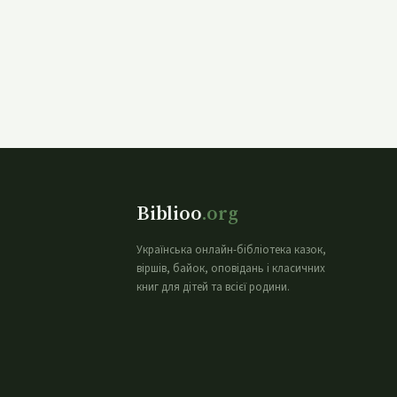
Biblioo
.org
Українська онлайн-бібліотека казок,
віршів, байок, оповідань і класичних
книг для дітей та всієї родини.