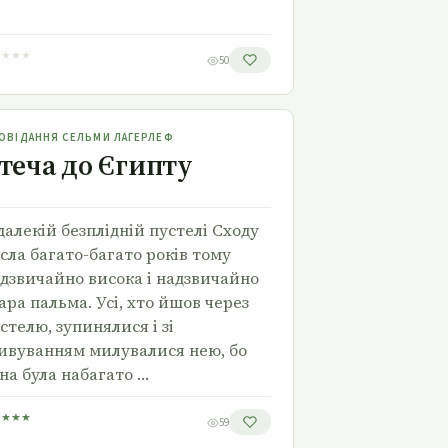
★
★
★
★
50
Втеча до Єгипту
ОВІДАННЯ СЕЛЬМИ ЛАГЕРЛЕФ
теча до Єгипту
далекій безплідній пустелі Сходу
сла багато-ба­гато років тому
дзвичайно висока і надзвичайно
а­ра пальма. Усі, хто йшов через
стелю, зупинялися і зі
ивуванням милувалися нею, бо
на була набагато …
★
★
★
★
59