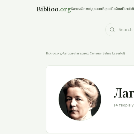
Biblioo
.org
Казки
Оповідання
Вірші
Байки
Пісні
М
Biblioo.org
•
Автори
•
Лагерлеф Сельма (Selma Lagerlöf)
Лаг
14 творів у