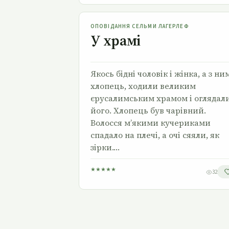
У храмі
ОПОВІДАННЯ СЕЛЬМИ ЛАГЕРЛЕФ
У храмі
Якось бідні чоловік і жінка, а з ни
хлопець, ходи­ли великим
єрусалимським храмом і оглядал
його. Хлопець був чарівний.
Волосся м’якими кучериками
спадало на плечі, а очі сяяли, як
зірки.…
★
★
★
★
★
32