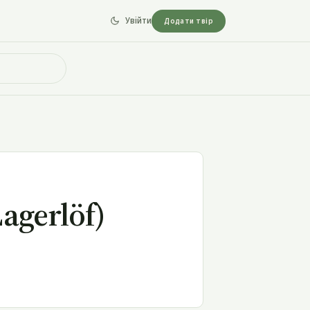
Увійти
Додати твір
agerlöf)