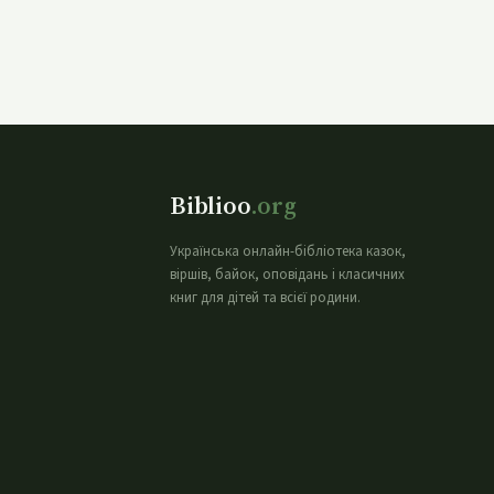
Biblioo
.org
Українська онлайн-бібліотека казок,
віршів, байок, оповідань і класичних
книг для дітей та всієї родини.