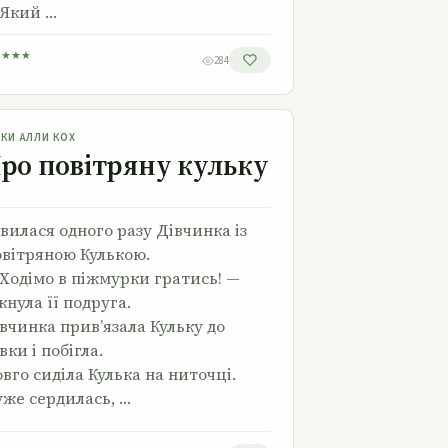
Який …
★
★
★
★
284
Про повітряну кульку
ЗКИ АЛЛИ КОХ
ро повітряну кульку
вилася одного разу Дівчинка із
вітряною Кулькою.
Ходімо в піжмурки гратись! —
кнула її подруга.
вчинка прив’язала Кульку до
вки і побігла.
вго сиділа Кулька на ниточці.
же сердилась, …