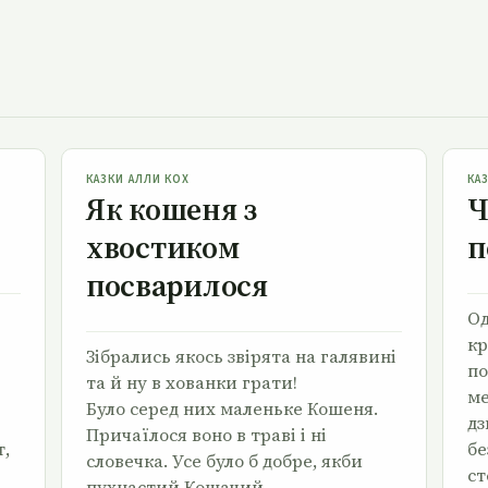
Як кошеня з хвостиком посварилося
КАЗКИ АЛЛИ КОХ
КА
Як кошеня з
Ч
хвостиком
п
посварилося
Од
кр
Зібрались якось звірята на галявині
по
та й ну в хованки грати!
ме
Було серед них маленьке Кошеня.
дз
Причаїлося воно в траві і ні
т,
бе
словечка. Усе було б добре, якби
ст
пухнастий Кошачий …