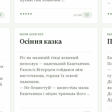
— 
★
★
★
★
★
★
1 241
Осіння казка
КАЗКИ АЛЛИ КОХ
КА
Осіння казка
П
Ріс на маминій гілці великий
Ба
непослух — маленький Каштанчик.
По
ка-
Разом із Вітерцем гойдався між
— 
листочками, торкав їх зелені
гу
ти
пальчики.
Ді
ій
— Не бешкетуй! — шелестіла мама
ла
Каштаниха і міцно тримала його …
До
Ду