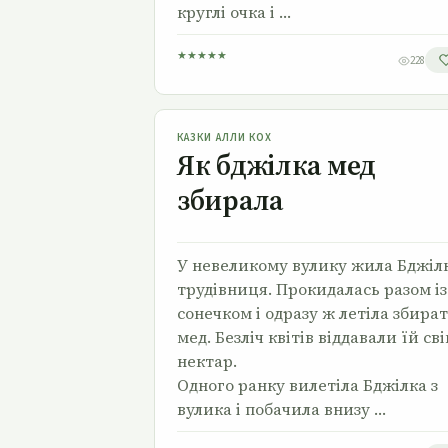
круглі очка і …
★
★
★
★
★
228
Як бджілка мед збирала
КАЗКИ АЛЛИ КОХ
Як бджілка мед
збирала
У невеликому вулику жила Бджіл
трудівниця. Прокидалась разом із
сонечком і одразу ж летіла збира
мед. Безліч квітів віддавали їй св
нектар.
Одного ранку вилетіла Бджілка з
вулика і побачила внизу …