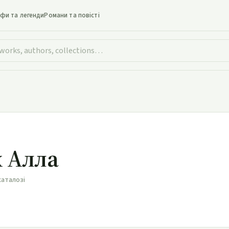
іфи та легенди
Романи та повісті
 Алла
каталозі