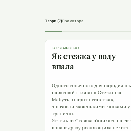
Твори (7)
Про автора
Як стежка у воду впала
КАЗКИ АЛЛИ КОХ
Як стежка у воду
впала
Одного сонячного дня народилась
на лісовій галявині Стежинка.
Мабуть, її протоптав їжак,
човгаючи маленькими лапками у
травичці.
Як тільки Стежка з’явилась на сві
вона відразу розплющила великі