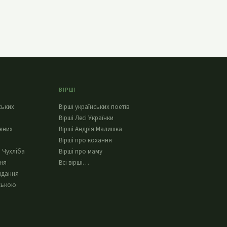
ВІРШІ
ських
Вірші українських поетів
Вірші Лесі Українки
жних
Вірші Андрія Малишка
Вірші про кохання
 Чухліба
Вірші про маму
ння
Всі вірші…
ідання
ською