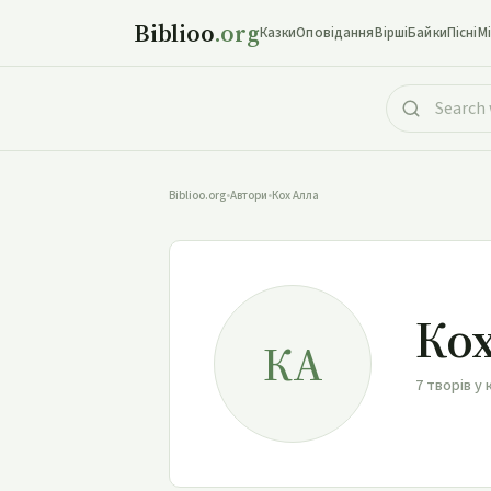
Biblioo
.org
Казки
Оповідання
Вірші
Байки
Пісні
М
Biblioo.org
•
Автори
•
Кох Алла
Кох
КА
7 творів у 