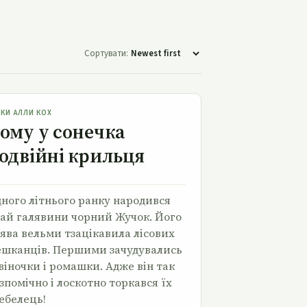
Сортувати:
Чому у сонечка подвійні крильця
ЗКИ АЛЛИ КОХ
ому у сонечка
одвійні крильця
ного літнього ранку народився
ай галявини чорний Жучок. Його
ява вельми тзацікавила лісових
шканців. Першими зачудувались
віночки і ромашки. Адже він так
зпомічно і лоскотно торкався їх
ебелець!