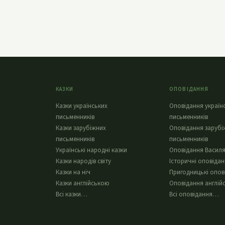
КАЗКИ
ОПОВІДАННЯ
Казки українських
Оповідання україн
письменників
письменників
Казки зарубіжних
Оповідання зарубі
письменників
письменників
Українські народні казки
Оповідання Василя
Казки народів світу
Історичні оповіда
Казки на ніч
Пригодницькі опов
Казки англійською
Оповідання англій
Всі казки…
Всі оповідання…