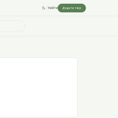
Увійти
Додати твір