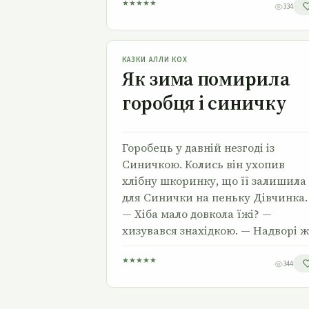
★
★
★
★
★
334
Як зима помирила горобця і синичку
КАЗКИ АЛЛИ КОХ
Як зима помирила
горобця і синичку
Горобець у давній незгоді із
Синичкою. Колись він ухопив
хлібну шкоринку, що її залишила
для Синички на пеньку Дівчинка.
— Хіба мало довкола їжі? —
хизувався знахідкою. — Надворі ж
★
★
★
★
★
344