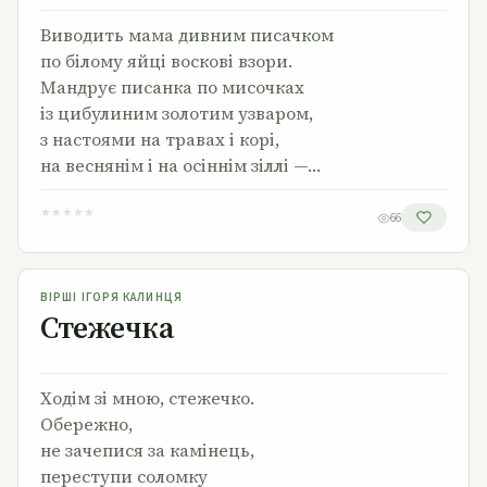
Виводить мама дивним писачком
по бiлому яйцi восковi взори.
Мандрує писанка по мисочках
iз цибулиним золотим узваром,
з настоями на травах i корi,
на веснянiм i на осiннiм зiллi —…
★
★
★
★
★
66
Стежечка
ВІРШІ ІГОРЯ КАЛИНЦЯ
Стежечка
Ходім зі мною, стежечко.
Обережно,
не зачепися за камінець,
переступи соломку