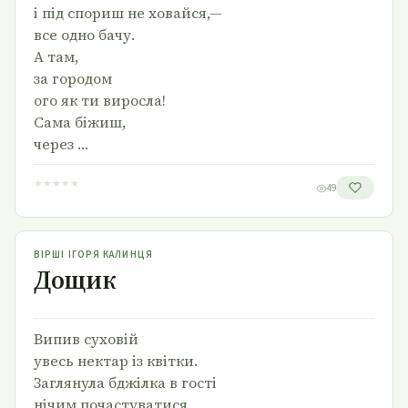
і під спориш не ховайся,—
все одно бачу.
А там,
за городом
ого як ти виросла!
Сама біжиш,
через …
★
★
★
★
★
49
Дощик
ВІРШІ ІГОРЯ КАЛИНЦЯ
Дощик
Випив суховій
увесь нектар із квітки.
Заглянула бджілка в гості
нічим почастуватися.