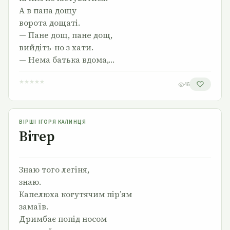
А в пана дощу
ворота дощаті.
— Пане дощ, пане дощ,
вийдіть-но з хати.
— Нема батька вдома,…
★
★
★
★
★
46
Вітер
ВІРШІ ІГОРЯ КАЛИНЦЯ
Вітер
Знаю того легіня,
знаю.
Капелюха когутячим пір’ям
замаїв.
Дримбає попід носом