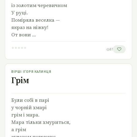
із золотим черевичком
У руці.
Поміряла веселка —
якраз на ніжку!
От вони …
★
★
★
★
★
87
Грім
ВІРШІ ІГОРЯ КАЛИНЦЯ
Грім
Були собі в парі
у чорній хмарі
грім і мара.
Мара тільки хмуриться,
а грім
кулаком погрюкує.