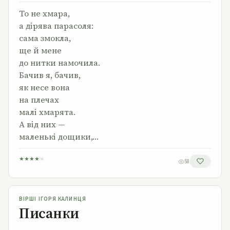
То не хмара,
а дірява парасоля:
сама змокла,
ще й мене
до нитки намочила.
Бачив я, бачив,
як несе вона
на плечах
малі хмарята.
А від них —
маленькі дощики,…
★
★
★
★
★
58
Писанки
ВІРШІ ІГОРЯ КАЛИНЦЯ
Писанки