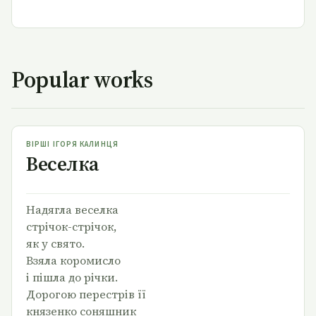
Popular works
Веселка
ВІРШІ ІГОРЯ КАЛИНЦЯ
Веселка
Надягла веселка
стрічок-стрічок,
як у свято.
Взяла коромисло
і пішла до річки.
Дорогою перестрів її
князенко соняшник