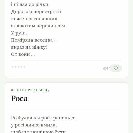
і пішла до річки.
Дорогою перестрів її
князенко соняшник
із золотим черевичком
У руці.
Поміряла веселка —
якраз на ніжку!
От вони …
★
★
★
★
★
87
Роса
ВІРШІ ІГОРЯ КАЛИНЦЯ
Роса
Розбудилася роса раненько,
у росі личко вмила,
щоб ще гарнішою бути.