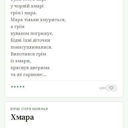
у чорній хмарі
грім і мара.
Мара тільки хмуриться,
а грім
кулаком погрюкує.
Бідні їхні діточки
понасуплювалися.
Викотився грім
із хмари,
хряснув дверима
та як гарикне:…
★
★
★
★
★
83
Хмара
ВІРШІ ІГОРЯ КАЛИНЦЯ
Хмара