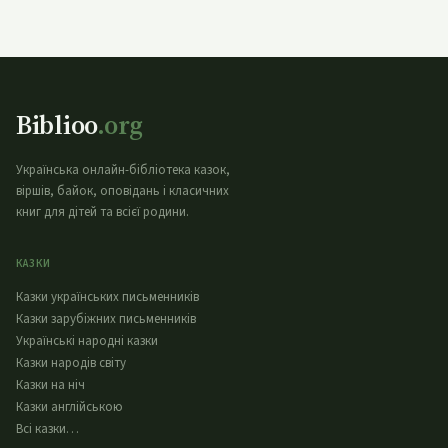
Biblioo
.org
Українська онлайн-бібліотека казок,
віршів, байок, оповідань і класичних
книг для дітей та всієї родини.
КАЗКИ
Казки українських письменників
Казки зарубіжних письменників
Українські народні казки
Казки народів світу
Казки на ніч
Казки англійською
Всі казки…