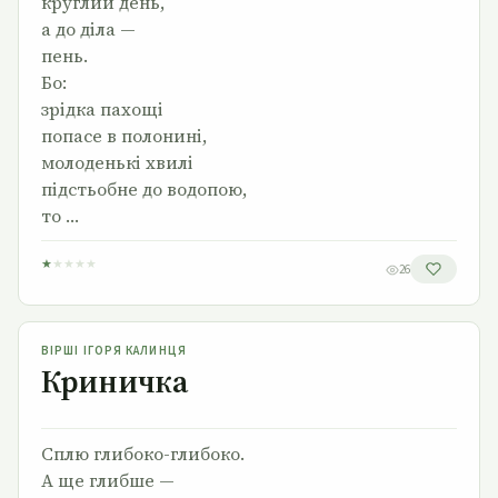
круглий день,
а до діла —
пень.
Бо:
зрідка пахощі
попасе в полонині,
молоденькі хвилі
підстьобне до водопою,
то …
★
★
★
★
★
26
Криничка
ВІРШІ ІГОРЯ КАЛИНЦЯ
Криничка
Сплю глибоко-глибоко.
А ще глибше —