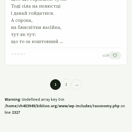
Тоді сіла на пелюстці
і давай гойдатися.
А сорока,
на блискітки ласійка,
тут як тут:
що то за коштовний …
★
★
★
★
★
29
1
2
→
Warning
: Undefined array key 0 in
/home/vh403949/biblioo.org/www/wp-includes/taxonomy.php
on
line
2327