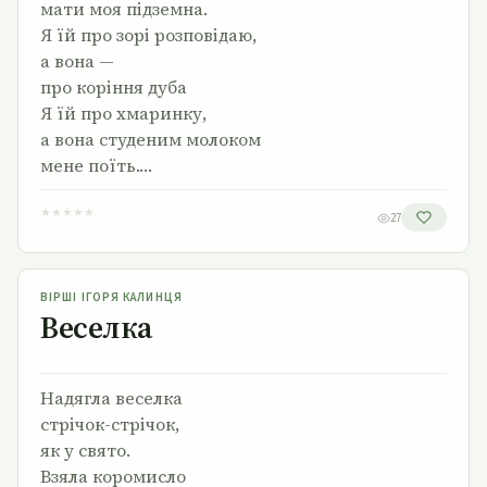
мати моя підземна.
Я їй про зорі розповідаю,
а вона —
про коріння дуба
Я їй про хмаринку,
а вона студеним молоком
мене поїть.…
★
★
★
★
★
27
Веселка
ВІРШІ ІГОРЯ КАЛИНЦЯ
Веселка
Надягла веселка
стрічок-стрічок,
як у свято.
Взяла коромисло