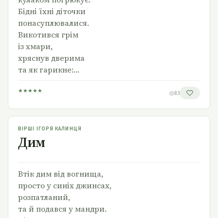
Бідні їхні діточки
понасуплювалися.
Викотився грім
із хмари,
хряснув дверима
та як гарикне:…
★
★
★
★
★
83
Дим
ВІРШІ ІГОРЯ КАЛИНЦЯ
Дим
Втік дим від вогнища,
просто у синіх джинсах,
розпатланий,
та й подався у мандри.