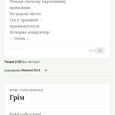
Тільки спечену картоплину
прихопив.
По дорозі місто.
Сів у трамвай —
принюхується.
Зітхнула кондуктор:
— Осінь …
★
★
★
★
★
73
Твори (18)
Про автора
Сортувати:
Грім
ВІРШІ ІГОРЯ КАЛИНЦЯ
Грім
Були собі в парі