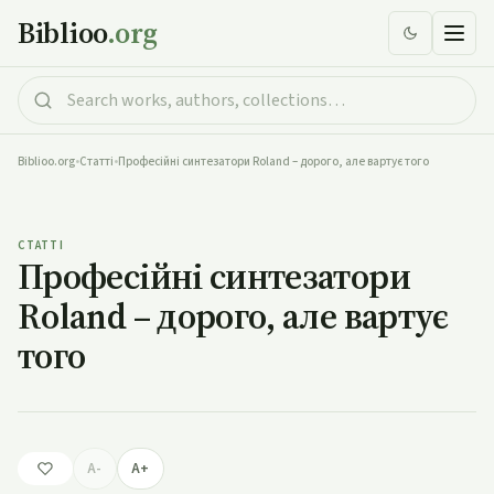
Biblioo
.org
Biblioo.org
•
Статті
•
Професійні синтезатори Roland – дорого, але вартує того
Професійні синтезатори Roland – дорого, але вартує
того
СТАТТІ
Професійні синтезатори
Roland – дорого, але вартує
того
A-
A+