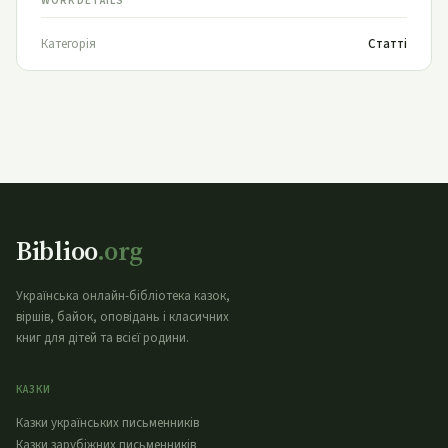
WORK DETAILS
Категорія
Статті
Biblioo
.org
Українська онлайн-бібліотека казок,
віршів, байок, оповідань і класичних
книг для дітей та всієї родини.
КАЗКИ
Казки українських письменників
Казки зарубіжних письменників