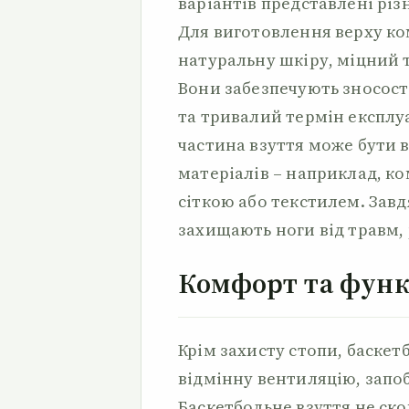
варіантів представлені різ
Для виготовлення верху ко
натуральну шкіру, міцний 
Вони забезпечують зносост
та тривалий термін експлуа
частина взуття може бути в
матеріалів – наприклад, ко
сіткою або текстилем. Завд
захищають ноги від травм, 
Комфорт та функ
Крім захисту стопи, баскет
відмінну вентиляцію, запоб
Баскетбольне взуття не ско