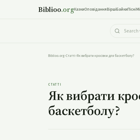
Biblioo
.org
Казки
Оповідання
Вірші
Байки
Пісні
М
Biblioo.org
•
Статті
•
Як вибрати кросівки для баскетболу?
Як вибрати к
СТАТТІ
Як вибрати кро
баскетболу?