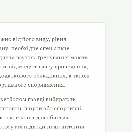
жно від його виду, рівня
ану, необхідне спеціальне
дяг та взуття. Тренування мають
ать від місця та часу проведення,
додаткового обладнання, а також
портивного спорядження.
скетболом гравці вибирають
олстовки, шорти або спортивні
кт залежно від особистих
рі взуття підходити до питання