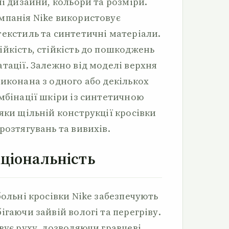
ні дизайни, кольори та розміри.
мпанія Nike використовує
текстиль та синтетичні матеріали.
ійкість, стійкість до пошкоджень
тації. Залежно від моделі верхня
иконана з одного або декількох
мбінації шкіри із синтетичною
яки щільній конструкції кросівки
розтягувань та вивихів.
ціональність
больні кросівки Nike забезпечують
ігаючи зайвій вологі та перегріву.
вує руху, дозволяючи гравцеві