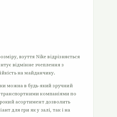
озміру, взуття Nike відрізняється
антує відмінне зчеплення з
ійкість на майданчику.
вки можна в будь-який зручний
я транспортними компаніями по
широкий асортимент дозволить
нт для гри як у залі, так і на