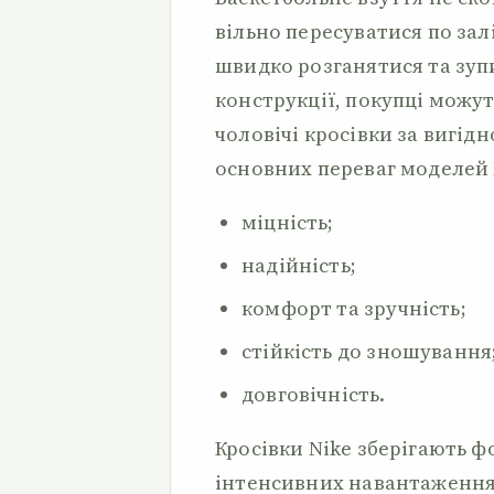
вільно пересуватися по за
швидко розганятися та зуп
конструкції, покупці можут
чоловічі кросівки за вигідн
основних переваг моделей 
міцність;
надійність;
комфорт та зручність;
стійкість до зношування
довговічність.
Кросівки Nike зберігають ф
інтенсивних навантаженнях