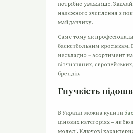
потрібно уважніше. Звичай
належного зчеплення з пок
майданчику.
Саме тому як професіонали,
баскетбольним кросівкам. В
нескладно – асортимент на
вітчизняних, європейських
брендів.
Гнучкість підошв
В Україні можна купити
ба
цінових категоріях – як бюд
моделі. Ключові характери