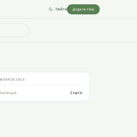
Увійти
Додати твір
WORK DETAILS
Категорія
Статті