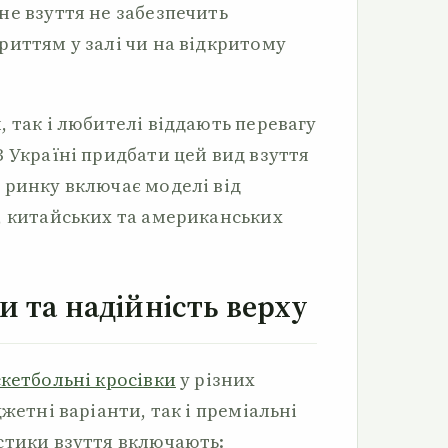
не взуття не забезпечить
риттям у залі чи на відкритому
 так і любителі віддають перевагу
 Україні придбати цей вид взуття
 ринку включає моделі від
, китайських та американських
и та надійність верху
скетбольні кросівки
у різних
жетні варіанти, так і преміальні
стики взуття включають: