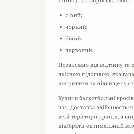
Лінійка кольорів включає:
сірий;
чорний;
білий;
червоний.
Незалежно від відтінку та р
якісною підошвою, яка гар
покриттям та підвищену ст
Купити баскетбольні кросі
час. Доставка здійснюєтьс
всій території країни, а 
підібрати оптимальний варіа