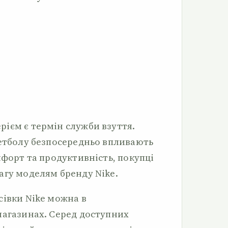
ієм є термін служби взуття.
кетболу безпосередньо впливають
мфорт та продуктивність, покупці
агу моделям бренду Nike.
сівки Nike можна в
магазинах. Серед доступних