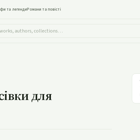
іфи та легенди
Романи та повісті
росівки для баскетболу?
сівки для