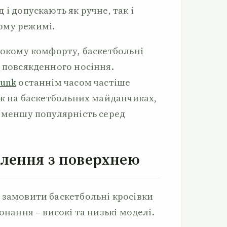
 і допускають як ручне, так і
ому режимі.
исокому комфорту, баскетбольні
я повсякденного носіння.
Dunk
останнім часом частіше
іж на баскетбольних майданчиках,
е меншу популярність серед
лення з поверхнею
 замовити баскетбольні кросівки
онання – високі та низькі моделі.