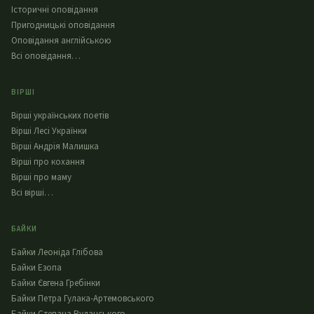
Історичні оповідання
Пригодницькі оповідання
Оповідання англійською
Всі оповідання…
ВІРШІ
Вірші українських поетів
Вірші Лесі Українки
Вірші Андрія Малишка
Вірші про кохання
Вірші про маму
Всі вірші…
БАЙКИ
Байки Леоніда Глібова
Байки Езопа
Байки Євгена Гребінки
Байки Петра Гулака-Артемовського