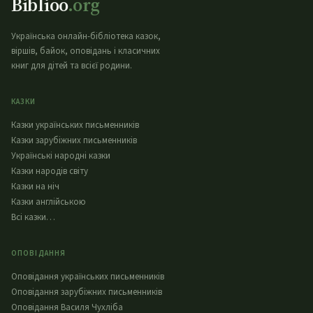
Biblioo
.org
Українська онлайн-бібліотека казок,
віршів, байок, оповідань і класичних
книг для дітей та всієї родини.
КАЗКИ
Казки українських письменників
Казки зарубіжних письменників
Українські народні казки
Казки народів світу
Казки на ніч
Казки англійською
Всі казки…
ОПОВІДАННЯ
Оповідання українських письменників
Оповідання зарубіжних письменників
Оповідання Василя Чухліба