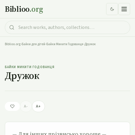
Biblioo
.org
Biblioo.org
•
Байки для дітей
•
Байки Микити Годованця
•
Дружок
Дружок
БАЙКИ МИКИТИ ГОДОВАНЦЯ
Дружок
A-
A+
— Для інших прізвисько хороше —