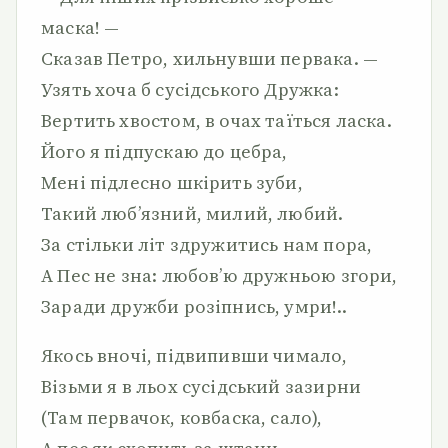
маска! —
Сказав Петро, хильнувши первака. —
Узять хоча б сусідського Дружка:
Вертить хвостом, в очах таїться ласка.
Його я підпускаю до цебра,
Мені підлесно шкірить зуби,
Такий люб’язний, милий, любий.
За стільки літ здружитись нам пора,
А Пес не зна: любов’ю дружньою згори,
Заради дружби розіпнись, умри!..
Якось вночі, підвипивши чимало,
Візьми я в льох сусідський зазирни
(Там первачок, ковбаска, сало),