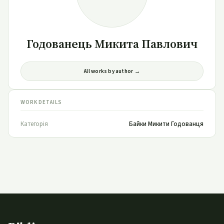
Годованець Микита Павлович
All works by author →
WORK DETAILS
Категорія
Байки Микити Годованця